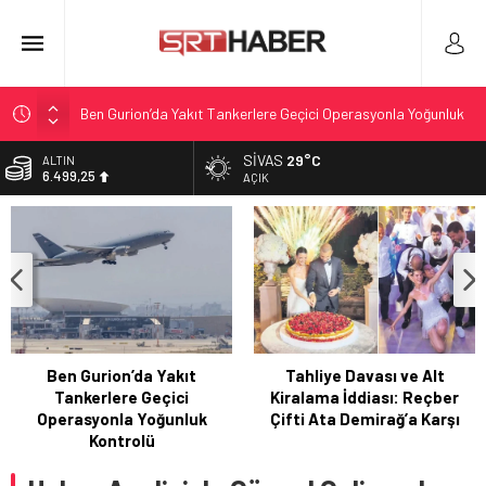
Ben Gurion’da Yakıt Tankerlere Geçici Operasyonla Yoğunluk
Kontrolü
SIVAS
29°C
ALTIN
Tahliye Davası ve Alt Kiralama İddiası: Reçber Çifti Ata
6.499,25
AÇIK
Demirağ’a Karşı
BİST
Nadir Kanserle Mücadele: Sydney Towle Hayatını Kaybetti
13.798,82
Antalya’da Kris Bennett: 4. Evre Beyin Tümörüyle Mücadele
DOLAR
47,5921
Reçberler Ata Demirağ’a karşı tahliye davası açtı
EURO
54,9747
Ben Gurion’da Yakıt
Tahliye Davası ve Alt
Tankerlere Geçici
Kiralama İddiası: Reçber
Operasyonla Yoğunluk
Çifti Ata Demirağ’a Karşı
Kontrolü