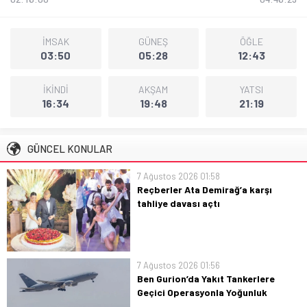
İMSAK
GÜNEŞ
ÖĞLE
03:50
05:28
12:43
İKİNDİ
AKŞAM
YATSI
16:34
19:48
21:19
GÜNCEL KONULAR
7 Ağustos 2026 01:58
Reçberler Ata Demirağ’a karşı
tahliye davası açtı
Reçberler, Ata Demirağ’a karşı tahliye
davası açtı: davanın amacı, süreç ve
olası etkileriyle ilgili güncel gelişmeleri
Türkçe, akıcı ve öz bilgilerle özetliyoruz.
7 Ağustos 2026 01:56
Ben Gurion’da Yakıt Tankerlere
Geçici Operasyonla Yoğunluk
Kontrolü