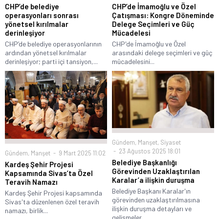
CHP’de belediye
CHP’de İmamoğlu ve Özel
operasyonları sonrası
Çatışması: Kongre Döneminde
yönetsel kırılmalar
Delege Seçimleri ve Güç
derinleşiyor
Mücadelesi
CHP’de belediye operasyonlarının
CHP'de İmamoğlu ve Özel
ardından yönetsel kırılmalar
arasındaki delege seçimleri ve güç
derinleşiyor; parti içi tansiyon,...
mücadelesini...
Gündem
,
Manşet
,
Siyaset
23 Ağustos 2025 18:01
Gündem
,
Manşet
9 Mart 2025 11:02
Belediye Başkanlığı
Kardeş Şehir Projesi
Görevinden Uzaklaştırılan
Kapsamında Sivas’ta Özel
Karalar’a ilişkin duruşma
Teravih Namazı
Belediye Başkanı Karalar'ın
Kardeş Şehir Projesi kapsamında
görevinden uzaklaştırılmasına
Sivas'ta düzenlenen özel teravih
ilişkin duruşma detayları ve
namazı, birlik...
gelişmeler...