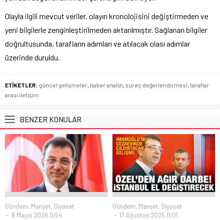
Olayla ilgili mevcut veriler, olayın kronolojisini değiştirmeden ve
yeni bilgilerle zenginleştirilmeden aktarılmıştır. Sağlanan bilgiler
doğrultusunda, tarafların adımları ve atılacak olası adımlar
üzerinde duruldu.
ETİKETLER:
güncel gelişmeler
,
haber analizi
,
süreç değerlendirmesi
,
taraflar
arası iletişim
BENZER KONULAR
Gündem
,
Manşet
,
Siyaset
Gündem
,
Manşet
,
Siyaset
6 Mayıs 2026 11:54
17 Ağustos 2025 11:01