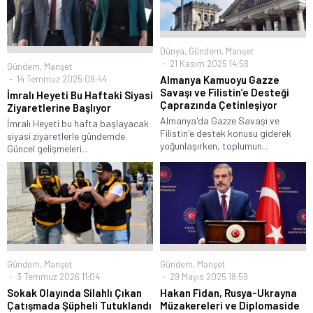
Dünya
,
Gündem
,
Manşet
21 Kasım 2025 14:58
Gündem
,
Manşet
14 Temmuz 2025 09:44
Almanya Kamuoyu Gazze
Savaşı ve Filistin’e Desteği
İmralı Heyeti Bu Haftaki Siyasi
Çaprazında Çetinleşiyor
Ziyaretlerine Başlıyor
Almanya'da Gazze Savaşı ve
İmralı Heyeti bu hafta başlayacak
Filistin'e destek konusu giderek
siyasi ziyaretlerle gündemde.
yoğunlaşırken, toplumun...
Güncel gelişmeleri...
Gündem
,
Manşet
Gündem
,
Manşet
3 Temmuz 2026 11:04
29 Mayıs 2025 18:59
Sokak Olayında Silahlı Çıkan
Hakan Fidan, Rusya-Ukrayna
Çatışmada Şüpheli Tutuklandı
Müzakereleri ve Diplomaside