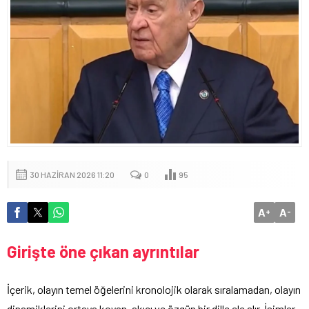
30 HAZIRAN 2026 11:20
0
95
A
A
+
-
Girişte öne çıkan ayrıntılar
İçerik, olayın temel öğelerini kronolojik olarak sıralamadan, olayın
dinamiklerini ortaya koyan, akıcı ve özgün bir dille ele alır. İsimler,