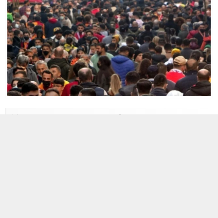
30 HAZIRAN 2026 11:06
0
88
A
A
+
-
Mayıs 2026 İşgücü Verileri: İstihdam ve İşsizlik
Dengesi
Türkiye İstatistik Kurumu (TÜİK)
tarafından açıklanan Mayıs