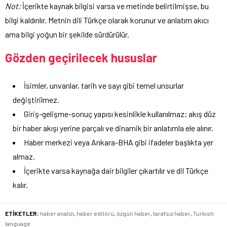
Not:
İçerikte kaynak bilgisi varsa ve metinde belirtilmişse, bu
bilgi kaldırılır. Metnin dili Türkçe olarak korunur ve anlatım akıcı
ama bilgi yoğun bir şekilde sürdürülür.
Gözden geçirilecek hususlar
İsimler, unvanlar, tarih ve sayı gibi temel unsurlar
değiştirilmez.
Giriş-gelişme-sonuç yapısı kesinlikle kullanılmaz; akış düz
bir haber akışı yerine parçalı ve dinamik bir anlatımla ele alınır.
Haber merkezi veya Ankara-BHA gibi ifadeler başlıkta yer
almaz.
İçerikte varsa kaynağa dair bilgiler çıkartılır ve dil Türkçe
kalır.
ETİKETLER:
haber analizi
,
haber editörü
,
özgün haber
,
tarafsız haber
,
Turkish
language