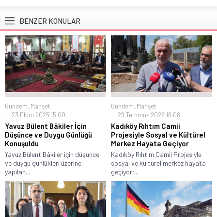
BENZER KONULAR
Gündem
,
Manşet
Gündem
,
Manşet
23 Ekim 2025 15:00
29 Temmuz 2026 16:08
Yavuz Bülent Bâkiler İçin
Kadıköy Rıhtım Camii
Düşünce ve Duygu Günlüğü
Projesiyle Sosyal ve Kültürel
Konuşuldu
Merkez Hayata Geçiyor
Yavuz Bülent Bâkiler için düşünce
Kadıköy Rıhtım Camii Projesiyle
ve duygu günlükleri üzerine
sosyal ve kültürel merkez hayata
yapılan...
geçiyor;...