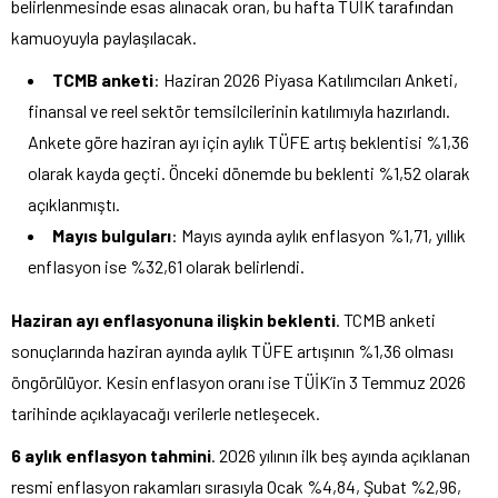
belirlenmesinde esas alınacak oran, bu hafta TÜİK tarafından
kamuoyuyla paylaşılacak.
TCMB anketi
: Haziran 2026 Piyasa Katılımcıları Anketi,
finansal ve reel sektör temsilcilerinin katılımıyla hazırlandı.
Ankete göre haziran ayı için aylık TÜFE artış beklentisi %1,36
olarak kayda geçti. Önceki dönemde bu beklenti %1,52 olarak
açıklanmıştı.
Mayıs bulguları
: Mayıs ayında aylık enflasyon %1,71, yıllık
enflasyon ise %32,61 olarak belirlendi.
Haziran ayı enflasyonuna ilişkin beklenti
. TCMB anketi
sonuçlarında haziran ayında aylık TÜFE artışının %1,36 olması
öngörülüyor. Kesin enflasyon oranı ise TÜİK’in 3 Temmuz 2026
tarihinde açıklayacağı verilerle netleşecek.
6 aylık enflasyon tahmini
. 2026 yılının ilk beş ayında açıklanan
resmi enflasyon rakamları sırasıyla Ocak %4,84, Şubat %2,96,