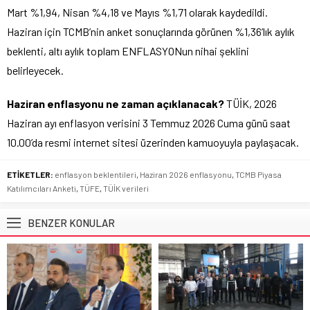
Mart %1,94, Nisan %4,18 ve Mayıs %1,71 olarak kaydedildi.
Haziran için TCMB’nin anket sonuçlarında görünen %1,36’lık aylık
beklenti, altı aylık toplam ENFLASYONun nihai şeklini
belirleyecek.
Haziran enflasyonu ne zaman açıklanacak?
TÜİK, 2026
Haziran ayı enflasyon verisini 3 Temmuz 2026 Cuma günü saat
10.00’da resmi internet sitesi üzerinden kamuoyuyla paylaşacak.
ETİKETLER:
enflasyon beklentileri
,
Haziran 2026 enflasyonu
,
TCMB Piyasa
Katılımcıları Anketi
,
TÜFE
,
TÜİK verileri
BENZER KONULAR