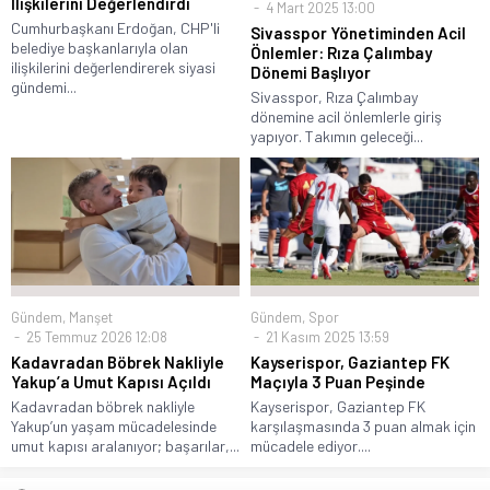
İlişkilerini Değerlendirdi
4 Mart 2025 13:00
Cumhurbaşkanı Erdoğan, CHP'li
Sivasspor Yönetiminden Acil
belediye başkanlarıyla olan
Önlemler: Rıza Çalımbay
ilişkilerini değerlendirerek siyasi
Dönemi Başlıyor
gündemi...
Sivasspor, Rıza Çalımbay
dönemine acil önlemlerle giriş
yapıyor. Takımın geleceği...
Gündem
,
Manşet
Gündem
,
Spor
25 Temmuz 2026 12:08
21 Kasım 2025 13:59
Kadavradan Böbrek Nakliyle
Kayserispor, Gaziantep FK
Yakup’a Umut Kapısı Açıldı
Maçıyla 3 Puan Peşinde
Kadavradan böbrek nakliyle
Kayserispor, Gaziantep FK
Yakup’un yaşam mücadelesinde
karşılaşmasında 3 puan almak için
umut kapısı aralanıyor; başarılar,...
mücadele ediyor....