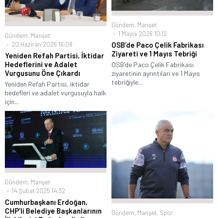
Gündem
,
Manşet
1 Mayıs 2026 10:12
Gündem
,
Manşet
20 Haziran 2026 16:08
OSB’de Paco Çelik Fabrikası
Ziyareti ve 1 Mayıs Tebriği
Yeniden Refah Partisi, İktidar
Hedeflerini ve Adalet
OSB’de Paco Çelik Fabrikası
Vurgusunu Öne Çıkardı
ziyaretinin ayrıntıları ve 1 Mayıs
tebriğiyle...
Yeniden Refah Partisi, iktidar
hedefleri ve adalet vurgusuyla halk
için...
Gündem
,
Manşet
14 Şubat 2025 14:32
Cumhurbaşkanı Erdoğan,
CHP’li Belediye Başkanlarının
Gündem
,
Manşet
,
Spor