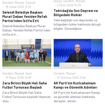
Dünya
,
Gündem
,
Manşet
Gündem
,
Manşet
,
Siyaset
2 Ekim 2025 15:30
18 Şubat 2025 17:22
Tekirdağ’da Son Deprem ve
Selendi Belediye Başkanı
Bölgedeki Riskler
Murat Daban Yeniden Refah
Tekirdağ'daki son depremler ve
Partisi’nden İstifa Etti
bölgedeki riskler hakkında detaylı
Selendi Belediye Başkanı Murat
bilgiler. Güvenliğinizi...
Daban, Yeniden Refah Partisi'nden
istifa etti....
Gündem
,
Manşet
,
Spor
Gündem
,
Manşet
13 Mayıs 2025 13:05
12 Temmuz 2025 11:46
Zara Birinci Büyük Halı Saha
AK Parti’nin Kızılcahamam
Futbol Turnuvası Başladı
Kampı ve Güvenlik Adımları
Zara Birinci Büyük Halı Saha
AK Parti'nin Kızılcahamam Kampı
Futbol Turnuvası başladı! Heyecan
ve güvenlik adımları hakkında
dolu...
detaylar, alınan...