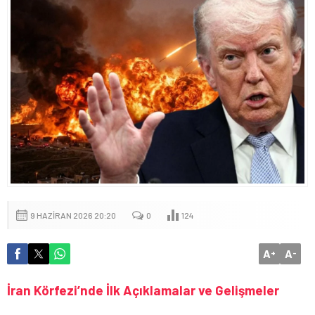
9 HAZIRAN 2026 20:20
0
124
A
A
+
-
İran Körfezi’nde İlk Açıklamalar ve Gelişmeler