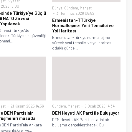
şet
,
Siyaset
 2025 16:00
Dünya
,
Gündem
,
Manşet
sinde Türkiye’ye Güçlü
31 Temmuz 2026 06:52
6 NATO Zirvesi
Ermenistan-TTürkiye
 Yapılacak
Normalleşme: Yeni Temsilci ve
rvesi Türkiye'de
Yol Haritası
lecek. Türkiye'nin güvenliği
Ermenistan-Türkiye normalleşme
önemi...
süreci: yeni temsilci ve yol haritası
odaklı güncel...
şet
21 Kasım 2025 14:56
Gündem
,
Manşet
6 Ocak 2025 14:34
e DEM Partisinin
DEM Heyeti AK Parti ile Buluşuyor
rüşmeleri masada
DEM Heyeti, AK Parti ile tarihi bir
 DEM Partisi'nin Ankara
buluşma gerçekleştirecek. Bu...
iyasi ilişkiler ve...