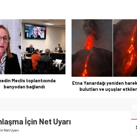
İzmir’de Rüşvet Soruştur
nardağı yeniden hareketli: Kül
Gözaltı ve Tutuklama
tları ve uçuşlar etkileniyor
nlaşma İçin Net Uyarı
in Net Uyarı