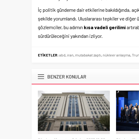
İç politik gündeme dair etkilerine bakıldığında, aç
şekilde yorumlandı. Uluslararası tepkiler ve diğer 
gözlemciler, bu adımın
kısa vadeli gerilimi
artırab
sürdürüleceğini yakından izliyor.
ETİKETLER:
abd
,
iran
,
mutabakat zaptı
,
nükleer anlaşma
,
Tru
BENZER KONULAR