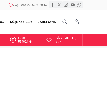
7 Ağustos 2026, 23:20:14
OJİ
KÖŞE YAZILARI
CANLI YAYIN
SIVAS
30°C
ALTIN
6.662,10
AÇIK
BİST
13.779,39
DOLAR
47,6954
EURO
55,1824