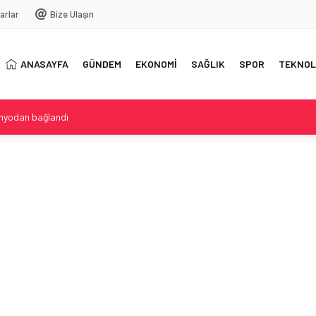
arlar
Bize Ulaşın
ANASAYFA
GÜNDEM
EKONOMİ
SAĞLIK
SPOR
TEKNOL
anyodan bağlandı
 Kül bulutları ve uçuşlar etkileniyor
özaltı ve Tutuklama
rlıkları tamamlandı
 Yeni Sezona Hazırlıkta