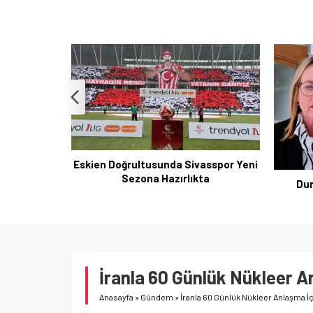
asspor Yeni
ta
Dunedin Meclis toplantısında
Etna Ya
banyodan bağlandı
bulu
İranla 60 Günlük Nükleer A
Anasayfa
»
Gündem
»
İranla 60 Günlük Nükleer Anlaşma İç