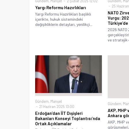
Gündem
,
Manşet
2 Şubat 2025 12:02
Gündem
,
Man
25 Haziran
Yargı Reformu Hazırlıkları
NATO Zirve
Yargı Reformu Hazırlıkları başlıklı
Vurgu: 202
içerikte, hukuk sistemindeki
Türkiye’de
değişikliklerin detayları, yenilikçi...
2026 NATO Zi
gerçekleştiri
ve stratejik 
Gündem
,
Manşet
Gündem
,
Man
21 Haziran 2025 13:00
AKP, MHP v
Erdoğan’dan İİT Dışişleri
Ankara gö
Bakanları Konseyi Toplantısı’nda
AKP, MHP ve
Ortak Açıklamalar
görüşmeleri, s