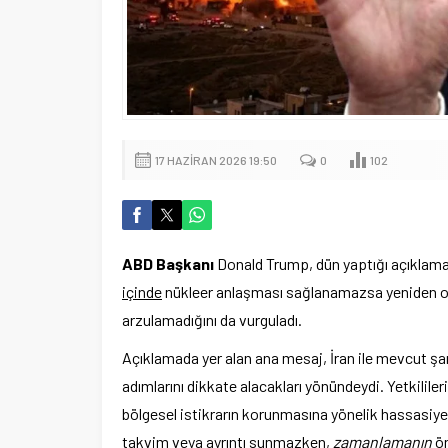
17 HAZIRAN 2026 19:50
0
102
ABD Başkanı
Donald Trump, dün yaptığı açıklam
içinde
nükleer anlaşması sağlanamazsa yeniden op
arzulamadığını da vurguladı.
Açıklamada yer alan ana mesaj, İran ile mevcut şa
adımlarını dikkate alacakları yönündeydi. Yetkililer
bölgesel istikrarın korunmasına yönelik hassasiyet
takvim veya ayrıntı sunmazken,
zamanlamanın
ön