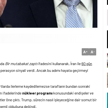
A
A
+
-
ada
Bir mutabakat zaptı
ifadesini kullanarak, İran ile
60 gün
erasyon sinyali verdi. Ancak bu adımı hayata geçirmeyi
rtlarda ilerleme kaydedilemezse tarafların bundan sonraki
in ifadelerinde
nükleer programı
konusundaki endişeler ve
ler öne çıktı. Trump, sürecin nasıl işleyeceğine dair somut bir
emli olduğuna değindi.