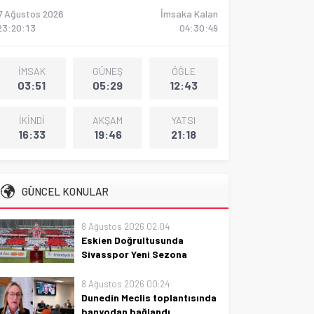
7 Ağustos 2026
İmsaka Kalan
23:20:14
04:30:47
İMSAK
GÜNEŞ
ÖĞLE
03:51
05:29
12:43
İKİNDİ
AKŞAM
YATSI
16:33
19:46
21:18
GÜNCEL KONULAR
8 Ağustos 2026 02:04
Eskien Doğrultusunda
Sivasspor Yeni Sezona
Hazırlıkta
8 Ağustos 2026 00:24
Eskien doğrultusunda
Dunedin Meclis toplantısında
Sivasspor, yeni sezona planlı
banyodan bağlandı
hazırlıklar, kadro çalışmaları ve