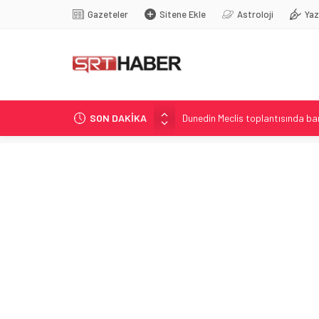
Gazeteler
Sitene Ekle
Astroloji
Yaz
SON DAKİKA
Dunedin Meclis toplantısında b
Etna Yanardağı yeniden hareketli:
İzmir’de Rüşvet Soruşturmada G
Sivasspor Esenler Erokspor hazı
Eskien Doğrultusunda Sivasspor