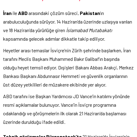
İran
ile
ABD
arasındaki çözüm süreci,
Pakistan
‘ın
arabuluculuğunda sürüyor. 14 Haziran’da üzerinde uzlaşıya varılan
ve 18 Haziran’da yürürlüğe giren
İslamabad Mutabakatı
kapsamında gelecek adımlar dikkatle takip ediliyor.
Heyetler arası temaslar İsviçre’nin Zürih şehrinde başlarken, İran
tarafını Meclis Başkanı Muhammed Bakır Galibaf’ın başında
olduğu heyet temsil ediyor. Dışişleri Bakanı Abbas Arakçi, Merkez
Bankası Başkanı Abdunnasır Hemmeti ve güvenlik organlarının
üst düzey yetkilileri de müzakere ekibinde yer alıyor.
ABD tarafını ise Başkan Yardımcısı JD Vance’in katılımı yönünde
resmi açıklamalar bulunuyor. Vance’in İsviçre programına
odaklandığı ve görüşmelerin ilk olarak 21 Haziran’da başlaması
üzerinde durulduğu ifade edildi.
Teknik görüşmeler Bürgenstock’ta
21 Haziran’da İsviçre’nin