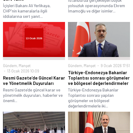
İstanbul'da gerçekleşen büyük
İçişleri Bakanı Ali Yerlikaya,
yolsuzluk operasyonunda Ekrem
CHP'nin kameralarla ilgili
İmamoğlu ve diğer isimler...
iddialarına sert yanıt...
Gündem
,
Manşet
Gündem
,
Manşet
9 Ocak 2026 17:51
13 Ocak 2026 10:09
Türkiye-Endonezya Bakanlar
Resmi Gazete’de Güncel Karar
Toplantısı sonrası görüşmeler
ve Yönetmelik Duyuruları
ve bölgesel değerlendirmeler
Resmi Gazete’de güncel karar ve
Türkiye-Endonezya Bakanlar
yönetmelik duyuruları, haberler ve
Toplantısı sonrası yapılan
önemli...
görüşmeler ve bölgesel
değerlendirmelerle iki...