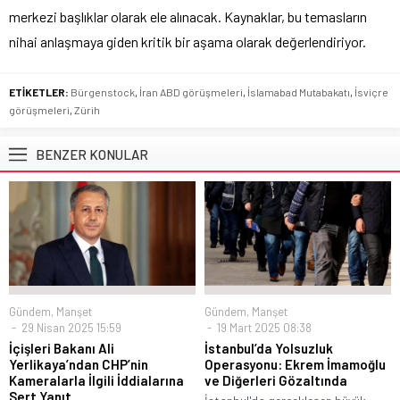
merkezi başlıklar olarak ele alınacak. Kaynaklar, bu temasların
nihai anlaşmaya giden kritik bir aşama olarak değerlendiriyor.
ETİKETLER:
Bürgenstock
,
İran ABD görüşmeleri
,
İslamabad Mutabakatı
,
İsviçre
görüşmeleri
,
Zürih
BENZER KONULAR
Gündem
,
Manşet
Gündem
,
Manşet
29 Nisan 2025 15:59
19 Mart 2025 08:38
İçişleri Bakanı Ali
İstanbul’da Yolsuzluk
Yerlikaya’ndan CHP’nin
Operasyonu: Ekrem İmamoğlu
Kameralarla İlgili İddialarına
ve Diğerleri Gözaltında
Sert Yanıt