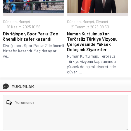
Gündem
,
Manşet
Gündem
,
Manşet
,
Siyaset
16 Kasım 2025 10:56
21 Temmuz 2025 09:50
Divriğispor, Spor Parkı-2’de
Numan Kurtulmuş’tan
önemli bir zafer kazandı
Terörsüz Türkiye Vizyonu
Çerçevesinde Yüksek
Divriğispor, Spor Parkı-2'de önemli
Dolaşımlı Ziyaretler
bir zafer kazandı. Maç detayları
ve...
Numan Kurtulmuş, Terörsüz
Türkiye vizyonu kapsamında
yüksek dolaşımlı ziyaretlerle
güvenli...
YORUMLAR