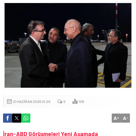
21 HAZIRAN 2026 01:20
0
109
A
A
+
-
İran-ABD Görüşmeleri Yeni Aşamada