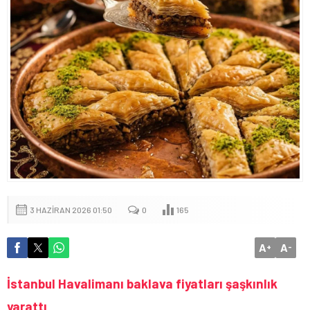
3 HAZIRAN 2026 01:50
0
165
A
A
+
-
İstanbul Havalimanı baklava fiyatları şaşkınlık
yarattı