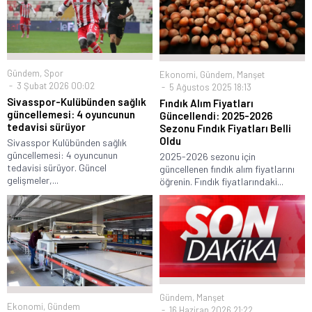
Gündem
,
Spor
Ekonomi
,
Gündem
,
Manşet
3 Şubat 2026 00:02
5 Ağustos 2025 18:13
Sivasspor-Kulübünden sağlık
Fındık Alım Fiyatları
güncellemesi: 4 oyuncunun
Güncellendi: 2025-2026
tedavisi sürüyor
Sezonu Fındık Fiyatları Belli
Oldu
Sivasspor Kulübünden sağlık
güncellemesi: 4 oyuncunun
2025-2026 sezonu için
tedavisi sürüyor. Güncel
güncellenen fındık alım fiyatlarını
gelişmeler,...
öğrenin. Fındık fiyatlarındaki...
Gündem
,
Manşet
Ekonomi
,
Gündem
16 Haziran 2026 21:22