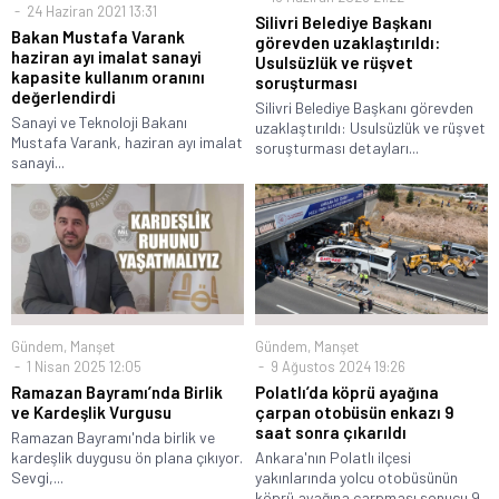
24 Haziran 2021 13:31
Silivri Belediye Başkanı
Bakan Mustafa Varank
görevden uzaklaştırıldı:
haziran ayı imalat sanayi
Usulsüzlük ve rüşvet
kapasite kullanım oranını
soruşturması
değerlendirdi
Silivri Belediye Başkanı görevden
Sanayi ve Teknoloji Bakanı
uzaklaştırıldı: Usulsüzlük ve rüşvet
Mustafa Varank, haziran ayı imalat
soruşturması detayları...
sanayi...
Gündem
,
Manşet
Gündem
,
Manşet
1 Nisan 2025 12:05
9 Ağustos 2024 19:26
Ramazan Bayramı’nda Birlik
Polatlı’da köprü ayağına
ve Kardeşlik Vurgusu
çarpan otobüsün enkazı 9
saat sonra çıkarıldı
Ramazan Bayramı'nda birlik ve
kardeşlik duygusu ön plana çıkıyor.
Ankara'nın Polatlı ilçesi
Sevgi,...
yakınlarında yolcu otobüsünün
köprü ayağına çarpması sonucu 9