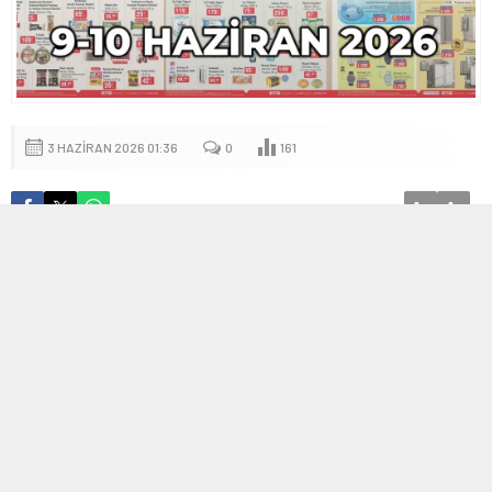
3 HAZIRAN 2026 01:36
0
161
A
A
+
-
Yeni aktüel ürün kataloglarıyla birlikte farklı
kategorilerde yüzlerce ürün satışa hazırlanıyor. 9
Haziran ve 10 Haziran tarihlerinden itibaren
geçerli olacak kampanyalarda teknoloji, gıda,
temizlik, kişisel bakım ve ev yaşamına yönelik
ürünler yer alıyor.