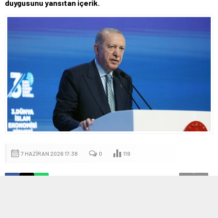
duygusunu yansıtan içerik.
7 HAZIRAN 2026 17:38
0
119
A
A
+
-
Türk edebiyatının öne çıkan isimleri Abdurrahim Karakoç ve Cahit
Zarifoğlu ile Mevlana İdris Zengin, ölüm yıldönümlerinde anılıyor.