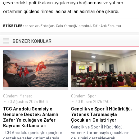
çevre odaklı politikaların uygulamaya bağlanması ve yatırım
ortamının güçlendirilmesi adına atılan adımları öne çıkardı.
ETİKETLER:
bakanlar
,
Erdoğan
,
Gala Yemeği
,
istanbul
,
Sıfır Atık Forumu
BENZER KONULAR
Gündem
,
Manşet
Gündem
,
Spor
20 Ağustos 2025 16:03
30 Kasım 2025 17:03
TCG Anadolu Gemisiyle
Gençlik ve Spor İl Müdürlüğü,
Gençlere Destek: Anlamlı
Yetenek Taramasıyla
Zafer Yolculuğu ve Zafer
Çocukları Geliştiriyor
Bayramı Kutlamaları
Gençlik ve Spor İl Müdürlüğü,
TCG Anadolu gemisiyle gençlere
yetenek taramasıyla çocukların
destek ve zafer kutlamalarıyla
gelişimini destekleyerek...