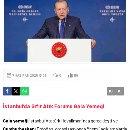
7 HAZIRAN 2026 18:06
0
119
A
A
+
-
İstanbul’da Sıfır Atık Forumu Gala Yemeği
Gala yemeği
İstanbul Atatürk Havalimanı’nda gerçekleşti ve
Cumhurbaşkanı
Erdoğan, organizasyonda önemli açıklamalarda