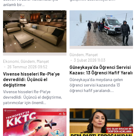
anlamlı bir...
Gündem
,
Manşet
3 Şubat 2026 11:03
Ekonomi
,
Gündem
,
Manşet
26 Temmuz 2026 09:52
Güneykaya’da Öğrenci Servisi
Kazası: 13 Öğrenci Hafif Yaralı
Vivense hisseleri Re-Pie’ye
devredildi: Üçüncü el
Güneykaya'da meydana gelen
değiştirme
öğrenci servisi kazasında 13
öğrenci hafif yaralandı....
Vivense hisseleri Re-Pie’ye
devredildi: Üçüncü el değiştirme,
yatırımcılar için önemli...