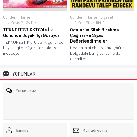
Gündem
,
Manşet
Gündem
,
Manşet
,
Siyaset
2 Mayıs 2025 11:59
4 Mart 2025 19:04
TEKNOFEST KKTC’de İlk
Öcalan’ın Silah Bırakma
Gününde Büyük İlgi Görüyor
Çağrısı ve Siyasi
Değerlendirmeler
TEKNOFEST KKTC'de ilk gününde
büyük ilgi görüyor. Teknoloji ve
Öcalan'ın silah bırakma çağrısı,
inovasyon...
bölgedeki barış sürecine dair
önemli bir...
YORUMLAR