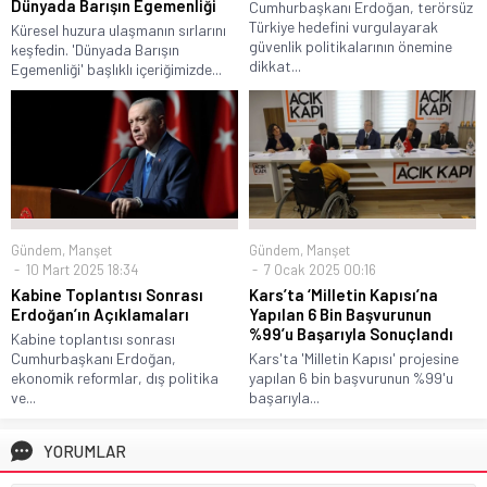
Dünyada Barışın Egemenliği
Cumhurbaşkanı Erdoğan, terörsüz
Türkiye hedefini vurgulayarak
Küresel huzura ulaşmanın sırlarını
güvenlik politikalarının önemine
keşfedin. 'Dünyada Barışın
dikkat...
Egemenliği' başlıklı içeriğimizde...
Gündem
,
Manşet
Gündem
,
Manşet
10 Mart 2025 18:34
7 Ocak 2025 00:16
Kabine Toplantısı Sonrası
Kars’ta ‘Milletin Kapısı’na
Erdoğan’ın Açıklamaları
Yapılan 6 Bin Başvurunun
%99’u Başarıyla Sonuçlandı
Kabine toplantısı sonrası
Cumhurbaşkanı Erdoğan,
Kars'ta 'Milletin Kapısı' projesine
ekonomik reformlar, dış politika
yapılan 6 bin başvurunun %99'u
ve...
başarıyla...
YORUMLAR