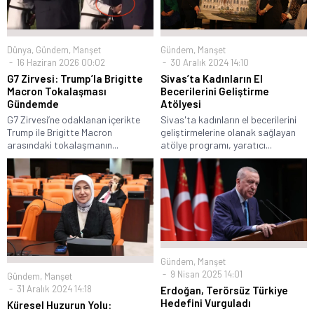
Gündem
,
Manşet
Dünya
,
Gündem
,
Manşet
30 Aralık 2024 14:10
16 Haziran 2026 00:02
Sivas’ta Kadınların El
G7 Zirvesi: Trump’la Brigitte
Becerilerini Geliştirme
Macron Tokalaşması
Atölyesi
Gündemde
Sivas'ta kadınların el becerilerini
G7 Zirvesi’ne odaklanan içerikte
geliştirmelerine olanak sağlayan
Trump ile Brigitte Macron
atölye programı, yaratıcı...
arasındaki tokalaşmanın...
Gündem
,
Manşet
9 Nisan 2025 14:01
Gündem
,
Manşet
31 Aralık 2024 14:18
Erdoğan, Terörsüz Türkiye
Hedefini Vurguladı
Küresel Huzurun Yolu: