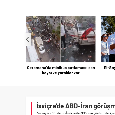
laması: can
El-Sayed Michigan’da Demokratlar
 var
için sürpriz zafer
Trump
İsviçre’de ABD-İran görüşme
Anasayfa
»
Gündem
»
İsviçre’de ABD-İran görüşmeleri ye