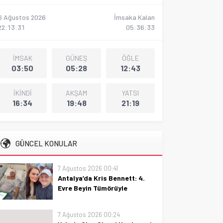
6 Ağustos 2026
İmsaka Kalan
22:13:32
05:36:32
İMSAK
GÜNEŞ
ÖĞLE
03:50
05:28
12:43
İKİNDİ
AKŞAM
YATSI
16:34
19:48
21:19
GÜNCEL KONULAR
7 Ağustos 2026 00:41
Antalya’da Kris Bennett: 4.
Evre Beyin Tümörüyle
Mücadele
Antalya’da Kris Bennett: 4. Evre
7 Ağustos 2026 00:24
Beyin Tümörüyle Mücadele, umut