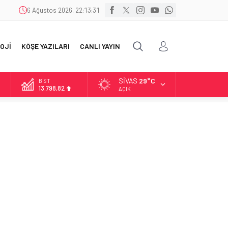
6 Ağustos 2026, 22:13:32
OJİ
KÖŞE YAZILARI
CANLI YAYIN
SIVAS
29°C
DOLAR
47,5921
AÇIK
EURO
54,9747
ALTIN
6.499,25
BİST
13.798,82