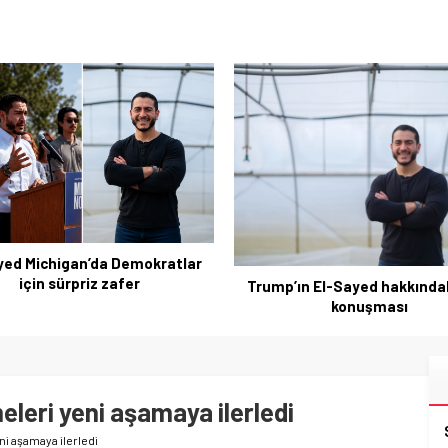
İzmir soruşturmasında yeni 
Ağbaba ile bağlantılar öne 
’ın El-Sayed hakkındaki sert
konuşması
leri yeni aşamaya ilerledi
ni aşamaya ilerledi