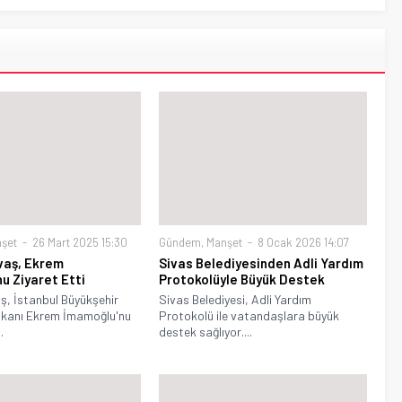
şet
26 Mart 2025 15:30
Gündem
,
Manşet
8 Ocak 2026 14:07
vaş, Ekrem
Sivas Belediyesinden Adli Yardım
u Ziyaret Etti
Protokolüyle Büyük Destek
ş, İstanbul Büyükşehir
Sivas Belediyesi, Adli Yardım
şkanı Ekrem İmamoğlu'nu
Protokolü ile vatandaşlara büyük
.
destek sağlıyor....