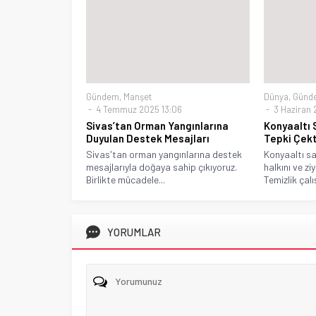
Gündem
,
Manşet
Dünya
,
Günd
4 Temmuz 2025 13:06
3 Haziran 
Sivas’tan Orman Yangınlarına
Konyaaltı S
Duyulan Destek Mesajları
Tepki Çekt
Sivas'tan orman yangınlarına destek
Konyaaltı sah
mesajlarıyla doğaya sahip çıkıyoruz.
halkını ve zi
Birlikte mücadele...
Temizlik çalı
YORUMLAR