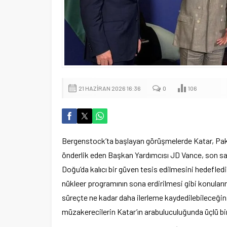
21 HAZIRAN 2026 16:36
0
106
Ber­genstock’ta başlayan görüşmelerde Katar, Paki
önderlik eden Başkan Yardımcısı JD Vance, son saa
Doğu’da kalıcı bir güven tesis edilmesini hedefledik
nükleer programının sona erdirilmesi gibi konula
süreçte ne kadar daha ilerleme kaydedilebileceğinin 
müzakerecilerin Katar’ın arabuluculuğunda üçlü bir 