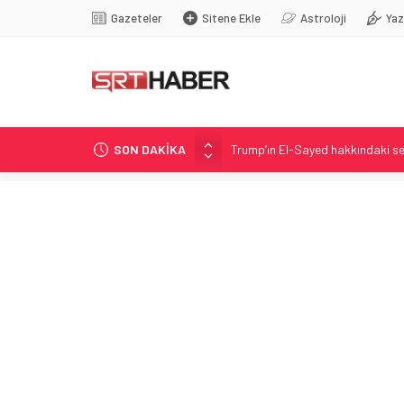
Gazeteler
Sitene Ekle
Astroloji
Yaz
SON DAKİKA
Trump’ın El-Sayed hakkındaki s
Antalya’da Kris Bennett: 4. Evr
Ysbyty Glan Clwyd Hastanesi ça
Salah transferi: Para önceliği de
Ceramana’da minibüs patlaması: 