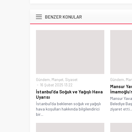
BENZER KONULAR
Gündem
,
Manşet
,
Siyaset
Gündem
,
Man
16 Şubat 2025 13:22
Mansur Ya
İstanbul’da Soğuk ve Yağışlı Hava
İmamoğlu’n
Uyarısı
Mansur Yava
İstanbul'da beklenen soğuk ve yağışlı
Belediye Ba
hava koşulları hakkında bilgilendirici
ziyaret etti...
bir...