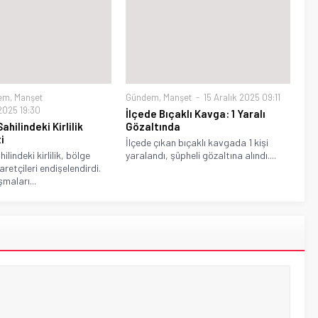
em
,
Manşet
Gündem
,
Manşet
15 Aralık 2025 09:11
2025 19:30
İlçede Bıçaklı Kavga: 1 Yaralı
ahilindeki Kirlilik
Gözaltında
i
İlçede çıkan bıçaklı kavgada 1 kişi
ilindeki kirlilik, bölge
yaralandı, şüpheli gözaltına alındı....
yaretçileri endişelendirdi.
şmaları...