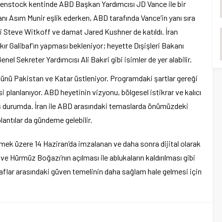
genstock kentinde ABD Başkan Yardımcısı JD Vance ile bir
ı Asım Munir eşlik ederken, ABD tarafında Vance’in yanı sıra
 Steve Witkoff ve damat Jared Kushner de katıldı. İran
r Galibaf’ın yapması bekleniyor; heyette Dışişleri Bakanı
l Sekreter Yardımcısı Ali Bakıri gibi isimler de yer alabilir.
olünü Pakistan ve Katar üstleniyor. Programdaki şartlar gereği
 planlanıyor. ABD heyetinin vizyonu, bölgesel istikrar ve kalıcı
ış durumda. İran ile ABD arasındaki temaslarda önümüzdeki
antılar da gündeme gelebilir.
şmek üzere 14 Haziran’da imzalanan ve daha sonra dijital olarak
 Hürmüz Boğazı’nın açılması ile ablukaların kaldırılması gibi
raflar arasındaki güven temelinin daha sağlam hale gelmesi için