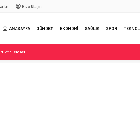
arlar
Bize Ulaşın
ANASAYFA
GÜNDEM
EKONOMİ
SAĞLIK
SPOR
TEKNOL
ert konuşması
e Beyin Tümörüyle Mücadele
tısında dehşet dolu anlar
ğil tutku ve şehir etkisi
can kaybı ve yaralılar var