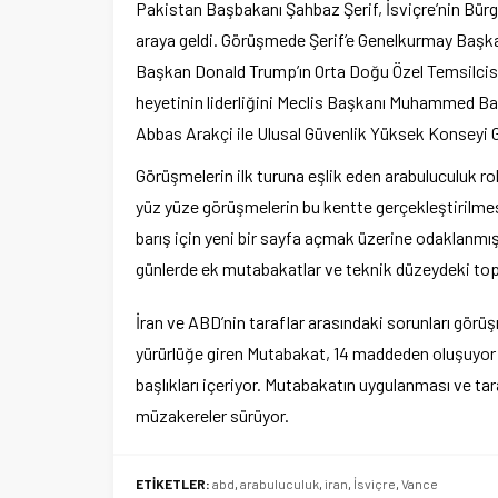
Pakistan Başbakanı Şahbaz Şerif, İsviçre’nin Bür
araya geldi. Görüşmede Şerif’e Genelkurmay Başkan
Başkan Donald Trump’ın Orta Doğu Özel Temsilcisi
heyetinin liderliğini Meclis Başkanı Muhammed Bakı
Abbas Arakçi ile Ulusal Güvenlik Yüksek Konseyi Gene
Görüşmelerin ilk turuna eşlik eden arabuluculuk r
yüz yüze görüşmelerin bu kentte gerçekleştirilmesi
barış için yeni bir sayfa açmak üzerine odaklanm
günlerde ek mutabakatlar ve teknik düzeydeki topl
İran ve ABD’nin taraflar arasındaki sorunları görü
yürürlüğe giren Mutabakat, 14 maddeden oluşuyor ve
başlıkları içeriyor. Mutabakatın uygulanması ve ta
müzakereler sürüyor.
ETİKETLER:
abd
,
arabuluculuk
,
iran
,
İsviçre
,
Vance