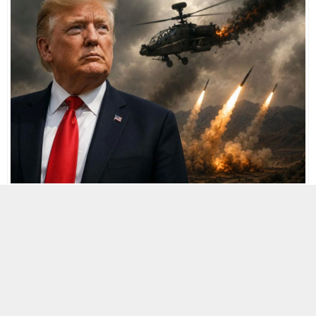
10 HAZIRAN 2026 01:50
0
121
A
A
+
-
ABD Merkezi Komutanlığı (CENTCOM)
, ABD ordusuna ait
Apache helikopterinin düşürülmesine yanıt olarak
İran
‘a yönelik