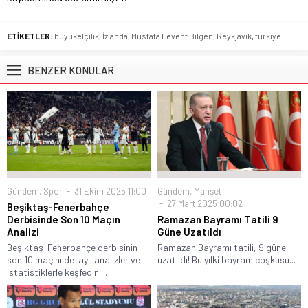
ETİKETLER:
büyükelçilik
,
İzlanda
,
Mustafa Levent Bilgen
,
Reykjavik
,
türkiye
BENZER KONULAR
Gündem
,
Spor
31 Ekim 2025 11:00
Gündem
,
Manşet
27 Mart 2025 00:02
Beşiktaş-Fenerbahçe
Derbisinde Son 10 Maçın
Ramazan Bayramı Tatili 9
Analizi
Güne Uzatıldı
Beşiktaş-Fenerbahçe derbisinin
Ramazan Bayramı tatili, 9 güne
son 10 maçını detaylı analizler ve
uzatıldı! Bu yılki bayram coşkusu...
istatistiklerle keşfedin....