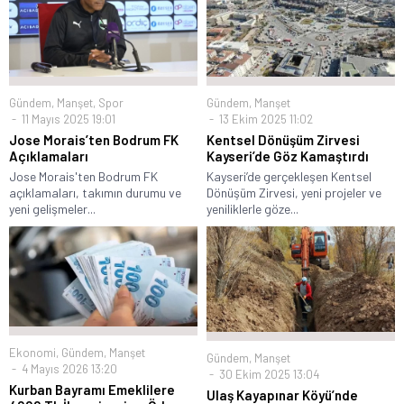
Gündem
,
Manşet
,
Spor
Gündem
,
Manşet
11 Mayıs 2025 19:01
13 Ekim 2025 11:02
Jose Morais’ten Bodrum FK
Kentsel Dönüşüm Zirvesi
Açıklamaları
Kayseri’de Göz Kamaştırdı
Jose Morais'ten Bodrum FK
Kayseri’de gerçekleşen Kentsel
açıklamaları, takımın durumu ve
Dönüşüm Zirvesi, yeni projeler ve
yeni gelişmeler...
yeniliklerle göze...
Ekonomi
,
Gündem
,
Manşet
Gündem
,
Manşet
4 Mayıs 2026 13:20
30 Ekim 2025 13:04
Kurban Bayramı Emeklilere
Ulaş Kayapınar Köyü’nde