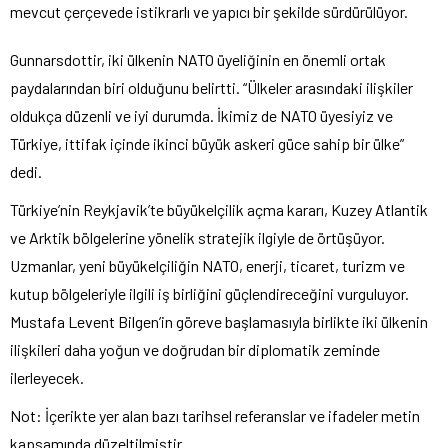
mevcut çerçevede istikrarlı ve yapıcı bir şekilde sürdürülüyor.
Gunnarsdottir, iki ülkenin NATO üyeliğinin en önemli ortak
paydalarından biri olduğunu belirtti. “Ülkeler arasındaki ilişkiler
oldukça düzenli ve iyi durumda. İkimiz de NATO üyesiyiz ve
Türkiye, ittifak içinde ikinci büyük askeri güce sahip bir ülke”
dedi.
Türkiye’nin Reykjavik’te büyükelçilik açma kararı, Kuzey Atlantik
ve Arktik bölgelerine yönelik stratejik ilgiyle de örtüşüyor.
Uzmanlar, yeni büyükelçiliğin NATO, enerji, ticaret, turizm ve
kutup bölgeleriyle ilgili iş birliğini güçlendireceğini vurguluyor.
Mustafa Levent Bilgen’in göreve başlamasıyla birlikte iki ülkenin
ilişkileri daha yoğun ve doğrudan bir diplomatik zeminde
ilerleyecek.
Not: İçerikte yer alan bazı tarihsel referanslar ve ifadeler metin
kapsamında düzeltilmiştir.