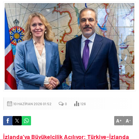
10 HAZIRAN 2026 01:52
0
126
A
A
+
-
İzlanda’ya Büyükelçilik Açılıyor: Türkiye-İzlanda