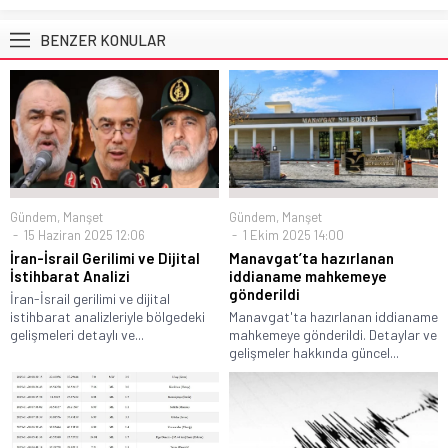
BENZER KONULAR
Gündem
,
Manşet
Gündem
,
Manşet
15 Haziran 2025 12:06
1 Ekim 2025 14:00
İran-İsrail Gerilimi ve Dijital
Manavgat’ta hazırlanan
İstihbarat Analizi
iddianame mahkemeye
gönderildi
İran-İsrail gerilimi ve dijital
istihbarat analizleriyle bölgedeki
Manavgat'ta hazırlanan iddianame
gelişmeleri detaylı ve...
mahkemeye gönderildi. Detaylar ve
gelişmeler hakkında güncel...