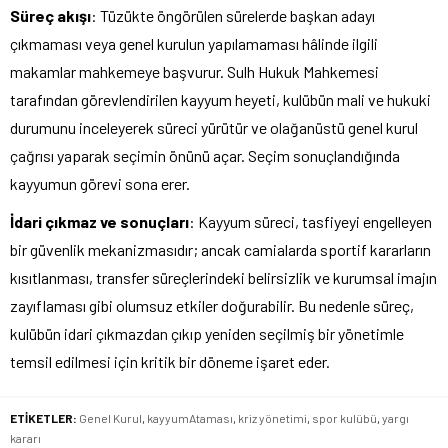
Süreç akışı
: Tüzükte öngörülen sürelerde başkan adayı
çıkmaması veya genel kurulun yapılamaması hâlinde ilgili
makamlar mahkemeye başvurur. Sulh Hukuk Mahkemesi
tarafından görevlendirilen kayyum heyeti, kulübün mali ve hukuki
durumunu inceleyerek süreci yürütür ve olağanüstü genel kurul
çağrısı yaparak seçimin önünü açar. Seçim sonuçlandığında
kayyumun görevi sona erer.
İdari çıkmaz ve sonuçları
: Kayyum süreci, tasfiyeyi engelleyen
bir güvenlik mekanizmasıdır; ancak camialarda sportif kararların
kısıtlanması, transfer süreçlerindeki belirsizlik ve kurumsal imajın
zayıflaması gibi olumsuz etkiler doğurabilir. Bu nedenle süreç,
kulübün idari çıkmazdan çıkıp yeniden seçilmiş bir yönetimle
temsil edilmesi için kritik bir döneme işaret eder.
ETİKETLER:
Genel Kurul
,
kayyumAtaması
,
kriz yönetimi
,
spor kulübü
,
yargı
kararı