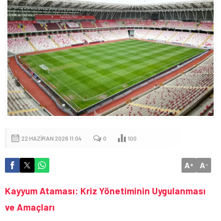
22 HAZIRAN 2026 11:04
0
100
A
A
+
-
Kayyum Ataması: Kriz Yönetiminin Uygulanması
ve Amaçları