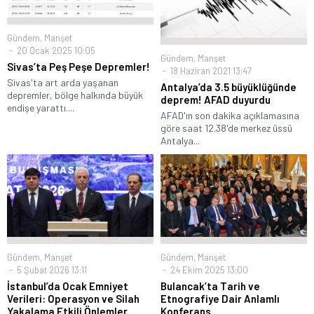
Gündem
,
Manşet
20 Ocak 2025 10:05
Gündem
,
Manşet
Sivas’ta Peş Peşe Depremler!
18 Haziran 2021 13:47
Sivas'ta art arda yaşanan
Antalya’da 3.5 büyüklüğünde
depremler, bölge halkında büyük
deprem! AFAD duyurdu
endişe yarattı....
AFAD'ın son dakika açıklamasına
göre saat 12.38'de merkez üssü
Antalya...
Gündem
,
Manşet
Gündem
,
Manşet
5 Şubat 2026 13:11
24 Ekim 2025 13:00
İstanbul’da Ocak Emniyet
Bulancak’ta Tarih ve
Verileri: Operasyon ve Silah
Etnografiye Dair Anlamlı
Yakalama Etkili Önlemler
Konferans