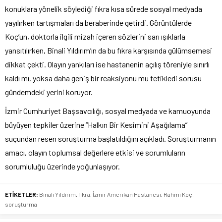
konuklara yönelik söylediği fıkra kısa sürede sosyal medyada
yayılırken tartışmaları da beraberinde getirdi. Görüntülerde
Koç’un, doktorla ilgili mizah içeren sözlerini sarı ışıklarla
yansıtılırken, Binali Yıldırım’ın da bu fıkra karşısında gülümsemesi
dikkat çekti. Olayın yankıları ise hastanenin açılış töreniyle sınırlı
kaldı mı, yoksa daha geniş bir reaksiyonu mu tetikledi sorusu
gündemdeki yerini koruyor.
İzmir Cumhuriyet Başsavcılığı, sosyal medyada ve kamuoyunda
büyüyen tepkiler üzerine “Halkın Bir Kesimini Aşağılama”
suçundan resen soruşturma başlatıldığını açıkladı. Soruşturmanın
amacı, olayın toplumsal değerlere etkisi ve sorumluların
sorumluluğu üzerinde yoğunlaşıyor.
ETİKETLER:
Binali Yıldırım
,
fıkra
,
İzmir Amerikan Hastanesi
,
Rahmi Koç
,
soruşturma