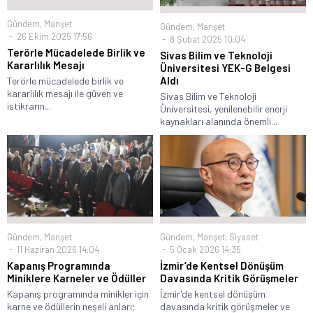
Gündem
,
Manşet
Gündem
,
Manşet
26 Ekim 2025 17:56
8 Şubat 2025 10:04
Terörle Mücadelede Birlik ve
Sivas Bilim ve Teknoloji
Kararlılık Mesajı
Üniversitesi YEK-G Belgesi
Aldı
Terörle mücadelede birlik ve
kararlılık mesajı ile güven ve
Sivas Bilim ve Teknoloji
istikrarın...
Üniversitesi, yenilenebilir enerji
kaynakları alanında önemli...
Gündem
,
Manşet
Gündem
,
Manşet
,
Siyaset
11 Haziran 2026 14:04
5 Ocak 2026 14:35
Kapanış Programında
İzmir’de Kentsel Dönüşüm
Miniklere Karneler ve Ödüller
Davasında Kritik Görüşmeler
Kapanış programında minikler için
İzmir'de kentsel dönüşüm
karne ve ödüllerin neşeli anları;
davasında kritik görüşmeler ve