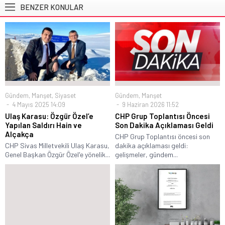
BENZER KONULAR
Gündem
,
Manşet
,
Siyaset
Gündem
,
Manşet
4 Mayıs 2025 14:09
9 Haziran 2026 11:52
Ulaş Karasu: Özgür Özel’e
CHP Grup Toplantısı Öncesi
Yapılan Saldırı Hain ve
Son Dakika Açıklaması Geldi
Alçakça
CHP Grup Toplantısı öncesi son
CHP Sivas Milletvekili Ulaş Karasu,
dakika açıklaması geldi:
Genel Başkan Özgür Özel'e yönelik...
gelişmeler, gündem...