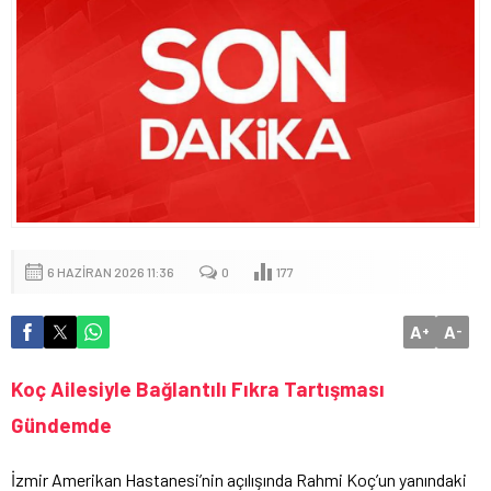
6 HAZIRAN 2026 11:36
0
177
A
A
+
-
Koç Ailesiyle Bağlantılı Fıkra Tartışması
Gündemde
İzmir Amerikan Hastanesi’nin açılışında Rahmi Koç’un yanındaki