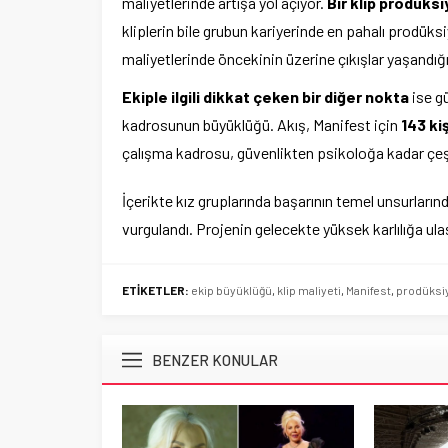
maliyetlerinde artışa yol açıyor.
Bir klip prodüks
kliplerin bile grubun kariyerinde en pahalı prodüksiy
maliyetlerinde öncekinin üzerine çıkışlar yaşandığı
Ekiple ilgili dikkat çeken bir diğer nokta
ise g
kadrosunun büyüklüğü. Akış, Manifest için
143 ki
çalışma kadrosu, güvenlikten psikoloğa kadar çeşi
İçerikte kız gruplarında başarının temel unsurların
vurgulandı. Projenin gelecekte yüksek karlılığa ul
ETİKETLER:
ekip büyüklüğü
,
klip maliyeti
,
Manifest
,
prodüksiy
BENZER KONULAR