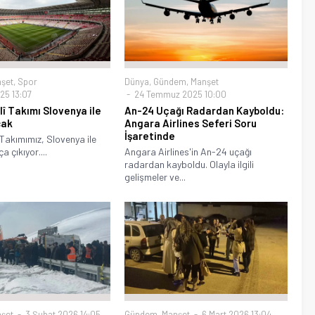
şet
,
Spor
Dünya
,
Gündem
,
Manşet
25 13:07
24 Temmuz 2025 10:00
lî Takımı Slovenya ile
An-24 Uçağı Radardan Kayboldu:
cak
Angara Airlines Seferi Soru
İşaretinde
 Takımımız, Slovenya ile
a çıkıyor....
Angara Airlines'in An-24 uçağı
radardan kayboldu. Olayla ilgili
gelişmeler ve...
şet
3 Şubat 2026 14:05
Gündem
,
Manşet
6 Mart 2026 13:04