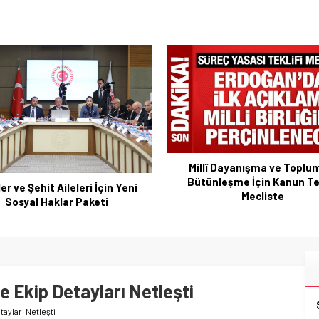
lî Dayanışma ve Toplumsal
Erdoğan’a suikast girişimi idd
ünleşme İçin Kanun Teklifi
soruşturma talebi
Mecliste
 Ekip Detayları Netleşti
ayları Netleşti