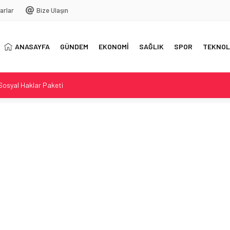
arlar
Bize Ulaşın
ANASAYFA
GÜNDEM
EKONOMİ
SAĞLIK
SPOR
TEKNOL
i Sosyal Haklar Paketi
ünleşme İçin Kanun Teklifi Mecliste
sı ve soruşturma talebi
evrim niteliğinde güncelleme
 akım mı, rekabette fark mı arıyorlar