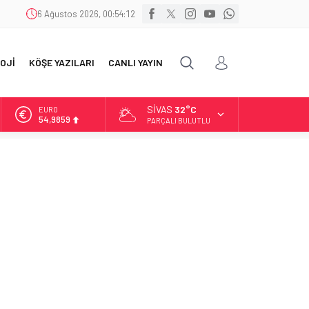
6 Ağustos 2026, 00:54:13
OJİ
KÖŞE YAZILARI
CANLI YAYIN
SIVAS
32°C
ALTIN
6.496,95
PARÇALI BULUTLU
BİST
13.703,13
DOLAR
47,5639
EURO
54,9859