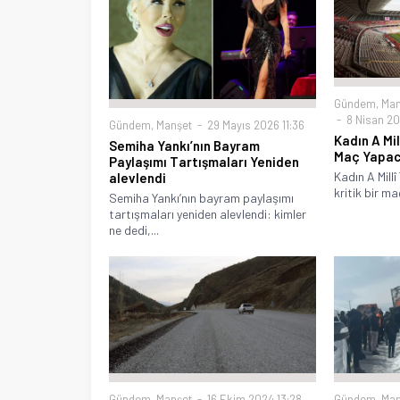
Gündem
,
Man
8 Nisan 20
Gündem
,
Manşet
29 Mayıs 2026 11:36
Kadın A Mil
Semiha Yankı’nın Bayram
Maç Yapa
Paylaşımı Tartışmaları Yeniden
Kadın A Millî
alevlendi
kritik bir maç
Semiha Yankı’nın bayram paylaşımı
tartışmaları yeniden alevlendi: kimler
ne dedi,...
Gündem
,
Manşet
16 Ekim 2024 13:28
Gündem
,
Man