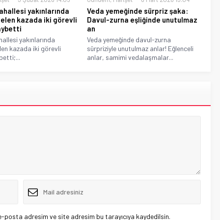
hallesi yakınlarında
Veda yemeğinde sürpriz şaka:
len kazada iki görevli
Davul-zurna eşliğinde unutulmaz
aybetti
an
allesi yakınlarında
Veda yemeğinde davul-zurna
n kazada iki görevli
sürpriziyle unutulmaz anlar! Eğlenceli
etti;...
anlar, samimi vedalaşmalar...
e-posta adresim ve site adresim bu tarayıcıya kaydedilsin.