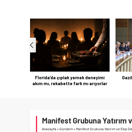
Mil
Büt
 deneyimi
Gaziler ve Şehit Aileleri İçin Yeni
ı arıyorlar
Sosyal Haklar Paketi
Manifest Grubuna Yatırım ve
Anasayfa
»
Gündem
»
Manifest Grubuna Yatırım ve Ekip Det