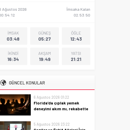
6 Ağustos 2026
İmsaka Kalan
00:54:13
02:53:48
İMSAK
GÜNEŞ
ÖĞLE
03:48
05:27
12:43
İKİNDİ
AKŞAM
YATSI
16:34
19:49
21:21
GÜNCEL KONULAR
6 Ağustos 2026 01:22
Florida’da çıplak yemek
deneyimi akım mı, rekabette
fark mı arıyorlar
Florida’da çıplak yemek
5 Ağustos 2026 23:22
deneyimi: akım mı, yoksa
Gaziler ve Şehit Aileleri İçin