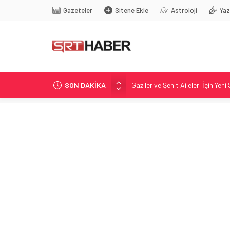
Gazeteler
Sitene Ekle
Astroloji
Yaz
SON DAKİKA
Gaziler ve Şehit Aileleri İçin Yen
Millî Dayanışma ve Toplumsal Büt
Erdoğan’a suikast girişimi iddia
Jetstar’ın bagaj politikasında d
Florida’da çıplak yemek deneyimi