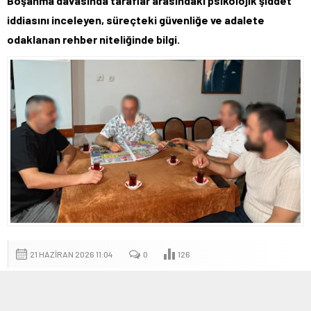
Boşanma davasında taraflar arasındaki psikolojik şiddet
iddiasını inceleyen, süreçteki güvenliğe ve adalete
odaklanan rehber niteliğinde bilgi.
21 HAZIRAN 2026 11:04
0
126
A
A
+
-