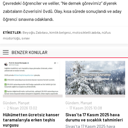
Çevredeki öğrenciler ve veliler, “Ne demek görevimiz” diyerek
zabıtaların özverisini övdü. Olay, kısa sürede sonuçlandı ve aday
öğrenci sınavına odaklandı.
ETİKETLER:
Beyoğlu Zabıtası
,
kimlik belgesi
,
motosikletli zabıta
,
nüfus
müdürlüğü
,
sınav
BENZER KONULAR
Gündem
,
Manşet
Gündem
,
Manşet
2 Nisan 2026 13:02
17 Kasım 2025 10:08
Hükümetten ücretsiz kanser
Sivas’ta 17 Kasım 2025 hava
taramalarıyla erken teşhis
durumu ve sıcaklık tahminleri
vurgusu
Sivas'ta 17 Kasım 2025 hava