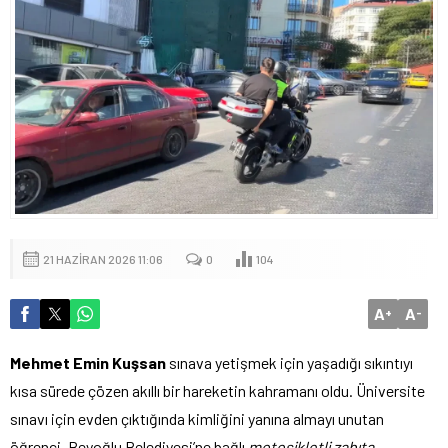
21 HAZIRAN 2026 11:06
0
104
A
A
+
-
Mehmet Emin Kuşsan
sınava yetişmek için yaşadığı sıkıntıyı
kısa sürede çözen akıllı bir hareketin kahramanı oldu. Üniversite
sınavı için evden çıktığında kimliğini yanına almayı unutan
öğrenci, Beyoğlu Belediyesi’ne bağlı
motosikletli zabıta