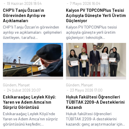
19 Haziran 2026 18:54
7 Mayıs 2026 16:04
CHP’li Tanju Özcan’ın
Kalyon PV TOPCONPlus Tesisi
Görevinden Ayrılışı ve
Açılışıyla Güneşte Yerli Üretim
Açıklamaları
Güçleniyor
CHP'li Tanju Özcan'ın görevinden
Kalyon PV TOPCONPlus tesisi
ayrılışı ve açıklamaları: gelişmeleri
açılışıyla güneşte yerli üretim
özetleyen, tarafsız...
güçleniyor; teknolojik...
Gündem
,
Manşet
Gündem
,
Manşet
24 Şubat 2026 20:07
23 Mayıs 2026 17:00
Eskikaraağaç Leylek Köyü:
Hukuk Fakültesi Öğrencileri
Yaren ve Adem Amca’nın
TÜBİTAK 2209-A Desteklerini
Sürpriz Görüntüsü
Kazandı
Eskikaraağaç Leylek Köyü'nde
Hukuk fakültesi öğrencileri
Yaren ve Adem Amca'nın sürpriz
TÜBİTAK 2209-A desteklerini
görüntüsünü keşfedin;...
kazandı; genç araştırmacılar için...