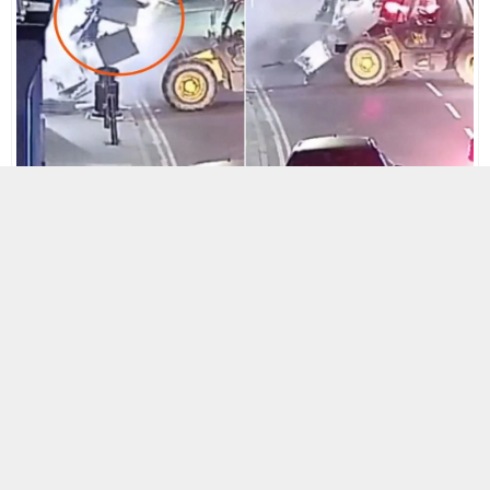
18 HAZIRAN 2026 00:28
0
117
A
A
+
-
İngiltere
’de yüzleri maskeli bir çete, çalıntı iş makinesiyle bir
bankanın ATM’sini duvardan söküp kamyona yükleyerek kaçtı.
Olay Cambridgeshire bölgesindeki Ramsey kasabasında sabah
saatlerinde meydana geldi. Şüpheliler, bir telehandler olarak
değerlendirilen yükleyici iş makinesini kullanarak Nationwide
Building Society şubesinin dış cephesine yöneldi.