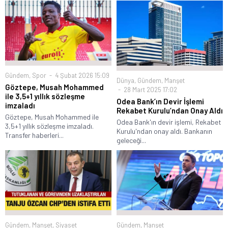
Gündem
,
Spor
4 Şubat 2026 15:09
Dünya
,
Gündem
,
Manşet
Göztepe, Musah Mohammed
28 Mart 2025 17:02
ile 3,5+1 yıllık sözleşme
Odea Bank’ın Devir İşlemi
imzaladı
Rekabet Kurulu’ndan Onay Aldı
Göztepe, Musah Mohammed ile
Odea Bank'ın devir işlemi, Rekabet
3,5+1 yıllık sözleşme imzaladı.
Kurulu'ndan onay aldı. Bankanın
Transfer haberleri...
geleceği...
Gündem
,
Manşet
,
Siyaset
Gündem
,
Manşet