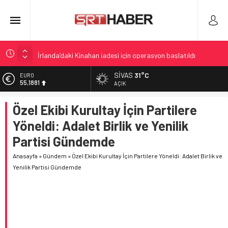
İrlanda’daki Kinahan iadesi için operasyon başlatıldı
Cansever vefatı sanat dünyasında derin üzüntü
SIVAS
31°C
ALTIN
6.660,55
Ceuta’da Evine Giren Şüpheli Yakalandı: Travma Yaratan
AÇIK
Olay
BİST
Özel Ekibi Kurultay İçin Partilere
13.779,39
Cansever hayatını kaybetti: Lösemili usta sanatçı son
anlarını paylaştı
Yöneldi: Adalet Birlik ve Yenilik
DOLAR
47,7111
Kinahan’ın İadesiyle İlgili Kritik Gelişme
Partisi Gündemde
EURO
Anasayfa
»
Gündem
»
Özel Ekibi Kurultay İçin Partilere Yöneldi: Adalet Birlik ve
55,1881
Yenilik Partisi Gündemde