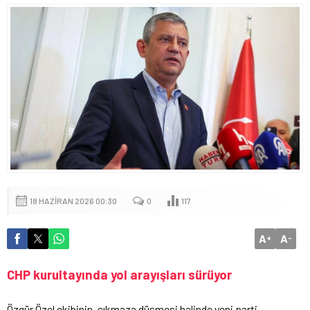
18 HAZIRAN 2026 00:30
0
117
A
A
+
-
CHP kurultayında yol arayışları sürüyor
Özgür Özel ekibinin, çıkmaza düşmesi halinde yeni parti