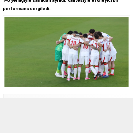
performans sergiledi.
20 HAZIRAN 2026 09:08
0
119
A
A
+
-
Türkiye, Paraguay’a karşı zorlu bir karşılaşmaya