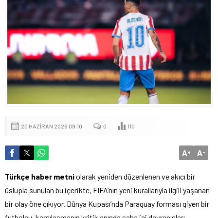
20 HAZIRAN 2026 09:10
0
110
A
A
+
-
Türkçe haber metni
olarak yeniden düzenlenen ve akıcı bir
üslupla sunulan bu içerikte, FIFA’nın yeni kurallarıyla ilgili yaşanan
bir olay öne çıkıyor. Dünya Kupası’nda Paraguay forması giyen bir
futbolcu, karşılaşmanın kritik anında saha içi davranışları