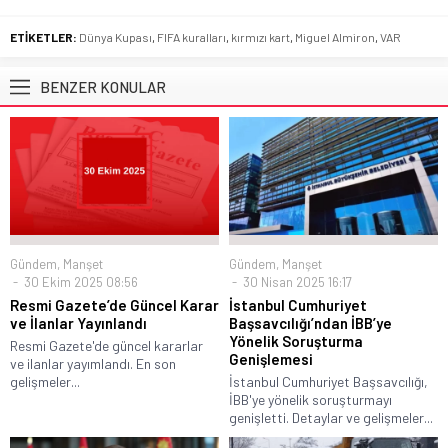
ETİKETLER:
Dünya Kupası
,
FIFA kuralları
,
kırmızı kart
,
Miguel Almiron
,
VAR
BENZER KONULAR
Gündem
,
Manşet
Gündem
,
Manşet
30 Ekim 2025 08:56
30 Nisan 2025 16:17
Resmi Gazete’de Güncel Karar
İstanbul Cumhuriyet
ve İlanlar Yayınlandı
Başsavcılığı’ndan İBB’ye
Yönelik Soruşturma
Resmi Gazete'de güncel kararlar
Genişlemesi
ve ilanlar yayımlandı. En son
gelişmeler...
İstanbul Cumhuriyet Başsavcılığı,
İBB'ye yönelik soruşturmayı
genişletti. Detaylar ve gelişmeler...