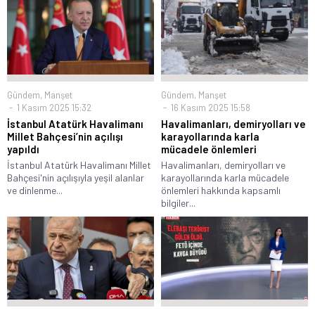
Gündem
,
Manşet
Gündem
,
Manşet
1 Kasım 2025 15:32
16 Kasım 2025 15:58
İstanbul Atatürk Havalimanı
Havalimanları, demiryolları ve
Millet Bahçesi’nin açılışı
karayollarında karla
yapıldı
mücadele önlemleri
İstanbul Atatürk Havalimanı Millet
Havalimanları, demiryolları ve
Bahçesi'nin açılışıyla yeşil alanlar
karayollarında karla mücadele
ve dinlenme...
önlemleri hakkında kapsamlı
bilgiler...