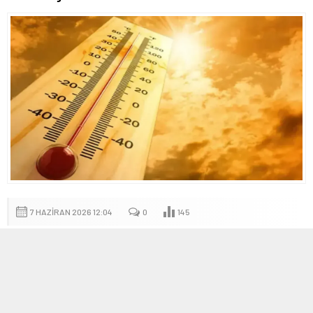
7 HAZIRAN 2026 12:04
0
145
A
A
+
-
Güncel Sıcaklık Tahminleri ve Yağış Olasılıkları