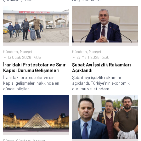
Gündem
,
Manşet
Gündem
,
Manşet
13 Ocak 2026 17:05
27 Mart 2025 13:30
İran’daki Protestolar ve Sınır
Şubat Ayı İşsizlik Rakamları
Kapısı Durumu Gelişmeleri
Açıklandı
İran'daki protestolar ve sınır
Şubat ayı işsizlik rakamları
kapısı gelişmeleri hakkında en
açıklandı. Türkiye'nin ekonomik
güncel bilgiler....
durumu ve istihdam...
Dünya
,
Gündem
,
Manşet