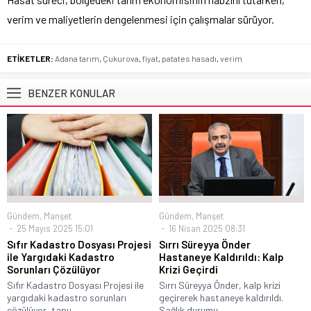
verim ve maliyetlerin dengelenmesi için çalışmalar sürüyor.
ETİKETLER:
Adana tarım
,
Çukurova
,
fiyat
,
patates hasadı
,
verim
BENZER KONULAR
Gündem
,
Manşet
Gündem
,
Manşet
25 Mayıs 2025 15:01
16 Nisan 2025 08:31
Sıfır Kadastro Dosyası Projesi
Sırrı Süreyya Önder
ile Yargıdaki Kadastro
Hastaneye Kaldırıldı: Kalp
Sorunları Çözülüyor
Krizi Geçirdi
Sıfır Kadastro Dosyası Projesi ile
Sırrı Süreyya Önder, kalp krizi
yargıdaki kadastro sorunları
geçirerek hastaneye kaldırıldı.
çözülüyor, tapu...
Sağlık durumu...