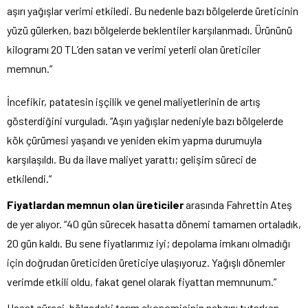
aşırı yağışlar verimi etkiledi. Bu nedenle bazı bölgelerde üreticinin
yüzü gülerken, bazı bölgelerde beklentiler karşılanmadı. Ürününü
kilogramı 20 TL’den satan ve verimi yeterli olan üreticiler
memnun.”
İncefikir, patatesin işçilik ve genel maliyetlerinin de artış
gösterdiğini vurguladı. “Aşırı yağışlar nedeniyle bazı bölgelerde
kök çürümesi yaşandı ve yeniden ekim yapma durumuyla
karşılaşıldı. Bu da ilave maliyet yarattı; gelişim süreci de
etkilendi.”
Fiyatlardan memnun olan üreticiler
arasında Fahrettin Ateş
de yer alıyor. “40 gün sürecek hasatta dönemi tamamen ortaladık,
20 gün kaldı. Bu sene fiyatlarımız iyi; depolama imkanı olmadığı
için doğrudan üreticiden üreticiye ulaşıyoruz. Yağışlı dönemler
verimde etkili oldu, fakat genel olarak fiyattan memnunum.”
Hasat süreci, bölgedeki tarım ekonomisinin nabzını tutarken,