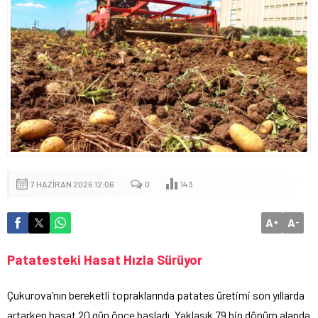
7 HAZIRAN 2026 12:06
0
143
A
A
+
-
Patatesteki Hasat Hızla Sürüyor
Çukurova’nın bereketli topraklarında patates üretimi son yıllarda
artarken hasat 20 gün önce başladı. Yaklaşık 79 bin dönüm alanda