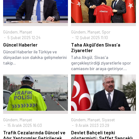
Gündem
,
Manşet
,
Spor
Gündem
,
Manşet
12 Şubat 2025 11:10
5 Şubat 2025 12:24
Taha Akgül’den Sivas’a
Güncel Haberler
Ziyaretler
Güncel Haberler ile Türkiye ve
Taha Akgül, Sivas'a
dünyadan son dakika gelişmelerini
gerçekleştirdiği ziyaretlerle spor
takip...
camiasını bir araya getiriyor....
Gündem
,
Manşet
Gündem
,
Manşet
,
Siyaset
15 Aralık 2025 16:03
9 Aralık 2023 23:29
Trafik Cezalarında Güncel ve
Devlet Bahçeli tepki
Ağır Yaptırımlar Getirilecek
göstermişti: Saffet Sancaklı