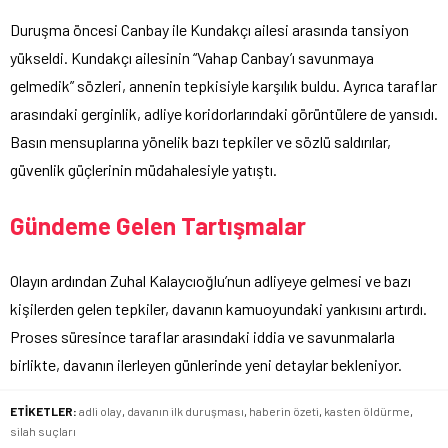
Duruşma öncesi Canbay ile Kundakçı ailesi arasında tansiyon
yükseldi. Kundakçı ailesinin “Vahap Canbay’ı savunmaya
gelmedik” sözleri, annenin tepkisiyle karşılık buldu. Ayrıca taraflar
arasındaki gerginlik, adliye koridorlarındaki görüntülere de yansıdı.
Basın mensuplarına yönelik bazı tepkiler ve sözlü saldırılar,
güvenlik güçlerinin müdahalesiyle yatıştı.
Gündeme Gelen Tartışmalar
Olayın ardından Zuhal Kalaycıoğlu’nun adliyeye gelmesi ve bazı
kişilerden gelen tepkiler, davanın kamuoyundaki yankısını artırdı.
Proses süresince taraflar arasındaki iddia ve savunmalarla
birlikte, davanın ilerleyen günlerinde yeni detaylar bekleniyor.
ETİKETLER:
adli olay
,
davanın ilk duruşması
,
haberin özeti
,
kasten öldürme
,
silah suçları