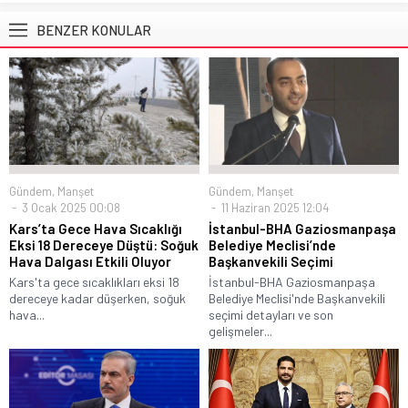
BENZER KONULAR
Gündem
,
Manşet
Gündem
,
Manşet
3 Ocak 2025 00:08
11 Haziran 2025 12:04
Kars’ta Gece Hava Sıcaklığı
İstanbul-BHA Gaziosmanpaşa
Eksi 18 Dereceye Düştü: Soğuk
Belediye Meclisi’nde
Hava Dalgası Etkili Oluyor
Başkanvekili Seçimi
Kars'ta gece sıcaklıkları eksi 18
İstanbul-BHA Gaziosmanpaşa
dereceye kadar düşerken, soğuk
Belediye Meclisi'nde Başkanvekili
hava...
seçimi detayları ve son
gelişmeler...