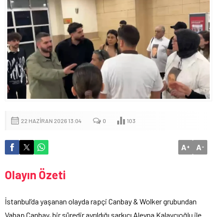
22 HAZIRAN 2026 13:04
0
103
A
A
+
-
Olayın Özeti
İstanbul’da yaşanan olayda rapçi Canbay & Wolker grubundan
Vahap Canbay, bir süredir ayrıldığı şarkıcı Aleyna Kalaycıoğlu ile