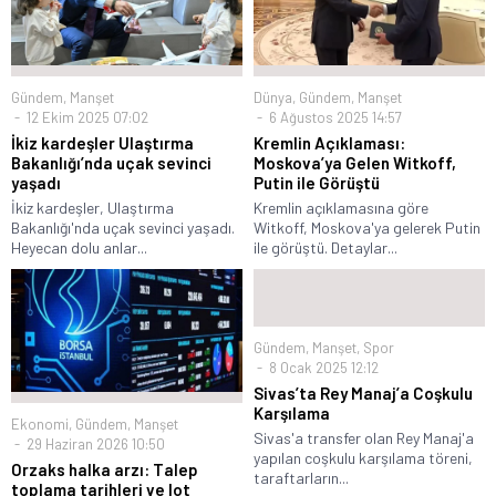
Gündem
,
Manşet
Dünya
,
Gündem
,
Manşet
12 Ekim 2025 07:02
6 Ağustos 2025 14:57
İkiz kardeşler Ulaştırma
Kremlin Açıklaması:
Bakanlığı’nda uçak sevinci
Moskova’ya Gelen Witkoff,
yaşadı
Putin ile Görüştü
İkiz kardeşler, Ulaştırma
Kremlin açıklamasına göre
Bakanlığı'nda uçak sevinci yaşadı.
Witkoff, Moskova'ya gelerek Putin
Heyecan dolu anlar...
ile görüştü. Detaylar...
Gündem
,
Manşet
,
Spor
8 Ocak 2025 12:12
Sivas’ta Rey Manaj’a Coşkulu
Karşılama
Ekonomi
,
Gündem
,
Manşet
Sivas'a transfer olan Rey Manaj'a
29 Haziran 2026 10:50
yapılan coşkulu karşılama töreni,
Orzaks halka arzı: Talep
taraftarların...
toplama tarihleri ve lot