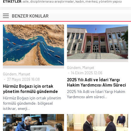
ETİKETLER:
aile
,
disiplinlerarası araştırmalar
,
kadın
,
merkez
,
yönetim yapısı
BENZER KONULAR
Gündem
,
Manşet
14 Ekim 2025 12:06
Gündem
,
Manşet
27 Mayıs 2026 16:08
2025 Yılı Adli ve İdari Yargı
Hakim Yardımcısı Alımı Süreci
Hürmüz Boğazı için ortak
yönetim formülü gündemde
2025 Yılı Adli ve İdari Yargı Hakim
Yardımcısı alım süreci...
Hürmüz Boğazı için ortak yönetim
formülü gündemde: bölgesel
istikrar, enerji...