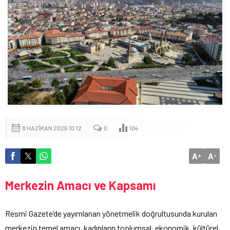
8 HAZIRAN 2026 10:12
0
104
A
A
+
-
Merkezin Amacı ve Kapsamı
Resmi Gazete’de yayımlanan yönetmelik doğrultusunda kurulan
merkezin temel amacı, kadınların toplumsal, ekonomik, kültürel,