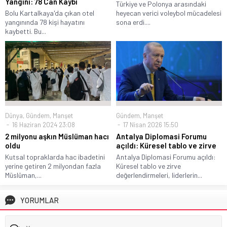
Yangını: 78 Can Kaybı
Türkiye ve Polonya arasındaki
Bolu Kartalkaya'da çıkan otel
heyecan verici voleybol mücadelesi
yangınında 78 kişi hayatını
sona erdi....
kaybetti. Bu...
Dünya
,
Gündem
,
Manşet
Gündem
,
Manşet
16 Haziran 2024 23:08
17 Nisan 2026 15:50
2 milyonu aşkın Müslüman hacı
Antalya Diplomasi Forumu
oldu
açıldı: Küresel tablo ve zirve
Kutsal topraklarda hac ibadetini
Antalya Diplomasi Forumu açıldı:
yerine getiren 2 milyondan fazla
Küresel tablo ve zirve
Müslüman,...
değerlendirmeleri, liderlerin...
YORUMLAR