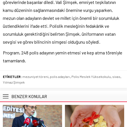
görevlerinde başarılar diledi. Vali Şimşek, emniyet teşkilatının
kamu düzeninin sağlanmasındaki önemine vurgu yaparken,
mezun olan adayların devlet ve millet için önemli bir sorumluluk
üstlendiklerini ifade etti. Polislik mesleğinin fedakârlık ve
sorumluluk gerektirdiğini belirten Şimşek, üniformanın vatan
sevgisi ve görev bilincinin simgesi olduğunu söyledi.
Program, 248 polis adayının yemin etmesi ve kep atma töreniyle
tamamlandı.
ETİKETLER:
mezuniyet töreni
,
polis adayları
,
Polis Meslek Yüksekokulu
,
sivas
,
Yılmaz Şimşek
BENZER KONULAR