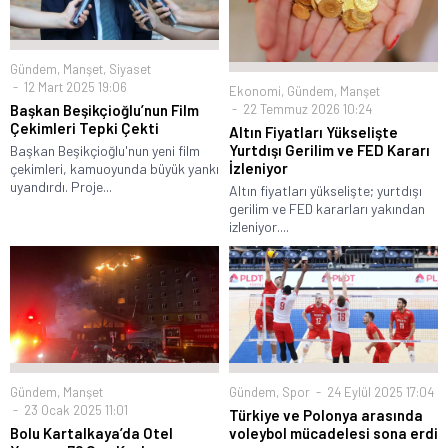
Gündem
,
Manşet
,
Siyaset
12 Mart 2025 19:06
Ekonomi
,
Gündem
,
Manşet
22 Temmuz 2026 10:24
Başkan Beşikçioğlu’nun Film
Çekimleri Tepki Çekti
Altın Fiyatları Yükselişte
Yurtdışı Gerilim ve FED Kararı
Başkan Beşikçioğlu'nun yeni film
İzleniyor
çekimleri, kamuoyunda büyük yankı
uyandırdı. Proje...
Altın fiyatları yükselişte; yurtdışı
gerilim ve FED kararları yakından
izleniyor....
Gündem
,
Manşet
Gündem
,
Spor
24 Eylül 2025 17:04
23 Ocak 2025 11:01
Türkiye ve Polonya arasında
Bolu Kartalkaya’da Otel
voleybol mücadelesi sona erdi