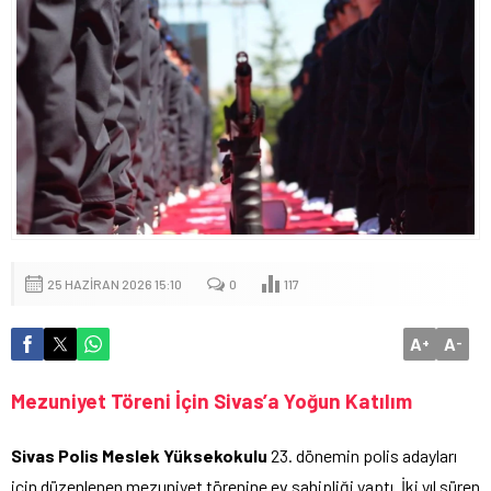
25 HAZIRAN 2026 15:10
0
117
A
A
+
-
Mezuniyet Töreni İçin Sivas’a Yoğun Katılım
Sivas Polis Meslek Yüksekokulu
23. dönemin polis adayları
için düzenlenen mezuniyet törenine ev sahipliği yaptı. İki yıl süren