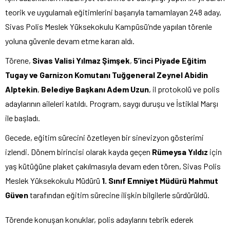
teorik ve uygulamalı eğitimlerini başarıyla tamamlayan 248 aday,
Sivas Polis Meslek Yüksekokulu Kampüsü’nde yapılan törenle
yoluna güvenle devam etme kararı aldı.
Törene,
Sivas Valisi Yılmaz Şimşek
,
5’inci Piyade Eğitim
Tugay ve Garnizon Komutanı Tuğgeneral Zeynel Abidin
Alptekin
,
Belediye Başkanı Adem Uzun
, il protokolü ve polis
adaylarının aileleri katıldı. Program, saygı duruşu ve İstiklal Marşı
ile başladı.
Gecede, eğitim sürecini özetleyen bir sinevizyon gösterimi
izlendi. Dönem birincisi olarak kayda geçen
Rümeysa Yıldız
için
yaş kütüğüne plaket çakılmasıyla devam eden tören, Sivas Polis
Meslek Yüksekokulu Müdürü
1. Sınıf Emniyet Müdürü Mahmut
Güven
tarafından eğitim sürecine ilişkin bilgilerle sürdürüldü.
Törende konuşan konuklar, polis adaylarını tebrik ederek