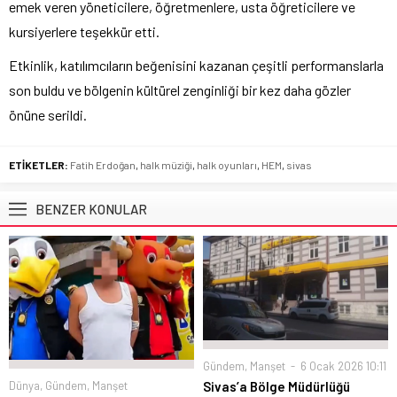
emek veren yöneticilere, öğretmenlere, usta öğreticilere ve
kursiyerlere teşekkür etti.
Etkinlik, katılımcıların beğenisini kazanan çeşitli performanslarla
son buldu ve bölgenin kültürel zenginliği bir kez daha gözler
önüne serildi.
ETİKETLER:
Fatih Erdoğan
,
halk müziği
,
halk oyunları
,
HEM
,
sivas
BENZER KONULAR
Gündem
,
Manşet
6 Ocak 2026 10:11
Dünya
,
Gündem
,
Manşet
Sivas’a Bölge Müdürlüğü