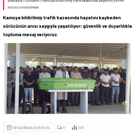
Anasayfa
»
Gündem
»
Kamuya bildirilmiş trafik kazasında yaşamını yitiren
sürücü unutulmadı
Kamuya bildirilmiş trafik kazasında hayatını kaybeden
sürücünün anısı saygıyla yaşatılıyor; güvenlik ve duyarlılıkla
topluma mesaj veriyoruz.
19 HAZIRAN 2026 10:04
0
109