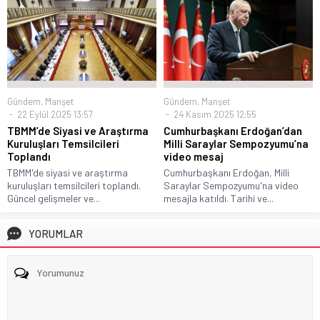
Gündem
,
Manşet
Gündem
,
Manşet
22 Eylül 2025 13:57
24 Kasım 2025 12:55
TBMM’de Siyasi ve Araştırma
Cumhurbaşkanı Erdoğan’dan
Kuruluşları Temsilcileri
Milli Saraylar Sempozyumu’na
Toplandı
video mesaj
TBMM'de siyasi ve araştırma
Cumhurbaşkanı Erdoğan, Milli
kuruluşları temsilcileri toplandı.
Saraylar Sempozyumu'na video
Güncel gelişmeler ve...
mesajla katıldı. Tarihi ve...
YORUMLAR