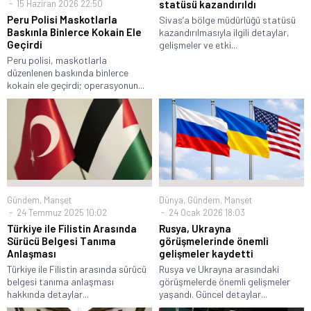
15 Haziran 2026 22:50
statüsü kazandırıldı
Peru Polisi Maskotlarla
Sivas’a bölge müdürlüğü statüsü
Baskınla Binlerce Kokain Ele
kazandırılmasıyla ilgili detaylar,
Geçirdi
gelişmeler ve etki...
Peru polisi, maskotlarla
düzenlenen baskında binlerce
kokain ele geçirdi; operasyonun...
Gündem
,
Manşet
Dünya
,
Gündem
,
Manşet
24 Temmuz 2025 10:02
24 Ocak 2026 18:03
Türkiye ile Filistin Arasında
Rusya, Ukrayna
Sürücü Belgesi Tanıma
görüşmelerinde önemli
Anlaşması
gelişmeler kaydetti
Türkiye ile Filistin arasında sürücü
Rusya ve Ukrayna arasındaki
belgesi tanıma anlaşması
görüşmelerde önemli gelişmeler
hakkında detaylar...
yaşandı. Güncel detaylar...