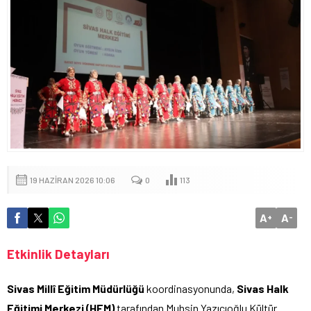
19 HAZIRAN 2026 10:06
0
113
A
A
+
-
Etkinlik Detayları
Sivas Millî Eğitim Müdürlüğü
koordinasyonunda,
Sivas Halk
Eğitimi Merkezi (HEM)
tarafından Muhsin Yazıcıoğlu Kültür