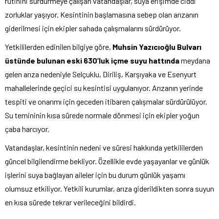
rutinini sürdürmeye çalışan vatandaşlar, suya erişimde ciddi
zorluklar yaşıyor. Kesintinin başlamasına sebep olan arızanın
giderilmesi için ekipler sahada çalışmalarını sürdürüyor.
Yetkililerden edinilen bilgiye göre,
Muhsin Yazıcıoğlu Bulvarı
üstünde bulunan eski 630’luk içme suyu hattında
meydana
gelen arıza nedeniyle Selçuklu, Diriliş, Karşıyaka ve Esenyurt
mahallelerinde geçici su kesintisi uygulanıyor. Arızanın yerinde
tespiti ve onarımı için geceden itibaren çalışmalar sürdürülüyor.
Su temininin kısa sürede normale dönmesi için ekipler yoğun
çaba harcıyor.
Vatandaşlar, kesintinin nedeni ve süresi hakkında yetkililerden
güncel bilgilendirme bekliyor. Özellikle evde yaşayanlar ve günlük
işlerini suya bağlayan aileler için bu durum günlük yaşamı
olumsuz etkiliyor. Yetkili kurumlar, arıza giderildikten sonra suyun
en kısa sürede tekrar verileceğini bildirdi.