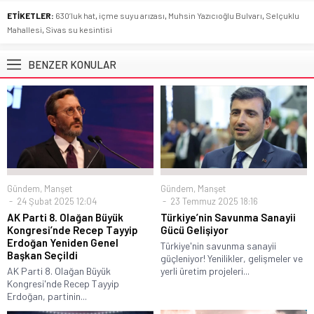
ETİKETLER:
630’luk hat
,
içme suyu arızası
,
Muhsin Yazıcıoğlu Bulvarı
,
Selçuklu
Mahallesi
,
Sivas su kesintisi
BENZER KONULAR
Gündem
,
Manşet
Gündem
,
Manşet
24 Şubat 2025 12:04
23 Temmuz 2025 18:16
AK Parti 8. Olağan Büyük
Türkiye’nin Savunma Sanayii
Kongresi’nde Recep Tayyip
Gücü Gelişiyor
Erdoğan Yeniden Genel
Türkiye'nin savunma sanayii
Başkan Seçildi
güçleniyor! Yenilikler, gelişmeler ve
AK Parti 8. Olağan Büyük
yerli üretim projeleri...
Kongresi'nde Recep Tayyip
Erdoğan, partinin...