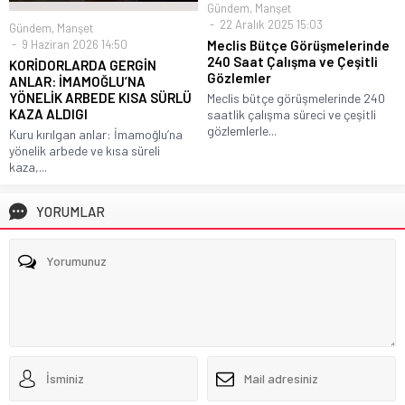
Gündem
,
Manşet
22 Aralık 2025 15:03
Gündem
,
Manşet
9 Haziran 2026 14:50
Meclis Bütçe Görüşmelerinde
240 Saat Çalışma ve Çeşitli
KORİDORLARDA GERGİN
Gözlemler
ANLAR: İMAMOĞLU’NA
YÖNELİK ARBEDE KISA SÜRLÜ
Meclis bütçe görüşmelerinde 240
KAZA ALDIGI
saatlik çalışma süreci ve çeşitli
gözlemlerle...
Kuru kırılgan anlar: İmamoğlu’na
yönelik arbede ve kısa süreli
kaza,...
YORUMLAR