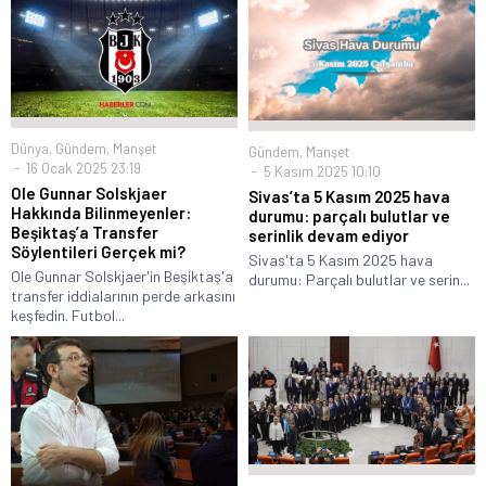
Dünya
,
Gündem
,
Manşet
Gündem
,
Manşet
16 Ocak 2025 23:19
5 Kasım 2025 10:10
Ole Gunnar Solskjaer
Sivas’ta 5 Kasım 2025 hava
Hakkında Bilinmeyenler:
durumu: parçalı bulutlar ve
Beşiktaş’a Transfer
serinlik devam ediyor
Söylentileri Gerçek mi?
Sivas'ta 5 Kasım 2025 hava
Ole Gunnar Solskjaer'in Beşiktaş'a
durumu: Parçalı bulutlar ve serin...
transfer iddialarının perde arkasını
keşfedin. Futbol...