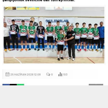
25 HAZIRAN 2026 12:08
0
103
A
A
+
-
Türkiye Şampiyonu Futsal Yıldız Erkekler Sivas’ta
Belirlendi