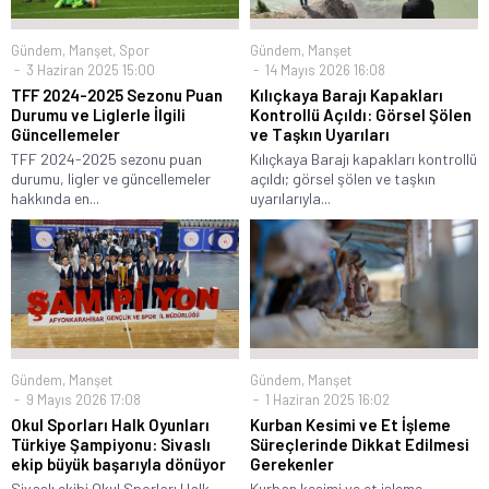
Gündem
,
Manşet
,
Spor
Gündem
,
Manşet
3 Haziran 2025 15:00
14 Mayıs 2026 16:08
TFF 2024-2025 Sezonu Puan
Kılıçkaya Barajı Kapakları
Durumu ve Liglerle İlgili
Kontrollü Açıldı: Görsel Şölen
Güncellemeler
ve Taşkın Uyarıları
TFF 2024-2025 sezonu puan
Kılıçkaya Barajı kapakları kontrollü
durumu, ligler ve güncellemeler
açıldı; görsel şölen ve taşkın
hakkında en...
uyarılarıyla...
Gündem
,
Manşet
Gündem
,
Manşet
9 Mayıs 2026 17:08
1 Haziran 2025 16:02
Okul Sporları Halk Oyunları
Kurban Kesimi ve Et İşleme
Türkiye Şampiyonu: Sivaslı
Süreçlerinde Dikkat Edilmesi
ekip büyük başarıyla dönüyor
Gerekenler
Sivaslı ekibi Okul Sporları Halk
Kurban kesimi ve et işleme