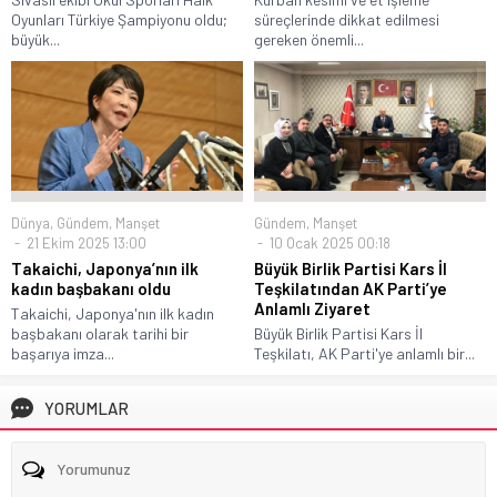
Oyunları Türkiye Şampiyonu oldu;
süreçlerinde dikkat edilmesi
büyük...
gereken önemli...
Dünya
,
Gündem
,
Manşet
Gündem
,
Manşet
21 Ekim 2025 13:00
10 Ocak 2025 00:18
Takaichi, Japonya’nın ilk
Büyük Birlik Partisi Kars İl
kadın başbakanı oldu
Teşkilatından AK Parti’ye
Anlamlı Ziyaret
Takaichi, Japonya'nın ilk kadın
başbakanı olarak tarihi bir
Büyük Birlik Partisi Kars İl
başarıya imza...
Teşkilatı, AK Parti'ye anlamlı bir...
YORUMLAR