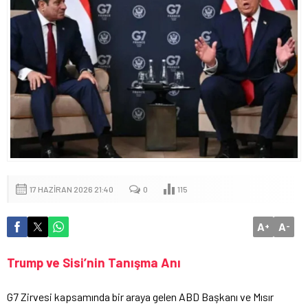
17 HAZIRAN 2026 21:40
0
115
A
A
+
-
Trump ve Sisi’nin Tanışma Anı
G7 Zirvesi kapsamında bir araya gelen ABD Başkanı ve Mısır