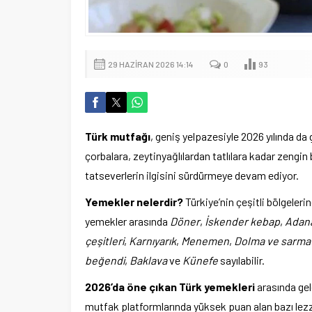
29 HAZIRAN 2026 14:14
0
93
Türk mutfağı
, geniş yelpazesiyle 2026 yılında da
çorbalara, zeytinyağlılardan tatlılara kadar zengin
tatseverlerin ilgisini sürdürmeye devam ediyor.
Yemekler nelerdir?
Türkiye’nin çeşitli bölgeler
yemekler arasında
Döner
,
İskender kebap
,
Adan
çeşitleri
,
Karnıyarık
,
Menemen
,
Dolma ve sarma 
beğendi
,
Baklava
ve
Künefe
sayılabilir.
2026’da öne çıkan Türk yemekleri
arasında gel
mutfak platformlarında yüksek puan alan bazı lezz