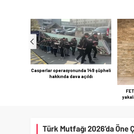
Casperlar operasyonunda 149 şüpheli
hakkında dava açıldı
ğerlendirme
alar
FET
yakal
Türk Mutfağı 2026’da Öne 