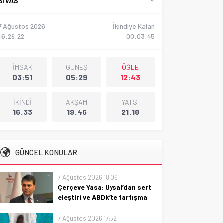
SIVAS
7 Ağustos 2026
İkindiye Kalan
16:29:24
00:03:44
İMSAK
GÜNEŞ
ÖĞLE
03:51
05:29
12:43
İKİNDİ
AKŞAM
YATSI
16:33
19:46
21:18
GÜNCEL KONULAR
7 Ağustos 2026 18:06
Çerçeve Yasa: Uysal’dan sert
eleştiri ve ABDk’te tartışma
Çerçeve Yasa’yı eleştiren
7 Ağustos 2026 17:52
Uysal’ın açıklamaları ve ABD’deki