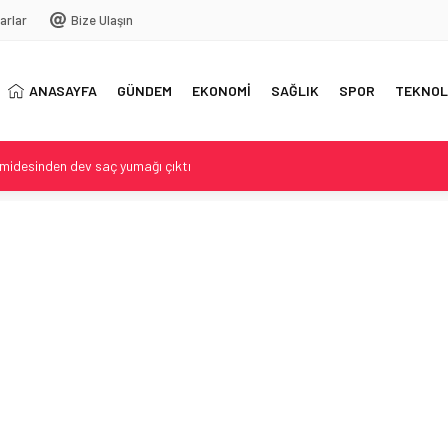
arlar
Bize Ulaşın
ANASAYFA
GÜNDEM
EKONOMİ
SAĞLIK
SPOR
TEKNOL
midesinden dev saç yumağı çıktı
ak Savunma Anlaşması
ng Walker Betty Bromage
irme ve Öne Çıkan Noktalar
ştiri ve ABDk’te tartışma