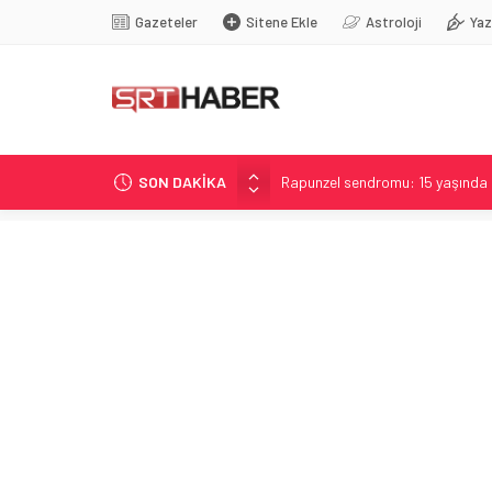
Gazeteler
Sitene Ekle
Astroloji
Yaz
SON DAKİKA
Rapunzel sendromu: 15 yaşında 
Mekke Zirvesiyle Kurulmuş Ort
97 Yaşında Rekoru Yenileyen Wi
Haber Analizi: İçerik Değerlend
Çerçeve Yasa: Uysal’dan sert ele