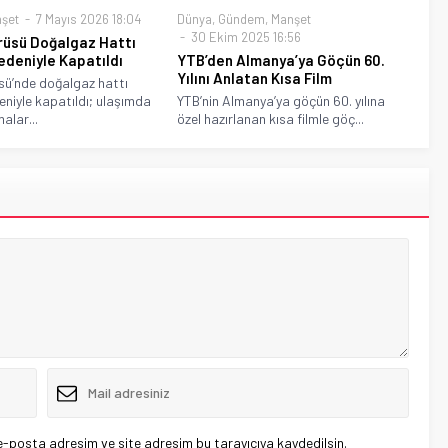
şet
7 Mayıs 2026 18:04
Dünya
,
Gündem
,
Manşet
30 Ekim 2025 16:56
rüsü Doğalgaz Hattı
deniyle Kapatıldı
YTB’den Almanya’ya Göçün 60.
Yılını Anlatan Kısa Film
sü’nde doğalgaz hattı
niyle kapatıldı; ulaşımda
YTB’nin Almanya’ya göçün 60. yılına
alar...
özel hazırlanan kısa filmle göç...
e-posta adresim ve site adresim bu tarayıcıya kaydedilsin.