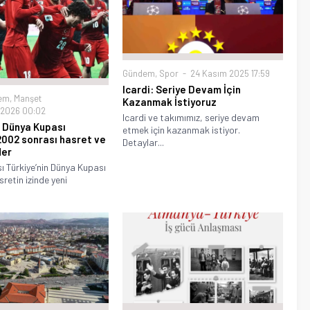
Gündem
,
Spor
24 Kasım 2025 17:59
Icardi: Seriye Devam İçin
em
,
Manşet
Kazanmak İstiyoruz
 2026 00:02
Icardi ve takımımız, seriye devam
n Dünya Kupası
etmek için kazanmak istiyor.
2002 sonrası hasret ve
Detaylar...
ler
 Türkiye’nin Dünya Kupası
retin izinde yeni