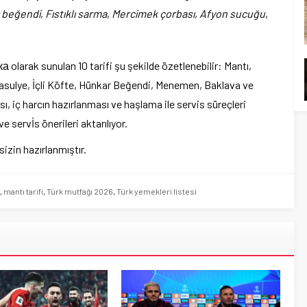
 beğendi
,
Fıstıklı sarma
,
Mercimek çorbası
,
Afyon sucuğu
,
 olarak sunulan 10 tarifi şu şekilde özetlenebilir: Mantı,
sulye, İçli Köfte, Hünkar Beğendi, Menemen, Baklava ve
, iç harcın hazırlanması ve haşlama ile servis süreçleri
 servİs önerileri aktarılıyor.
izin hazırlanmıştır.
,
mantı tarifi
,
Türk mutfağı 2026
,
Türk yemekleri listesi