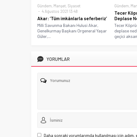
Gündem
,
Man
Gündem
,
Manşet
,
Siyaset
4 Ağustos 2021 13:48
Tecer Köp
Deplase Ne
Akar: ‘Tüm imkânlarla seferberiz’
Tecer Köprü
Milli Savunma Bakanı Hulusi Akar,
deplase nede
Genelkurmay Başkanı Orgeneral Yaşar
geçici aksam
Güler,...
YORUMLAR
Daha sonraki yorumlarımda kullanılması için adım, 