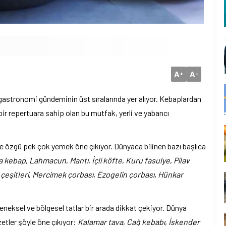
A
A
+
-
 gastronomi gündeminin üst sıralarında yer alıyor. Kebaplardan
 bir repertuara sahip olan bu mutfak, yerli ve yabancı
ine özgü pek çok yemek öne çıkıyor. Dünyaca bilinen bazı başlıca
a kebap
,
Lahmacun
,
Mantı
,
İçli köfte
,
Kuru fasulye
,
Pilav
çeşitleri
,
Mercimek çorbası
,
Ezogelin çorbası
,
Hünkar
eneksel ve bölgesel tatlar bir arada dikkat çekiyor. Dünya
etler şöyle öne çıkıyor:
Kalamar tava
,
Cağ kebabı
,
İskender