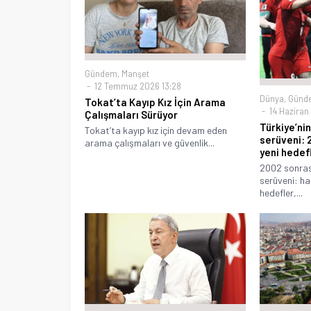
Gündem
,
Manşet
12 Temmuz 2026 13:28
Dünya
,
Günd
Tokat’ta Kayıp Kız İçin Arama
14 Haziran
Çalışmaları Sürüyor
Türkiye’ni
Tokat’ta kayıp kız için devam eden
serüveni: 
arama çalışmaları ve güvenlik...
yeni hedef
2002 sonrası
serüveni: has
hedefler,...