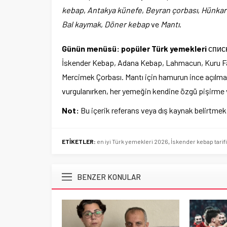
kebap
,
Antakya künefe
,
Beyran çorbası
,
Hünkar
Bal kaymak
,
Döner kebap
ve
Mantı
.
Günün menüsü: popüler Türk yemekleri
списка
İskender Kebap, Adana Kebap, Lahmacun, Kuru Fa
Mercimek Çorbası. Mantı için hamurun ince açılması
vurgulanırken, her yemeğin kendine özgü pişirme ve
Not:
Bu içerik referans veya dış kaynak belirtmeks
ETİKETLER:
en iyi Türk yemekleri 2026
,
İskender kebap tarifi
BENZER KONULAR