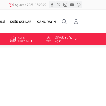
7 Ağustos 2026, 16:29:24
OJİ
KÖŞE YAZILARI
CANLI YAYIN
SIVAS
30°C
BİST
13.785,25
AÇIK
DOLAR
47,7048
EURO
55,0748
ALTIN
6.623,43