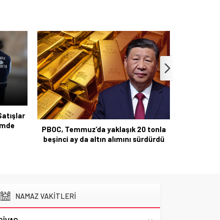
Satışlar
timde
PBOC, Temmuz’da yaklaşık 20 tonla
Mekke An
beşinci ay da altın alımını sürdürdü
Arab
NAMAZ VAKİTLERİ