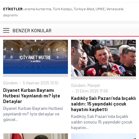
ETİKETLER:
arama kurtarma
,
Türk Kızılayı
,
Türkiye Afad
,
UMKE
,
Venezuela
depremi
BENZER KONULAR
Gündem
5 Haziran 2025 13:10
Gündem
,
Manşet
Diyanet Kurban Bayramı
21 Ekim 2025 17:56
Hutbesi Yayınlandı mı? İşte
Kadıköy Salı Pazarı’nda bıçaklı
Detaylar
saldırı: 15 yaşındaki çocuk
Diyanet Kurban Bayramı Hutbesi
hayatını kaybetti
yayınlandı mı? İşte detaylar ve
Kadıköy Salı Pazarı'nda bıçaklı
güncel...
saldırı sonucu 15 yaşındaki çocuk
hayatını...