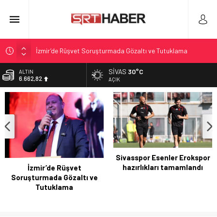
İzmir’de Rüşvet Soruşturmada Gözaltı ve Tutuklama
Sivasspor Esenler Erokspor hazırlıkları tamamlandı
SIVAS
30°C
ALTIN
6.662,82
Çerçeve Yasa: Uysal’dan sert eleştiri ve ABDk’te tartışma
AÇIK
Rapunzel sendromu: 15 yaşında midesinden dev saç yumağı
BİST
13.779,39
çıktı
Etna Yanardağı yeniden hareketli: Kül bulutları ve uçuşlar
DOLAR
47,6961
etkileniyor
EURO
55,1808
Sivasspor Esenler Erokspor
hazırlıkları tamamlandı
İzmir’de Rüşvet
Soruşturmada Gözaltı ve
Tutuklama