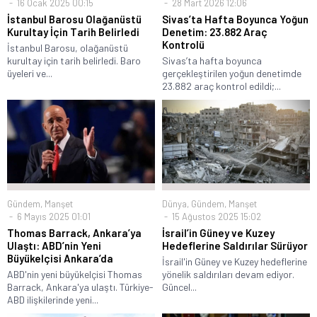
16 Ocak 2025 00:15
28 Mart 2026 12:06
İstanbul Barosu Olağanüstü
Sivas’ta Hafta Boyunca Yoğun
Kurultay İçin Tarih Belirledi
Denetim: 23.882 Araç
Kontrolü
İstanbul Barosu, olağanüstü
kurultay için tarih belirledi. Baro
Sivas’ta hafta boyunca
üyeleri ve...
gerçekleştirilen yoğun denetimde
23.882 araç kontrol edildi;...
Gündem
,
Manşet
Dünya
,
Gündem
,
Manşet
6 Mayıs 2025 01:01
15 Ağustos 2025 15:02
Thomas Barrack, Ankara’ya
İsrail’in Güney ve Kuzey
Ulaştı: ABD’nin Yeni
Hedeflerine Saldırılar Sürüyor
Büyükelçisi Ankara’da
İsrail'in Güney ve Kuzey hedeflerine
ABD'nin yeni büyükelçisi Thomas
yönelik saldırıları devam ediyor.
Barrack, Ankara'ya ulaştı. Türkiye-
Güncel...
ABD ilişkilerinde yeni...