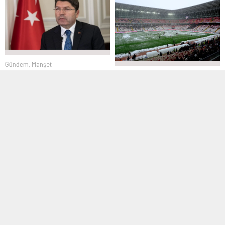
Gündem
,
Manşet
7 Temmuz 2025 19:46
Gündem
,
Manşet
,
Spor
4 Şubat 2025 12:16
Bakan Tunç, DEM Heyetini
Kabul Edecek
Sivasspor – Beşiktaş Maç
Biletleri Satışta
Bakan Tunç, DEM Heyetini kabul
edecek. Toplantıda enerji ve
Sivasspor - Beşiktaş maçının
işbirliği...
heyecanını yerinde yaşayın! Biletler
satışta, siz...
Gündem
,
Manşet
Gündem
,
Manşet