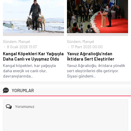
Gündem
,
Manşet
Gündem
,
Manşet
8 Ocak 2026 13:07
17 Mart 2025 00:00
Kangal Köpekleri Kar Yağışıyla
Yavuz Ağıralioğlu’ndan
Daha Canlı ve Uyuşmaz Oldu
İktidara Sert Eleştiriler
Kangal köpekleri, kar yağışıyla
Yavuz Ağıralioğlu, iktidara yönelik
daha enerjik ve canlı olur,
sert eleştirilerini dile getiriyor.
davranışlarında...
Siyasi gündemi...
YORUMLAR