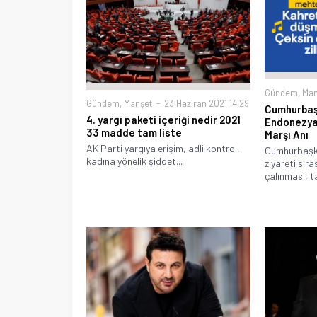
Gündem
,
Man
Gündem
,
Manşet
23 Haziran 2021 14:29
Cumhurbaş
4. yargı paketi içeriği nedir 2021
Endonezya 
33 madde tam liste
Marşı Anı
AK Parti yargıya erişim, adli kontrol,
Cumhurbaşka
kadına yönelik şiddet...
ziyareti sır
çalınması, tar