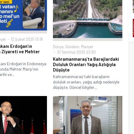
şet
12 Şubat 2025 13:18
kanı Erdoğan’ın
Dünya
,
Gündem
,
Manşet
Ziyareti ve Mehter
21 Temmuz 2025 23:30
Kahramanmaraş’ta Barajlardaki
nı Erdoğan'ın Endonezya
Doluluk Oranları Yağış Azlığıyla
asında Mehter Marşı'nın
Düşüşte
ihi ve...
Kahramanmaraş'taki barajların
doluluk oranları, yağış azlığı nedeniyle
düşüşte. Güncel bilgiler...