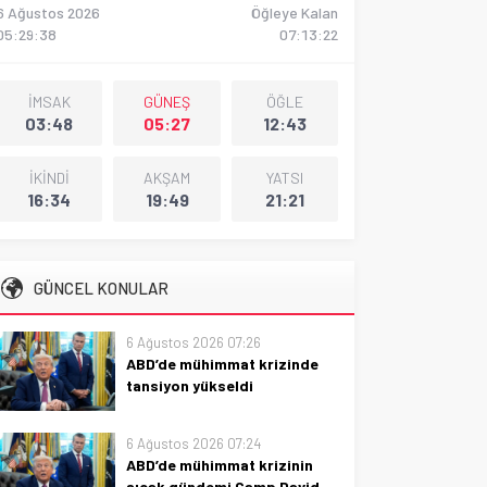
6 Ağustos 2026
Öğleye Kalan
05:29:39
07:13:21
İMSAK
GÜNEŞ
ÖĞLE
03:48
05:27
12:43
İKİNDİ
AKŞAM
YATSI
16:34
19:49
21:21
GÜNCEL KONULAR
6 Ağustos 2026 07:26
ABD’de mühimmat krizinde
tansiyon yükseldi
ABD'de mühimmat krizinde
tansiyon yükseldi: stoklar ve
6 Ağustos 2026 07:24
tedarik zinciri etkileri, savunma
ABD’de mühimmat krizinin
politikaları ve piyasa
sıcak gündemi Camp David