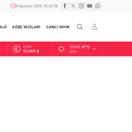
6 Ağustos 2026, 05:29:39
OJİ
KÖŞE YAZILARI
CANLI YAYIN
SIVAS
31°C
ALTIN
6.525,81
AÇIK
BİST
13.703,13
DOLAR
47,5932
EURO
55,0919