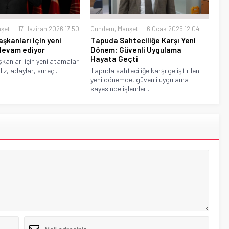
Gündem
,
Manşet
6 Ocak 2025 12:04
şet
17 Haziran 2026 17:50
Tapuda Sahteciliğe Karşı Yeni
aşkanları için yeni
Dönem: Güvenli Uygulama
devam ediyor
Hayata Geçti
şkanları için yeni atamalar
Tapuda sahteciliğe karşı geliştirilen
iz, adaylar, süreç...
yeni dönemde, güvenli uygulama
sayesinde işlemler...