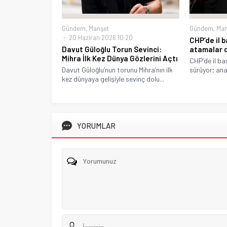
Gündem
,
Manşet
Gündem
,
Man
20 Haziran 2026 10:20
CHP’de il b
Davut Güloğlu Torun Sevinci:
atamalar 
Mihra İlk Kez Dünya Gözlerini Açtı
CHP’de il ba
Davut Güloğlu’nun torunu Mihra’nın ilk
sürüyor; anal
kez dünyaya gelişiyle sevinç dolu...
YORUMLAR