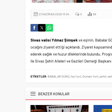
21 HAZIRAN 2026 13:04
0
98
Sivas valisi Yılmaz Şimşek
ve eşinin, Babalar G
ocağını ziyaret ettiği açıklandı. Ziyaret kapsamınd
ederek sağlık ve huzur dileklerinde bulundu. Prog
ile Sivas Şehit Aileleri ve Gazileri Derneği Başkan
ETİKETLER:
BABALAR GÜNÜ
,
İsa Yurt
,
Osman Yurt
,
şehit
,
vali
BENZER KONULAR