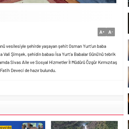
A
A
+
-
ünü vesilesiyle şehirde yaşayan şehit Osman Yurt’un baba
a Vali Şimşek, şehidin babası İsa Yurt’a Babalar Günü’nü tebrik
ramda Sivas Aile ve Sosyal Hizmetler İl Müdürü Özgür Kırmızıtaş
ı Fatih Deveci de hazır bulundu.