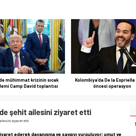
iya’da De la Espriella töreni
Jetstar’dan Kabin Bagajınd
öncesi operasyon
Ücret ve 7kg Sınırı Kalk
 şehit ailesini ziyaret etti
lesini ziyaret etti
 ziyaret ederek dayanışma ve saygıyı vurguluyor; umut ve