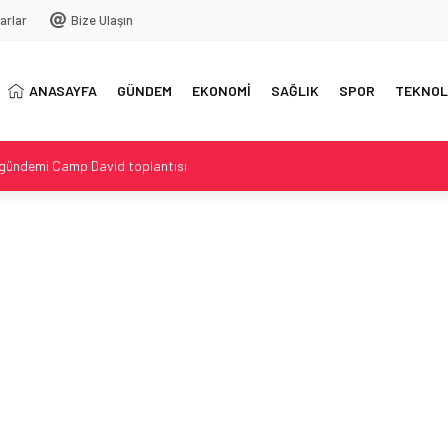
arlar
Bize Ulaşın
ANASAYFA
GÜNDEM
EKONOMİ
SAĞLIK
SPOR
TEKNOL
 gündemi Camp David toplantısı
reni öncesi operasyon
 Ücret ve 7kg Sınırı Kalktı
asında Yeni Ücretli Sistem
yon yükseldi