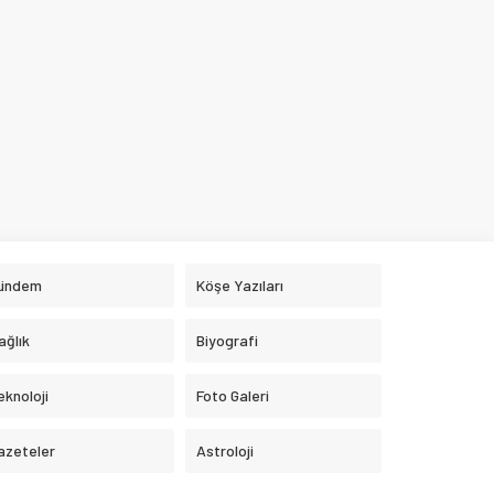
ündem
Köşe Yazıları
ağlık
Biyografi
eknoloji
Foto Galeri
azeteler
Astroloji