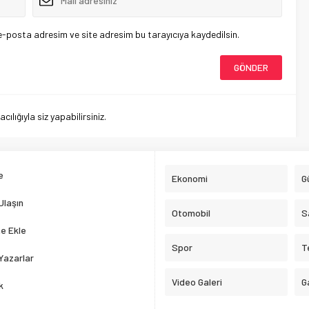
e-posta adresim ve site adresim bu tarayıcıya kaydedilsin.
lığıyla siz yapabilirsiniz.
e
Ekonomi
G
Ulaşın
Otomobil
S
e Ekle
Spor
T
Yazarlar
Video Galeri
G
k