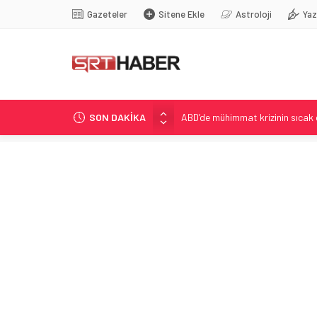
Gazeteler
Sitene Ekle
Astroloji
Yaz
SON DAKİKA
ABD’de mühimmat krizinin sıcak
Kolombiya’da De la Espriella tö
Jetstar’dan Kabin Bagajında Yeni
Jetstar’ın Kabin Bagajı Uygulam
ABD’de mühimmat krizinde tansi