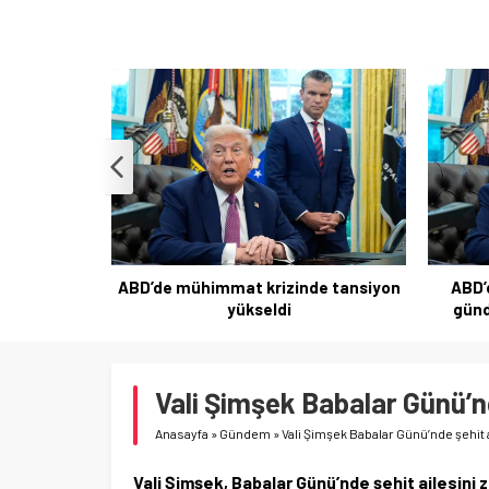
e tansiyon
ABD’de mühimmat krizinin sıcak
Kolomb
gündemi Camp David toplantısı
Vali Şimşek Babalar Günü’nde
Anasayfa
»
Gündem
»
Vali Şimşek Babalar Günü’nde şehit ai
Vali Şimşek, Babalar Günü’nde şehit ailesini