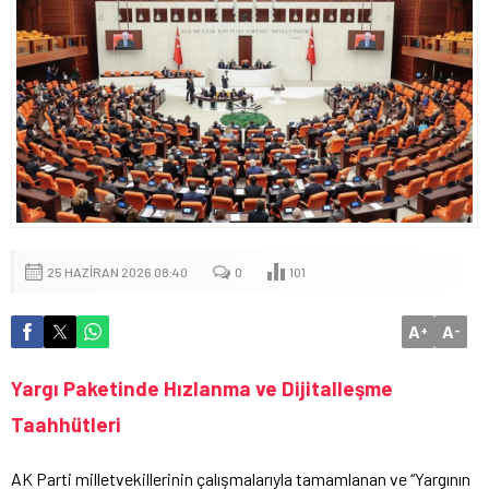
25 HAZIRAN 2026 08:40
0
101
A
A
+
-
Yargı Paketinde Hızlanma ve Dijitalleşme
Taahhütleri
AK Parti milletvekillerinin çalışmalarıyla tamamlanan ve “Yargının