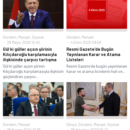
Gündem
,
Manşet
,
Siyaset
Gündem
,
Manşet
29 Mayıs 2026 12:40
4 Ekim 2025 09:58
Gül ki güller açsın şiirinin
Resmi Gazete’de Bugün
Kılıçdaroğlu karşılamasıyla
Yayınlanan Karar ve Atama
ilişkisinde çarpıcı tartışma
Listeleri
Gül ki güller açsın şiirinin
Resmi Gazete'de bugün yayımlanan
Kılıçdaroğlu karşılamasıyla ilişkisini
karar ve atama listelerini hızlı ve...
güçlendiren çarpıcı...
Gündem
,
Manşet
Dünya
,
Gündem
,
Manşet
,
Siyaset
26 Kasım 2024 21:36
28 Ağustos 2023 10:43