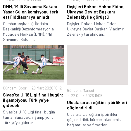
DMM, ‘Milli Savunma Bakanı
Dışişleri Bakanı Hakan Fidan,
Yaşar Güler, komisyonu terk
Ukrayna Devlet Başkanı
etti’ iddiasını yalanladı
Zelenskiy ile görüştü
Cumhurbaşkanlığı İletişim
Dışişleri Bakanı Hakan Fidan,
Başkanlığı Dezenformasyonla
Ukrayna Devlet Başkanı Vladimir
Mücadele Merkezi (DMM), "Milli
Zelenskiy tarafından...
Savunma Bakanı...
Gündem
,
Spor
29 Mart 2026 10:12
Gündem
,
Manşet
Sivas’ta U-18 Ligi finali bugün;
22 Ocak 2026 11:05
il şampiyonu Türkiye’ye
Uluslararası eğitim iş birlikleri
gidecek
güçlendirildi
Sivas’ta U-18 Ligi finali bugün
Uluslararası eğitim iş birlikleri
tamamlanacak; il şampiyonu
güçlendirildi, küresel akademik
Türkiye’ye giderek...
bağlantılar ve fırsatlar...