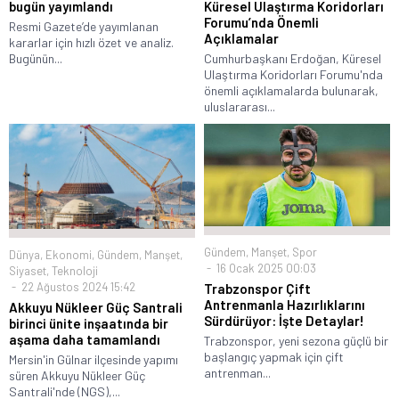
bugün yayımlandı
Küresel Ulaştırma Koridorları
Forumu’nda Önemli
Resmi Gazete’de yayımlanan
Açıklamalar
kararlar için hızlı özet ve analiz.
Bugünün...
Cumhurbaşkanı Erdoğan, Küresel
Ulaştırma Koridorları Forumu'nda
önemli açıklamalarda bulunarak,
uluslararası...
Gündem
,
Manşet
,
Spor
Dünya
,
Ekonomi
,
Gündem
,
Manşet
,
16 Ocak 2025 00:03
Siyaset
,
Teknoloji
22 Ağustos 2024 15:42
Trabzonspor Çift
Antrenmanla Hazırlıklarını
Akkuyu Nükleer Güç Santrali
Sürdürüyor: İşte Detaylar!
birinci ünite inşaatında bir
aşama daha tamamlandı
Trabzonspor, yeni sezona güçlü bir
başlangıç yapmak için çift
Mersin'in Gülnar ilçesinde yapımı
antrenman...
süren Akkuyu Nükleer Güç
Santrali'nde (NGS),...