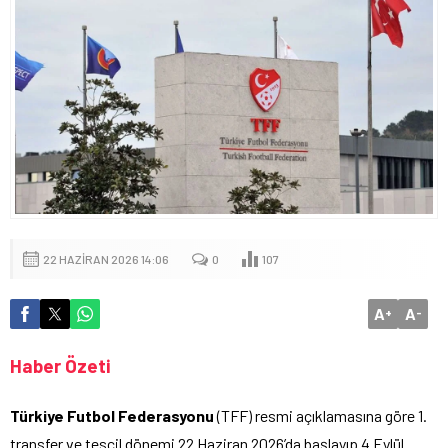
22 HAZIRAN 2026 14:06
0
107
A
A
+
-
Haber Özeti
Türkiye Futbol Federasyonu
(TFF) resmi açıklamasına göre 1.
transfer ve tescil dönemi 22 Haziran 2026’da başlayıp 4 Eylül