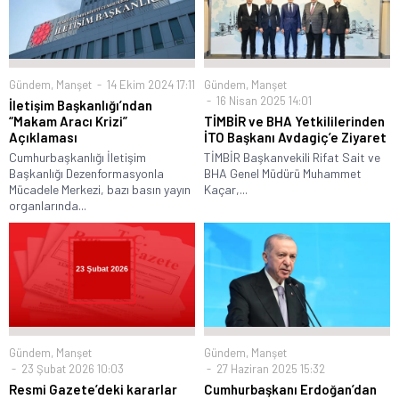
Gündem
,
Manşet
14 Ekim 2024 17:11
Gündem
,
Manşet
16 Nisan 2025 14:01
İletişim Başkanlığı’ndan
“Makam Aracı Krizi”
TİMBİR ve BHA Yetkililerinden
Açıklaması
İTO Başkanı Avdagiç’e Ziyaret
Cumhurbaşkanlığı İletişim
TİMBİR Başkanvekili Rifat Sait ve
Başkanlığı Dezenformasyonla
BHA Genel Müdürü Muhammet
Mücadele Merkezi, bazı basın yayın
Kaçar,...
organlarında...
Gündem
,
Manşet
Gündem
,
Manşet
23 Şubat 2026 10:03
27 Haziran 2025 15:32
Resmi Gazete’deki kararlar
Cumhurbaşkanı Erdoğan’dan