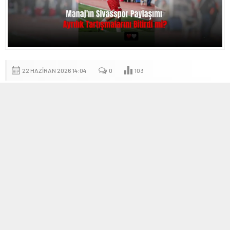
22 HAZIRAN 2026 14:04
0
103
A
A
+
-
Rey Manaj’ın Sivasspor’daki yolculuğu sürüyor
İmzalandığı 3,5 yıllık sözleşmenin ardından
Sivasspor
formasıyla taraftarların beğenisini kazanan Rey Manaj, camiada
önemli bir isim haline geldi. Ancak
kongre süreci ve teknik
ekip değişiklikleri
gibi gelişmelerin gölgesinde oyuncunun
geleceğine ilişkin sorular da yeniden gündeme taşındı.
İsmet Taşdemir’in ayrılığının ardından takım içinde oluşan boşluk