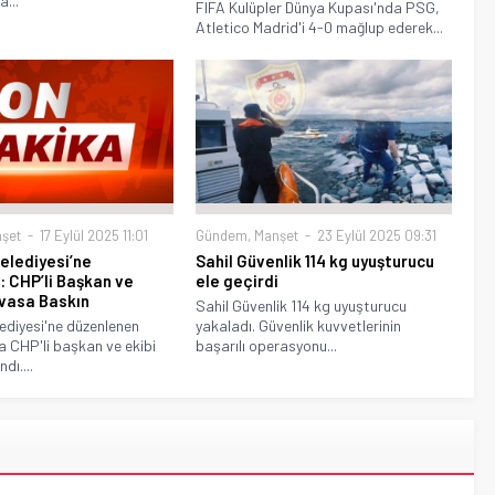
...
FIFA Kulüpler Dünya Kupası'nda PSG,
Atletico Madrid'i 4-0 mağlup ederek...
Gündem
,
Manşet
23 Eylül 2025 09:31
şet
17 Eylül 2025 11:01
Sahil Güvenlik 114 kg uyuşturucu
elediyesi’ne
ele geçirdi
 CHP’li Başkan ve
vasa Baskın
Sahil Güvenlik 114 kg uyuşturucu
yakaladı. Güvenlik kuvvetlerinin
ediyesi'ne düzenlenen
başarılı operasyonu...
 CHP'li başkan ve ekibi
dı....