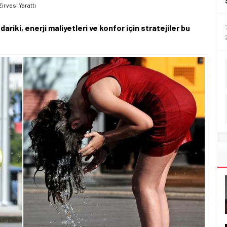
irvesi Yarattı
dariki, enerji maliyetleri ve konfor için stratejiler bu