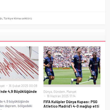
bi
,
Türkiye klima sektörü
şet
16 Şubat 2025 00:08
’nde 4,9 Büyüklüğünde
Dünya
,
Gündem
,
Manşet
16 Haziran 2025 17:14
nde 4,9 büyüklüğünde
FIFA Kulüpler Dünya Kupası: PSG
en deprem, bölgedeki
Atletico Madrid’i 4-0 mağlup etti