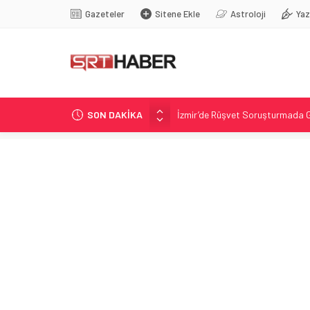
Gazeteler
Sitene Ekle
Astroloji
Yaz
SON DAKİKA
İzmir’de Rüşvet Soruşturmada G
Sivasspor Esenler Erokspor hazı
Çerçeve Yasa: Uysal’dan sert ele
Rapunzel sendromu: 15 yaşında 
Etna Yanardağı yeniden hareketli: