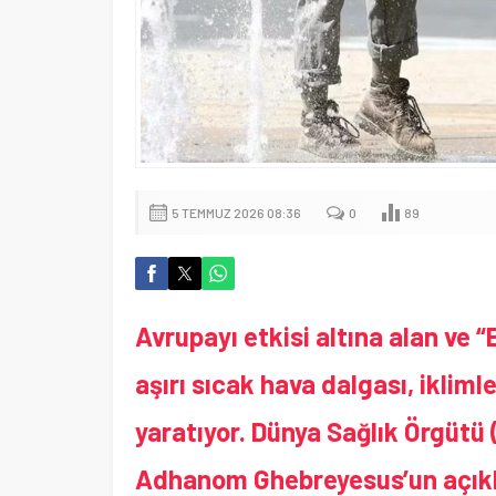
5 TEMMUZ 2026 08:36
0
89
Avrupa
yı etkisi altına alan ve 
aşırı sıcak hava dalgası, iklim
yaratıyor. Dünya Sağlık Örgütü
Adhanom Ghebreyesus’un açıkla