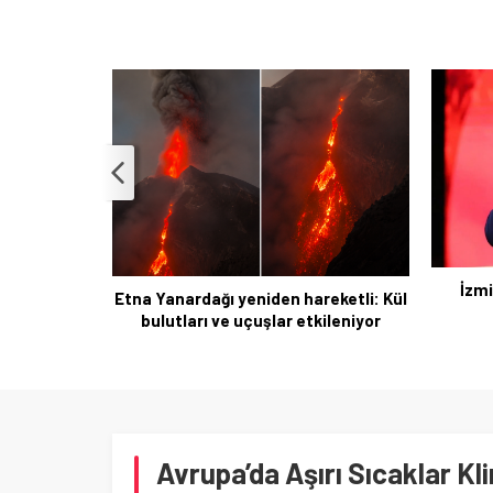
Si
İzmir’de Rüşvet Soruşturmada
reketli: Kül
Gözaltı ve Tutuklama
kileniyor
Avrupa’da Aşırı Sıcaklar Kl