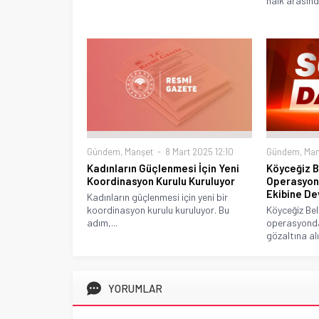
halk arasında
Gündem
,
Manşet
8 Mart 2025 12:10
Gündem
,
Man
Kadınların Güçlenmesi İçin Yeni
Köyceğiz B
Koordinasyon Kurulu Kuruluyor
Operasyon:
Ekibine De
Kadınların güçlenmesi için yeni bir
koordinasyon kurulu kuruluyor. Bu
Köyceğiz Bel
adım,...
operasyonda
gözaltına alın
YORUMLAR