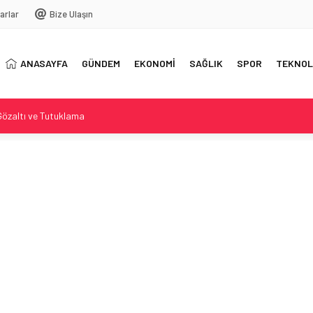
arlar
Bize Ulaşın
ANASAYFA
GÜNDEM
EKONOMİ
SAĞLIK
SPOR
TEKNOL
özaltı ve Tutuklama
rlıkları tamamlandı
ştiri ve ABDk’te tartışma
midesinden dev saç yumağı çıktı
 Kül bulutları ve uçuşlar etkileniyor