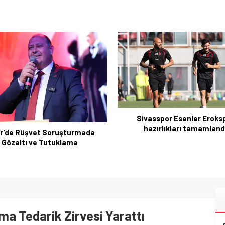
vasspor Esenler Erokspor
Çerçeve Yasa: Uysal’dan sert 
hazırlıkları tamamlandı
ve ABDk’te tartışma
ima Tedarik Zirvesi Yarattı