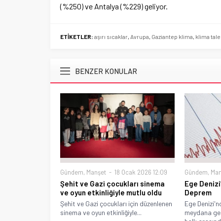
(%250) ve Antalya (%229) geliyor.
ETİKETLER:
aşırı sıcaklar
,
Avrupa
,
Gaziantep klima
,
klima tale
BENZER KONULAR
Gündem
,
Manşet
18 Ocak 2026 12:09
Gündem
,
Man
Şehit ve Gazi çocukları sinema
Ege Denizi
ve oyun etkinliğiyle mutlu oldu
Deprem
Şehit ve Gazi çocukları için düzenlenen
Ege Denizi'
sinema ve oyun etkinliğiyle...
meydana gel