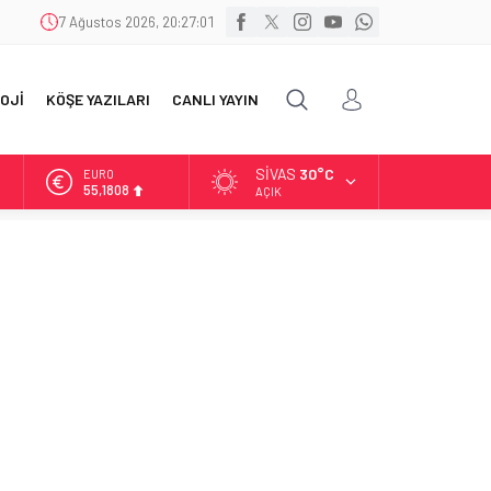
7 Ağustos 2026, 20:27:02
OJİ
KÖŞE YAZILARI
CANLI YAYIN
SIVAS
30°C
ALTIN
6.662,82
AÇIK
BİST
13.779,39
DOLAR
47,6961
EURO
55,1808