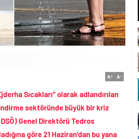
A
A
+
-
“Ejderha Sıcakları” olarak adlandırılan
lendirme sektöründe büyük bir kriz
 (DSÖ) Genel Direktörü Tedros
dığına göre 21 Haziran’dan bu yana