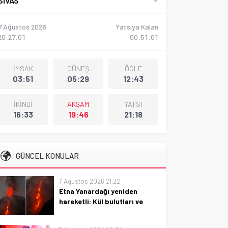
SIVAS
7 Ağustos 2026
Yatsıya Kalan
20:27:02
00:50:59
İMSAK
GÜNEŞ
ÖĞLE
03:51
05:29
12:43
İKİNDİ
AKŞAM
YATSI
16:33
19:46
21:18
GÜNCEL KONULAR
7 Ağustos 2026 21:22
Etna Yanardağı yeniden
hareketli: Kül bulutları ve
uçuşlar etkileniyor
Etna Yanardağı yeniden