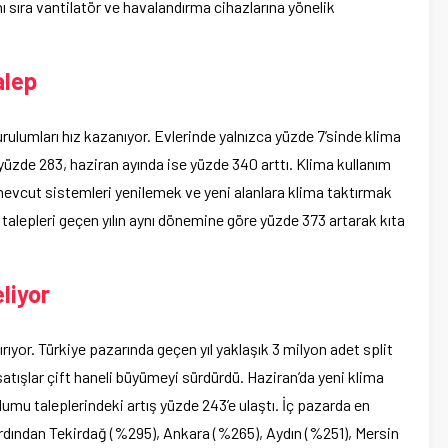
nı sıra vantilatör ve havalandırma cihazlarına yönelik
alep
urulumları hız kazanıyor. Evlerinde yalnızca yüzde 7’sinde klima
 yüzde 283, haziran ayında ise yüzde 340 arttı. Klima kullanım
mevcut sistemleri yenilemek ve yeni alanlara klima taktırmak
talepleri geçen yılın aynı dönemine göre yüzde 373 artarak kıta
liyor
rıyor. Türkiye pazarında geçen yıl yaklaşık 3 milyon adet split
 satışlar çift haneli büyümeyi sürdürdü. Haziran’da yeni klima
umu taleplerindeki artış yüzde 243’e ulaştı. İç pazarda en
ardından Tekirdağ (%295), Ankara (%265), Aydın (%251), Mersin