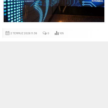
2 TEMMUZ 2026 11:36
0
105
A
A
+
-
Beta Enerji ve Teknoloji A.Ş.’nin halka arz
sonuçları ve işlem başlangıç tarihi
Beta Enerji ve Teknoloji A.Ş.’nin sermaye piyasalarındaki halka
arz süreci tamamlandı. 23-25 Haziran 2026 tarihlerinde
gerçekleştirilen talep toplama işlemlerinin ardından halka arz
sonuçları kamuoyuyla paylaşılırken, dağıtılan pay miktarı ve kişi
başına düşen lot sayısı yatırımcıların gündeminde yer aldı.