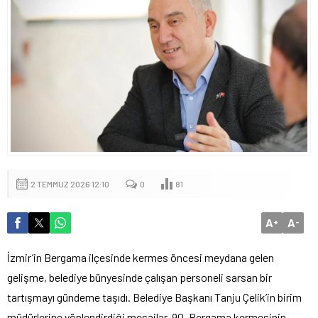
2 TEMMUZ 2026 12:10
0
81
A
A
+
-
İzmir’in Bergama ilçesinde kermes öncesi meydana gelen
gelişme, belediye bünyesinde çalışan personeli sarsan bir
tartışmayı gündeme taşıdı. Belediye Başkanı Tanju Çelik’in birim
müdürlerine yönlendirdiği mesajlar, 90. Bergama kermesinin