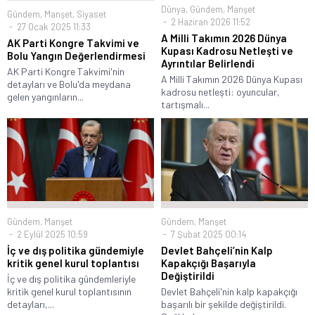
Dünya
,
Gündem
,
Manşet
Gündem
,
Manşet
,
Siyaset
2 Haziran 2026 11:52
27 Ocak 2025 11:33
A Milli Takımın 2026 Dünya
AK Parti Kongre Takvimi ve
Kupası Kadrosu Netleşti ve
Bolu Yangın Değerlendirmesi
Ayrıntılar Belirlendi
AK Parti Kongre Takvimi'nin
A Milli Takımın 2026 Dünya Kupası
detayları ve Bolu'da meydana
kadrosu netleşti: oyuncular,
gelen yangınların...
tartışmalı...
Gündem
,
Manşet
Gündem
,
Manşet
2 Eylül 2025 10:59
7 Şubat 2025 00:14
İç ve dış politika gündemiyle
Devlet Bahçeli’nin Kalp
kritik genel kurul toplantısı
Kapakçığı Başarıyla
Değiştirildi
İç ve dış politika gündemleriyle
kritik genel kurul toplantısının
Devlet Bahçeli'nin kalp kapakçığı
detayları,...
başarılı bir şekilde değiştirildi.