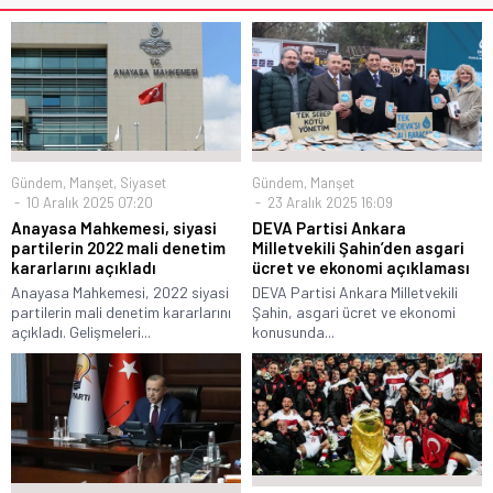
Gündem
,
Manşet
Gündem
,
Manşet
,
Siyaset
23 Aralık 2025 16:09
10 Aralık 2025 07:20
DEVA Partisi Ankara
Anayasa Mahkemesi, siyasi
Milletvekili Şahin’den asgari
partilerin 2022 mali denetim
ücret ve ekonomi açıklaması
kararlarını açıkladı
DEVA Partisi Ankara Milletvekili
Anayasa Mahkemesi, 2022 siyasi
Şahin, asgari ücret ve ekonomi
partilerin mali denetim kararlarını
konusunda...
açıkladı. Gelişmeleri...