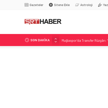
Gazeteler
Sitene Ekle
Astroloji
Yaz
SON DAKİKA
Muğlaspor’da Transfer Rüzgârı: Ye
Buzluk Mağarası’nda Sıcağa Karş
Emekli Maaşı Fark Ödemeleri Baş
Terörle Mücadelede Yeni Çerçeve 
Mecidiyeköy’de silahlı saldırı: H