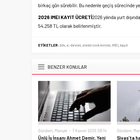
birkaç gün sürebilir. Bu nedenle geçiş sürecinde ye
2026 IMEI KAYIT ÜCRETİ
2026 yılında yurt dışınd
54,258 TL olarak belirlenmiştir.
ETİKETLER:
btk
,
e-devlet
,
elektronik kimlik
,
IMEI
,
kayıt
BENZER KONULAR
Gündem
,
Manşet
7 Kasım 2025 08:14
Gündem
,
Man
Ünlü İş İnsanı Ahmet Demir, Yeni
Sivas’ta 