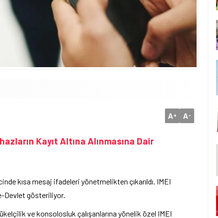
A
A
+
-
ihazların Kayıt Altına Alınmasına Dair
cinde kısa mesaj ifadeleri yönetmelikten çıkarıldı. IMEI
e-Devlet gösteriliyor.
kelçilik ve konsolosluk çalışanlarına yönelik özel IMEI