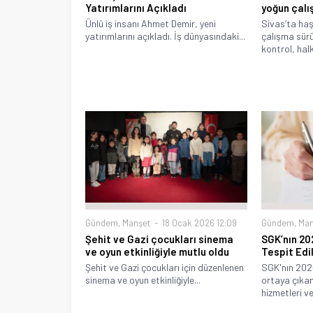
Yatırımlarını Açıkladı
yoğun çalı
Ünlü iş insanı Ahmet Demir, yeni
Sivas’ta ha
yatırımlarını açıkladı. İş dünyasındaki...
çalışma sürü
kontrol, halk
Gündem
,
Manşet
18 Ocak 2026 12:09
Gündem
,
Man
Şehit ve Gazi çocukları sinema
SGK’nın 20
ve oyun etkinliğiyle mutlu oldu
Tespit Edi
Şehit ve Gazi çocukları için düzenlenen
SGK'nın 2024
sinema ve oyun etkinliğiyle...
ortaya çıkan
hizmetleri ve.