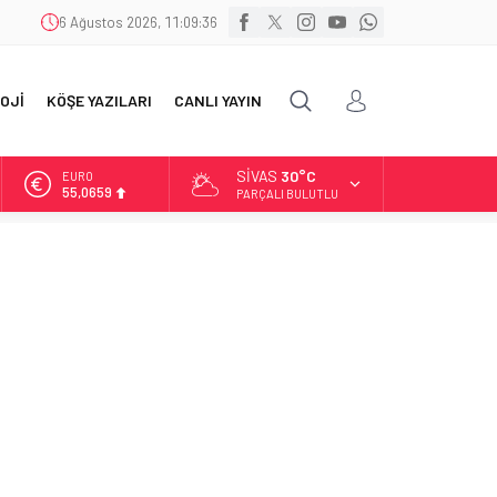
6 Ağustos 2026, 11:09:37
OJİ
KÖŞE YAZILARI
CANLI YAYIN
SIVAS
30°C
ALTIN
6.521,17
PARÇALI BULUTLU
BİST
13.685,30
DOLAR
47,5953
EURO
55,0659