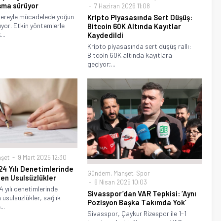
şma sürüyor
7 Haziran 2026 11:08
şereyle mücadelede yoğun
Kripto Piyasasında Sert Düşüş:
yor. Etkin yöntemlerle
Bitcoin 60K Altında Kayıtlar
...
Kaydedildi
Kripto piyasasında sert düşüş rallı:
Bitcoin 60K altında kayıtlara
geçiyor;...
şet
9 Mart 2025 12:30
24 Yılı Denetimlerinde
Gündem
,
Manşet
,
Spor
len Usulsüzlükler
6 Nisan 2025 10:03
 yılı denetimlerinde
Sivasspor’dan VAR Tepkisi: ‘Aynı
 usulsüzlükler, sağlık
Pozisyon Başka Takımda Yok’
..
Sivasspor, Çaykur Rizespor ile 1-1