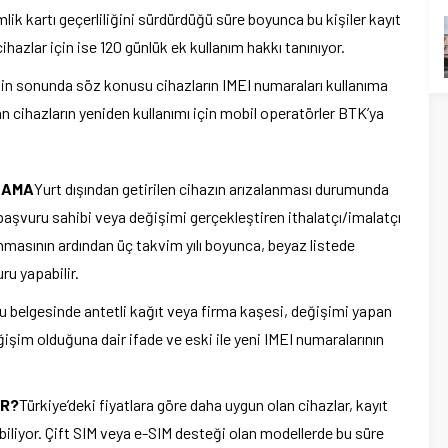
ik kartı geçerliliğini sürdürdüğü süre boyunca bu kişiler kayıt
ihazlar için ise 120 günlük ek kullanım hakkı tanınıyor.
nin sonunda söz konusu cihazların IMEI numaraları kullanıma
nan cihazların yeniden kullanımı için mobil operatörler BTK’ya
LAMA
Yurt dışından getirilen cihazın arızalanması durumunda
 başvuru sahibi veya değişimi gerçekleştiren ithalatçı/imalatçı
nmasının ardından üç takvim yılı boyunca, beyaz listede
u yapabilir.
 belgesinde antetli kağıt veya firma kaşesi, değişimi yapan
değişim olduğuna dair ifade ve eski ile yeni IMEI numaralarının
OR?
Türkiye’deki fiyatlara göre daha uygun olan cihazlar, kayıt
abiliyor. Çift SIM veya e-SIM desteği olan modellerde bu süre