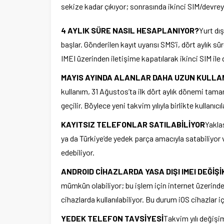
sekize kadar çıkıyor; sonrasında ikinci SIM/devre
4 AYLIK SÜRE NASIL HESAPLANIYOR?
Yurt dış
başlar. Gönderilen kayıt uyarısı SMS’i, dört aylık 
IMEI üzerinden iletişime kapatılarak ikinci SIM ile d
MAYIS AYINDA ALANLAR DAHA UZUN KULLA
kullanım, 31 Ağustos’ta ilk dört aylık dönemi tamam
geçilir. Böylece yeni takvim yılıyla birlikte kullanı
KAYITSIZ TELEFONLAR SATILABİLİYOR
Yaklaş
ya da Türkiye’de yedek parça amacıyla satabiliyor
edebiliyor.
ANDROID CİHAZLARDA YASA DIŞI IMEI DEĞİŞİ
mümkün olabiliyor; bu işlem için internet üzerinde
cihazlarda kullanılabiliyor. Bu durum iOS cihazlar i
YEDEK TELEFON TAVSİYESİ
Takvim yılı değişim