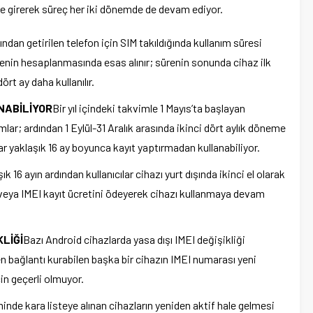
ye girerek süreç her iki dönemde de devam ediyor.
ından getirilen telefon için SIM takıldığında kullanım süresi
sürenin hesaplanmasında esas alınır; sürenin sonunda cihaz ilk
ört ay daha kullanılır.
NABİLİYOR
Bir yıl içindeki takvimle 1 Mayıs’ta başlayan
lar; ardından 1 Eylül-31 Aralık arasında ikinci dört aylık döneme
cılar yaklaşık 16 ay boyunca kayıt yaptırmadan kullanabiliyor.
ık 16 ayın ardından kullanıcılar cihazı yurt dışında ikinci el olarak
 veya IMEI kayıt ücretini ödeyerek cihazı kullanmaya devam
KLİĞİ
Bazı Android cihazlarda yasa dışı IMEI değişikliği
n bağlantı kurabilen başka bir cihazın IMEI numarası yeni
çin geçerli olmuyor.
inde kara listeye alınan cihazların yeniden aktif hale gelmesi