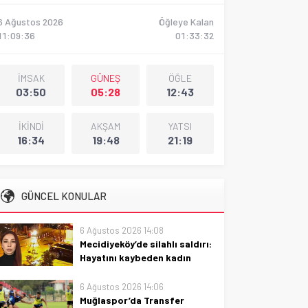
6 Ağustos 2026
Öğleye Kalan
11:09:37
01:33:31
İMSAK
GÜNEŞ
ÖĞLE
03:50
05:28
12:43
İKİNDİ
AKŞAM
YATSI
16:34
19:48
21:19
GÜNCEL KONULAR
6 Ağustos 2026 14:08
Mecidiyeköy’de silahlı saldırı:
Hayatını kaybeden kadın
kimliği
6 Ağustos 2026 14:06
Mecidiyeköy'de silahlı saldırıda
Muğlaspor’da Transfer
hayatını kaybeden kadının