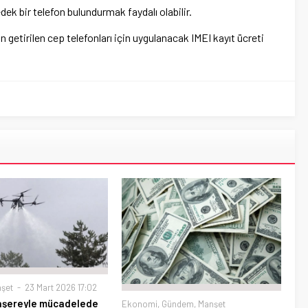
dek bir telefon bulundurmak faydalı olabilir.
an getirilen cep telefonları için uygulanacak IMEI kayıt ücreti
şet
23 Mart 2026 17:02
haşereyle mücadelede
Ekonomi
,
Gündem
,
Manşet