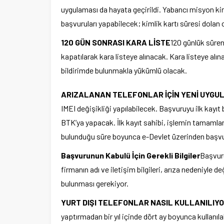
uygulaması da hayata geçirildi. Yabancı misyon kiml
başvuruları yapabilecek; kimlik kartı süresi dolan c
120 GÜN SONRASI KARA LİSTE
120 günlük süre
kapatılarak kara listeye alınacak. Kara listeye alı
bildirimde bulunmakla yükümlü olacak.
ARIZALANAN TELEFONLAR İÇİN YENİ UYGU
IMEI değişikliği yapılabilecek. Başvuruyu ilk kayıt
BTK’ya yapacak. İlk kayıt sahibi, işlemin tamamla
bulunduğu süre boyunca e-Devlet üzerinden başvur
Başvurunun Kabulü İçin Gerekli Bilgiler
Başvuru
firmanın adı ve iletişim bilgileri, arıza nedeniyle 
bulunması gerekiyor.
YURT DIŞI TELEFONLAR NASIL KULLANILIY
yaptırmadan bir yıl içinde dört ay boyunca kullanıl