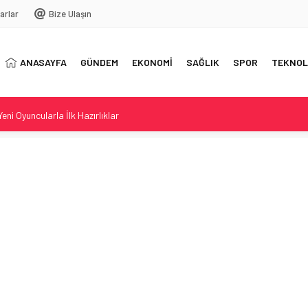
arlar
Bize Ulaşın
ANASAYFA
GÜNDEM
EKONOMİ
SAĞLIK
SPOR
TEKNOL
ni Oyuncularla İlk Hazırlıklar
ı Serin Bir Durak
ladı: Sonuçlar ve Şartlar
Kanun Teklifi Meclis’te
ayatını kaybeden kadın kimliği