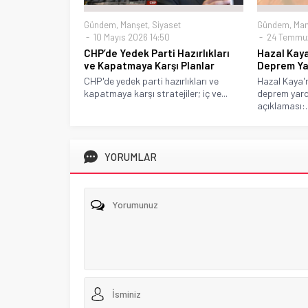
Gündem
,
Manşet
,
Siyaset
Gündem
,
Man
10 Mayıs 2026 14:50
24 Temmuz
CHP’de Yedek Parti Hazırlıkları
Hazal Kaya
ve Kapatmaya Karşı Planlar
Deprem Yar
CHP'de yedek parti hazırlıkları ve
Hazal Kaya'n
kapatmaya karşı stratejiler; iç ve...
deprem yardım
açıklaması:..
YORUMLAR