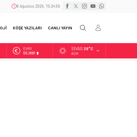
8 Ağustos 2026, 16:25:00
OJİ
KÖŞE YAZILARI
CANLI YAYIN
SIVAS
29°C
ALTIN
6.660,55
AÇIK
BİST
13.779,39
DOLAR
47,7111
EURO
55,1881