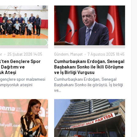
r
25 Şubat 2026 14:05
Gündem
,
Manşet
7 Ağustos 2025 18:45
k’ten Gençlere Spor
Cumhurbaşkanı Erdoğan, Senegal
Dağıtımı ve
Başbakanı Sonko ile İkili Görüşme
uk Ateşi
ve İş Birliği Vurgusu
 gençlere spor malzemesi
Cumhurbaşkanı Erdoğan, Senegal
ampiyonluk ateşini
Başbakanı Sonko ile görüştü. İş birliği
ve...