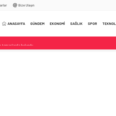
arlar
Bize Ulaşın
ANASAYFA
GÜNDEM
EKONOMİ
SAĞLIK
SPOR
TEKNOL
ta temaslarda bulundu
Esenler Erokspor Maçı Detayları
tçi Buluşmalarıyla yoğrulan açılış ve ilçe lezzetleri
mi Festivali ikinci gününde hareketli başladı
iye’de Adalet ve Eşitlik