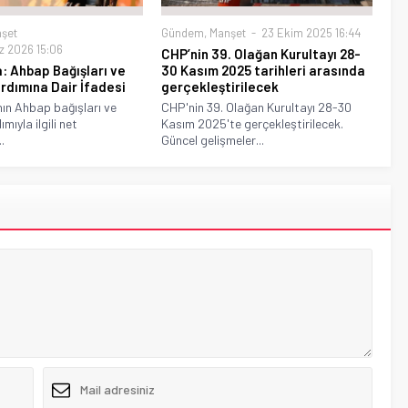
şet
Gündem
,
Manşet
23 Ekim 2025 16:44
 2026 15:06
CHP’nin 39. Olağan Kurultayı 28-
: Ahbap Bağışları ve
30 Kasım 2025 tarihleri arasında
dımına Dair İfadesi
gerçekleştirilecek
ın Ahbap bağışları ve
CHP'nin 39. Olağan Kurultayı 28-30
ıyla ilgili net
Kasım 2025'te gerçekleştirilecek.
.
Güncel gelişmeler...