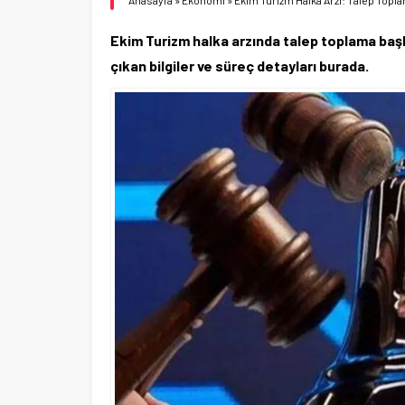
Anasayfa
»
Ekonomi
»
Ekim Turizm Halka Arzı: Talep Topla
Ekim Turizm halka arzında talep toplama başla
çıkan bilgiler ve süreç detayları burada.