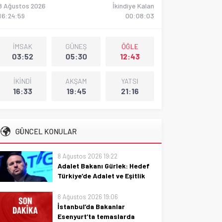
8 Ağustos 2026
İkindiye Kalan
16:25:00
00:08:02
İMSAK
GÜNEŞ
ÖĞLE
03:52
05:30
12:43
İKİNDİ
AKŞAM
YATSI
16:33
19:45
21:16
GÜNCEL KONULAR
8 Ağustos 2026 19:22
Adalet Bakanı Gürlek: Hedef
Türkiye’de Adalet ve Eşitlik
Adalet Bakanı Gürlek, Türkiye’de
8 Ağustos 2026 19:06
adalet ve eşitlik hedefini net dile
İstanbul’da Bakanlar
getiriyor; reformlar ve vatandaş
Esenyurt’ta temaslarda
hakları için ileriye dönüş mesajı