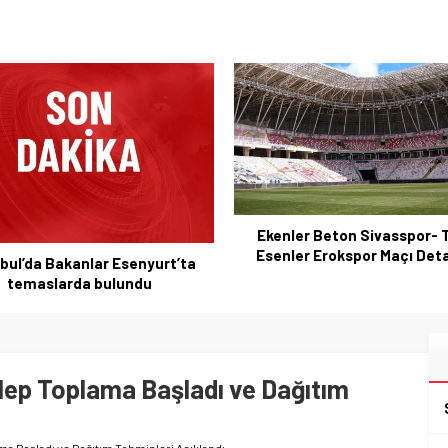
ler Beton Sivasspor- Turka
Sivas Gastronomi Festivali: 
ler Erokspor Maçı Detayları
Buluşmalarıyla yoğrulan açılış
lezzetleri
lep Toplama Başladı ve Dağıtım