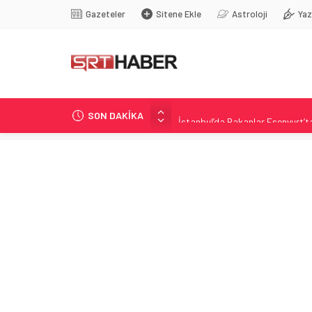
Gazeteler
Sitene Ekle
Astroloji
Yaz
SON DAKİKA
İstanbul’da Bakanlar Esenyurt’
Ekenler Beton Sivasspor- Turka 
Sivas Gastronomi Festivali: Gurbe
Gurbetçi Buluşmaları ve Gastrono
Adalet Bakanı Gürlek: Hedef Türk