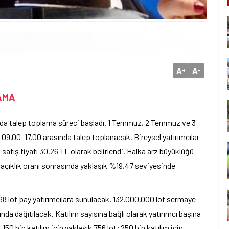
A
A
+
-
AMA
ında talep toplama süreci başladı. 1 Temmuz, 2 Temmuz ve 3
9.00–17.00 arasında talep toplanacak. Bireysel yatırımcılar
satış fiyatı 30,26 TL olarak belirlendi. Halka arz büyüklüğü
 açıklık oranı sonrasında yaklaşık %19,47 seviyesinde
8 lot pay yatırımcılara sunulacak. 132.000.000 lot sermaye
nda dağıtılacak. Katılım sayısına bağlı olarak yatırımcı başına
50 bin katılım için yaklaşık 756 lot; 250 bin katılım için