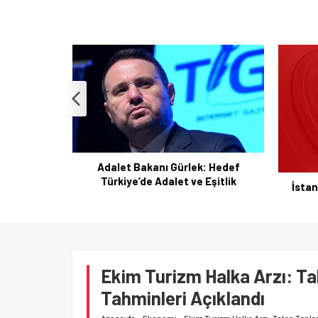
: Hedef
Eken
Eşitlik
Esen
İstanbul’da Bakanlar Esenyurt’ta
temaslarda bulundu
Ekim Turizm Halka Arzı: Ta
Tahminleri Açıklandı