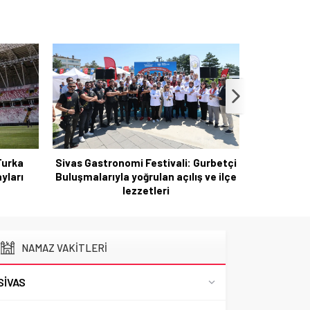
Gurbetçi
Gurbetçi Buluşmaları ve Gastronomi
 ve ilçe
Festivali ikinci gününde hareketli
Messi Aile
başladı
Mess
NAMAZ VAKİTLERİ
SIVAS