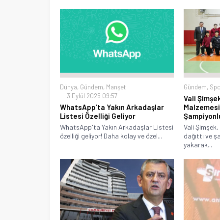
Dünya
,
Gündem
,
Manşet
Gündem
,
Spo
3 Eylül 2025 09:57
Vali Şimşe
WhatsApp’ta Yakın Arkadaşlar
Malzemesi 
Listesi Özelliği Geliyor
Şampiyonl
WhatsApp'ta Yakın Arkadaşlar Listesi
Vali Şimşek,
özelliği geliyor! Daha kolay ve özel...
dağıttı ve ş
yakarak...