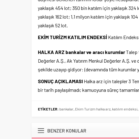
yaklaşık 454 lot; 350 bin katılım için yaklaşık 324 l
yaklaşık 162 lot; 1,1 milyon katılım için yaklaşık 104 
yaklaşık 52 lot.
EKİM TURİZM KATILIM ENDEKSİ
Katılım Endeksi’
HALKA ARZ bankalar ve aracı kurumlar
Talep 
Değerler A.Ş., Ak Yatırım Menkul Değerler A.Ş. ve 
şekilde uzayıp gidiyor: (devamında tüm kurumlar y
SONUÇ AÇIKLAMASI
Halka arz için talepler 3 
bir tarih paylaşılmadı; kamuoyuna süreç tamamland
ETİKETLER:
bankalar
,
Ekim Turizm halka arz
,
katılım endeksi
,
BENZER KONULAR