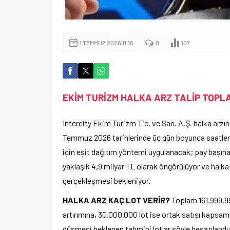
1 TEMMUZ 2026 11:10
0
107
EKİM TURİZM HALKA ARZ TALİP TOPL
Intercity Ekim Turizm Tic. ve San. A.Ş. halka arz
Temmuz 2026 tarihlerinde üç gün boyunca saatler 0
için eşit dağıtım yöntemi uygulanacak; pay başına 
yaklaşık 4,9 milyar TL olarak öngörülüyor ve halka
gerçekleşmesi bekleniyor.
HALKA ARZ KAÇ LOT VERİR?
Toplam 161.999.99
artırımına, 30.000.000 lot ise ortak satışı kapsamı
düşmesi beklenen tahmini lotlar şöyle hesaplandı: 1