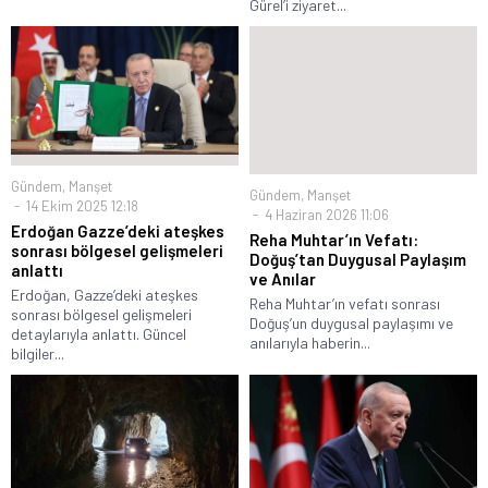
Gürel’i ziyaret...
Gündem
,
Manşet
Gündem
,
Manşet
14 Ekim 2025 12:18
4 Haziran 2026 11:06
Erdoğan Gazze’deki ateşkes
Reha Muhtar’ın Vefatı:
sonrası bölgesel gelişmeleri
Doğuş’tan Duygusal Paylaşım
anlattı
ve Anılar
Erdoğan, Gazze’deki ateşkes
Reha Muhtar’ın vefatı sonrası
sonrası bölgesel gelişmeleri
Doğuş’un duygusal paylaşımı ve
detaylarıyla anlattı. Güncel
anılarıyla haberin...
bilgiler...