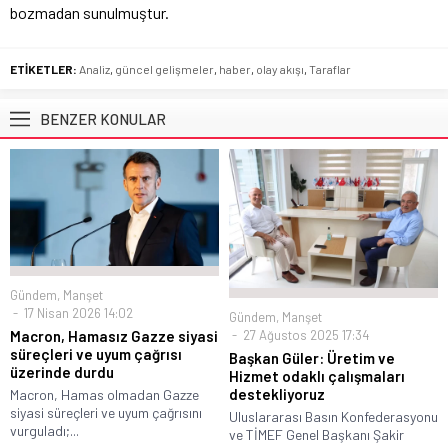
bozmadan sunulmuştur.
ETİKETLER:
Analiz
,
güncel gelişmeler
,
haber
,
olay akışı
,
Taraflar
BENZER KONULAR
Gündem
,
Manşet
17 Nisan 2026 14:02
Gündem
,
Manşet
27 Ağustos 2025 17:34
Macron, Hamasız Gazze siyasi
süreçleri ve uyum çağrısı
Başkan Güler: Üretim ve
üzerinde durdu
Hizmet odaklı çalışmaları
destekliyoruz
Macron, Hamas olmadan Gazze
siyasi süreçleri ve uyum çağrısını
Uluslararası Basın Konfederasyonu
vurguladı;...
ve TİMEF Genel Başkanı Şakir