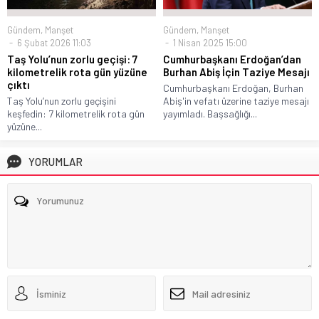
Gündem
,
Manşet
Gündem
,
Manşet
6 Şubat 2026 11:03
1 Nisan 2025 15:00
Taş Yolu’nun zorlu geçişi: 7
Cumhurbaşkanı Erdoğan’dan
kilometrelik rota gün yüzüne
Burhan Abiş İçin Taziye Mesajı
çıktı
Cumhurbaşkanı Erdoğan, Burhan
Taş Yolu’nun zorlu geçişini
Abiş'in vefatı üzerine taziye mesajı
keşfedin: 7 kilometrelik rota gün
yayımladı. Başsağlığı...
yüzüne...
YORUMLAR