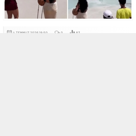
4 TEMMUZ 2026 19:50
0
83
A
A
+
-
Saona Adası’nda Olayın Görünümü
Dominik Cumhuriyeti’nin popüler Saona Adası’nda yaşanan olay,
turkuaz sular ve lüks yatların kıyısında meydana geldi. Kalabalık bir
turist grubunun bulunduğu plajda, bir kişinin kadınlara yönelik açık
şiddet eylemi kameralarca kaydedildi. O anlarda çevredeki
turistlerin şaşkınlık ve korkuyla çığlık attığı anlar dikkat çekti.
Şiddete Müdahale Anları
Görüntülerde, saldırganın etrafındaki insanların araya girerek