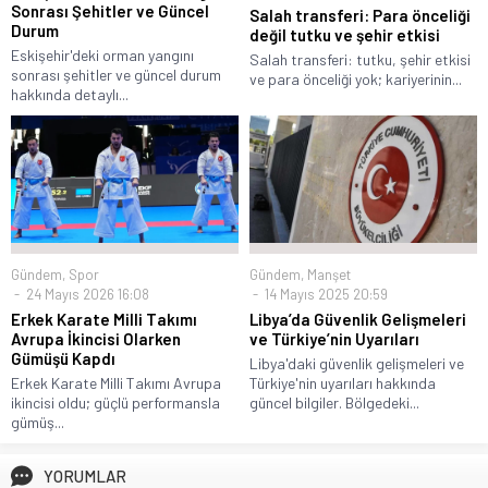
Sonrası Şehitler ve Güncel
Salah transferi: Para önceliği
Durum
değil tutku ve şehir etkisi
Eskişehir'deki orman yangını
Salah transferi: tutku, şehir etkisi
sonrası şehitler ve güncel durum
ve para önceliği yok; kariyerinin...
hakkında detaylı...
Gündem
,
Spor
Gündem
,
Manşet
24 Mayıs 2026 16:08
14 Mayıs 2025 20:59
Erkek Karate Milli Takımı
Libya’da Güvenlik Gelişmeleri
Avrupa İkincisi Olarken
ve Türkiye’nin Uyarıları
Gümüşü Kapdı
Libya'daki güvenlik gelişmeleri ve
Erkek Karate Milli Takımı Avrupa
Türkiye'nin uyarıları hakkında
ikincisi oldu; güçlü performansla
güncel bilgiler. Bölgedeki...
gümüş...
YORUMLAR