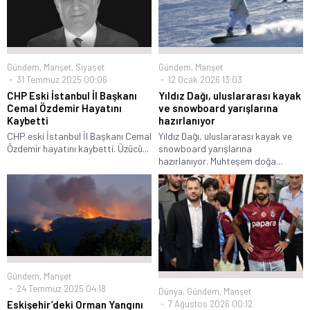
Gündem
,
Manşet
,
Siyaset
Gündem
,
Manşet
31 Temmuz 2025 00:06
12 Ocak 2026 13:03
CHP Eski İstanbul İl Başkanı
Yıldız Dağı, uluslararası kayak
Cemal Özdemir Hayatını
ve snowboard yarışlarına
Kaybetti
hazırlanıyor
CHP eski İstanbul İl Başkanı Cemal
Yıldız Dağı, uluslararası kayak ve
Özdemir hayatını kaybetti. Üzücü...
snowboard yarışlarına
hazırlanıyor. Muhteşem doğa...
Gündem
,
Manşet
24 Temmuz 2025 04:18
Dünya
,
Gündem
,
Manşet
7 Ağustos 2026 00:12
Eskişehir’deki Orman Yangını