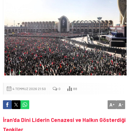
4 TEMMUZ 2026 21:50
0
88
A
A
+
-
İran’da Dini Liderin Cenazesi ve Halkın Gösterdiği
Tepkiler