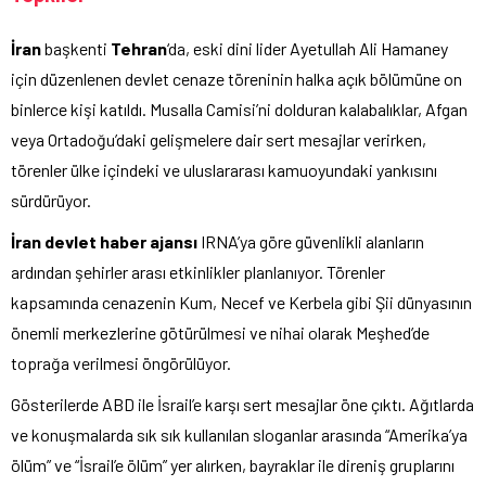
İran
başkenti
Tehran
‘da, eski dini lider Ayetullah Ali Hamaney
için düzenlenen devlet cenaze töreninin halka açık bölümüne on
binlerce kişi katıldı. Musalla Camisi’ni dolduran kalabalıklar, Afgan
veya Ortadoğu’daki gelişmelere dair sert mesajlar verirken,
törenler ülke içindeki ve uluslararası kamuoyundaki yankısını
sürdürüyor.
İran devlet haber ajansı
IRNA’ya göre güvenlikli alanların
ardından şehirler arası etkinlikler planlanıyor. Törenler
kapsamında cenazenin Kum, Necef ve Kerbela gibi Şii dünyasının
önemli merkezlerine götürülmesi ve nihai olarak Meşhed’de
toprağa verilmesi öngörülüyor.
Gösterilerde ABD ile İsrail’e karşı sert mesajlar öne çıktı. Ağıtlarda
ve konuşmalarda sık sık kullanılan sloganlar arasında “Amerika’ya
ölüm” ve “İsrail’e ölüm” yer alırken, bayraklar ile direniş gruplarını