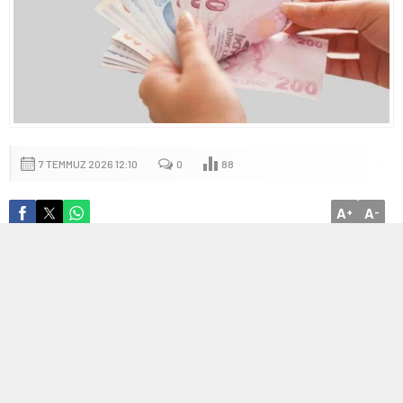
7 TEMMUZ 2026 12:10
0
88
A
A
+
-
Temmuz 2026 dul ve yetim maaşlarında
zam ve ödeme tarihleri
Türkiye İstatistik Kurumu’nun (TÜİK) Haziran ayı enflasyon
verileri sonrası dul ve yetim aylıklarına uygulanacak Temmuz
zammı netleşti. >Ocak-Haziran dönemi için hesaplanan yüzde