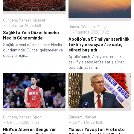
Gündem
,
Manşet
,
Siyaset
18 Haziran 2025 13:10
Dünya
,
Gündem
,
Manşet
7 Ağustos 2026 10:22
Sağlıkta Yeni Düzenlemeler
Meclis Gündeminde
Apollo’nun 5,7 milyar sterlinlik
teklifiyle easyJet’te satış
Sağlıkta yeni düzenlemeler Meclis
süreci başladı
gündeminde! Güncel gelişmeler ve
detaylar için...
Apollo’nun 5,7 milyar sterlinlik
teklifiyle easyJet’te satış süreci
başladı: yatırım...
Gündem
,
Manşet
,
Spor
Gündem
,
Manşet
5 Nisan 2025 13:03
25 Mart 2025 11:30
NBA’de Alperen Şengün’ün
Mansur Yavaş’tan Protesto