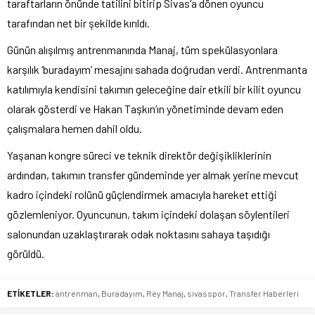
taraftarların önünde tatilini bitirip Sivas’a dönen oyuncu
tarafından net bir şekilde kırıldı.
Günün alışılmış antrenmanında Manaj, tüm spekülasyonlara
karşılık ‘buradayım’ mesajını sahada doğrudan verdi. Antrenmanta
katılımıyla kendisini takımın geleceğine dair etkili bir kilit oyuncu
olarak gösterdi ve Hakan Taşkın’ın yönetiminde devam eden
çalışmalara hemen dahil oldu.
Yaşanan kongre süreci ve teknik direktör değişikliklerinin
ardından, takımın transfer gündeminde yer almak yerine mevcut
kadro içindeki rolünü güçlendirmek amacıyla hareket ettiği
gözlemleniyor. Oyuncunun, takım içindeki dolaşan söylentileri
salonundan uzaklaştırarak odak noktasını sahaya taşıdığı
görüldü.
ETİKETLER:
antrenman
,
Buradayım
,
Rey Manaj
,
sivasspor
,
Transfer Haberleri