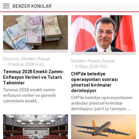
BENZER KONULAR
Ekonomi
,
Gündem
,
Manşet
Gündem
,
Manşet
,
Siyaset
11 Haziran 2026 14:42
6 Mayıs 2026 11:54
Temmuz 2026 Emekli Zammı:
CHP’de belediye
Enflasyon Verileri ve Tutarlı
operasyonları sonrası
Tahminler
yönetsel kırılmalar
Temmuz 2026 emekli zammı:
derinleşiyor
enflasyon verileri ve güvenilir
CHP’de belediye operasyonlarının
tahminlerle emekli...
ardından yönetsel kırılmalar
derinleşiyor; parti içi tansiyon,...