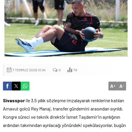
7 TEMMUZ 2026 13:04
0
79
A
A
+
-
Sivasspor
ile 3,5 yıllık sözleşme imzalayarak renklerine katılan
Arnavut golcü Rey Manaj, transfer gündemini arasından sıyrıldı.
Kongre süreci ve teknik direktör İsmet Taşdemir’in ayrılığının
ardından takımından ayrılacağı yönündeki spekülasyonlar, bugün