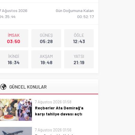
7 Ağustos 2026
Gün Doğumuna Kalan
04:35:45
00:52:16
İMSAK
GÜNEŞ
ÖĞLE
03:50
05:28
12:43
İKİNDİ
AKŞAM
YATSI
16:34
19:48
21:19
GÜNCEL KONULAR
7 Ağustos 2026 01:58
Reçberler Ata Demirağ’a
karşı tahliye davası açtı
Reçberler, Ata Demirağ’a karşı
tahliye davası açtı: davanın
7 Ağustos 2026 01:56
amacı, süreç ve olası etkileriyle