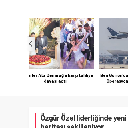
arşı tahliye
Ben Gurion’da Yakıt Tankerlere Geçici
Tahliye 
Operasyonla Yoğunluk Kontrolü
Reçbe
Özgür Özel liderliğinde yeni
haritası şekilleniyor