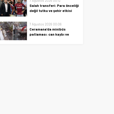
7 Ağustos 2026 00:12
olayın perde arkası, güvenlik
Salah transferi: Para önceliği
incelemeleri ve halkın tepkileri
değil tutku ve şehir etkisi
özetleniyor.
Salah transferi: tutku, şehir
etkisi ve para önceliği yok;
7 Ağustos 2026 00:06
kariyerinin odak noktası,
Ceramana’da minibüs
sahada yükselişin ardındaki
patlaması: can kaybı ve
dinamikler
yaralılar var
Ceramana’da minibüs
patlaması: can kaybı ve
yaralılar var. Son gelişmeler,
güvenlik önlemleri ve olay yerine
ilişkin en güncel bilgiler.