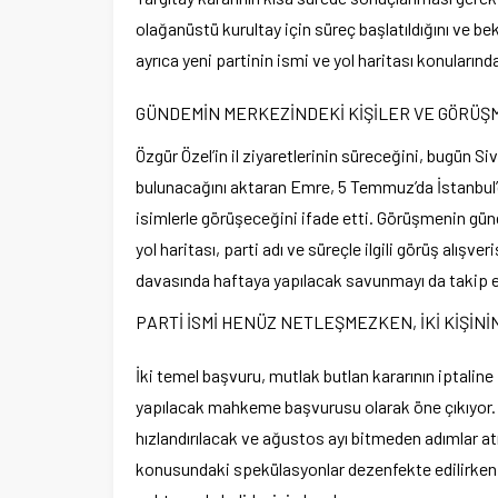
olağanüstü kurultay için süreç başlatıldığını ve be
ayrıca yeni partinin ismi ve yol haritası konularında
GÜNDEMİN MERKEZİNDEKİ KİŞİLER VE GÖRÜŞ
Özgür Özel’in il ziyaretlerinin süreceğini, bugün 
bulunacağını aktaran Emre, 5 Temmuz’da İstanbul’
isimlerle görüşeceğini ifade etti. Görüşmenin gün
yol haritası, parti adı ve süreçle ilgili görüş alışv
davasında haftaya yapılacak savunmayı da takip e
PARTİ İSMİ HENÜZ NETLEŞMEZKEN, İKİ KİŞİNİN
İki temel başvuru, mutlak butlan kararının iptaline
yapılacak mahkeme başvurusu olarak öne çıkıyor. B
hızlandırılacak ve ağustos ayı bitmeden adımlar atı
konusundaki spekülasyonlar dezenfekte edilirken