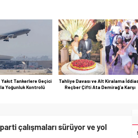
Davası ve Alt Kiralama İddiası:
Nadir Kanserle Mücadele: 
r Çifti Ata Demirağ’a Karşı
Towle Hayatını Kaybett
 parti çalışmaları sürüyor ve yol