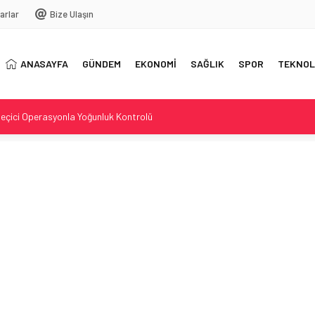
arlar
Bize Ulaşın
ANASAYFA
GÜNDEM
EKONOMİ
SAĞLIK
SPOR
TEKNOL
Geçici Operasyonla Yoğunluk Kontrolü
ddiası: Reçber Çifti Ata Demirağ’a Karşı
y Towle Hayatını Kaybetti
e Beyin Tümörüyle Mücadele
hliye davası açtı