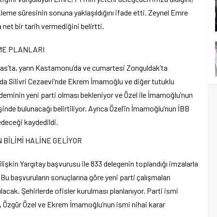
kleme süresinin sonuna yaklaşıldığını ifade etti. Zeynel Emre
 net bir tarih vermediğini belirtti.
ME PLANLARI
Sivas’ta, yarın Kastamonu’da ve cumartesi Zonguldak’ta
da Silivri Cezaevi’nde Ekrem İmamoğlu ve diğer tutuklu
deminin yeni parti olması bekleniyor ve Özel ile İmamoğlu’nun
erişinde bulunacağı belirtiliyor. Ayrıca Özel’in İmamoğlu’nun İBB
deceği kaydedildi.
 BİLİMİ HALİNE GELİYOR
 ilişkin Yargıtay başvurusu ile 833 delegenin toplandığı imzalarla
u başvuruların sonuçlarına göre yeni parti çalışmaları
lacak. Şehirlerde ofisler kurulması planlanıyor. Parti ismi
, Özgür Özel ve Ekrem İmamoğlu’nun ismi nihai karar