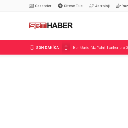
Gazeteler
Sitene Ekle
Astroloji
Yaz
SON DAKİKA
Ben Gurion’da Yakıt Tankerlere 
Tahliye Davası ve Alt Kiralama İ
Nadir Kanserle Mücadele: Sydne
Antalya’da Kris Bennett: 4. Evr
Reçberler Ata Demirağ’a karşı ta