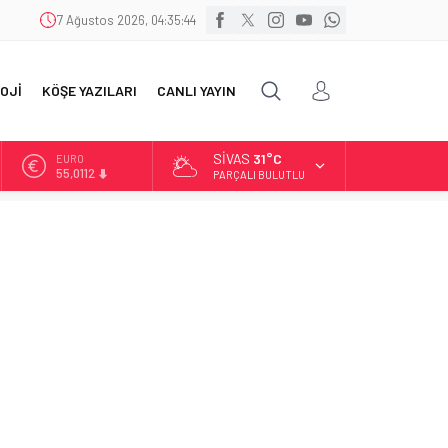
7 Ağustos 2026, 04:35:45
OJİ
KÖŞE YAZILARI
CANLI YAYIN
SIVAS
31°C
ALTIN
6.519,97
PARÇALI BULUTLU
BİST
13.798,82
DOLAR
47,7025
EURO
55,0112