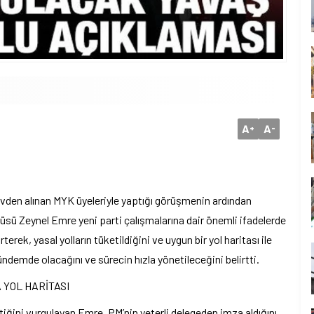
A
A
+
-
den alınan MYK üyeleriyle yaptığı görüşmenin ardından
üsü Zeynel Emre yeni parti çalışmalarına dair önemli ifadelerde
erek, yasal yolların tüketildiğini ve uygun bir yol haritası ile
gündemde olacağını ve sürecin hızla yönetileceğini belirtti.
 YOL HARİTASI
iğini vurgulayan Emre, PM’nin yeterli delegeden imza aldığını,