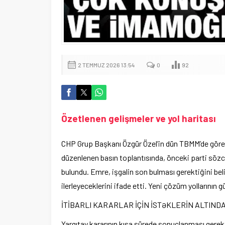
2 TEMMUZ 2026 13:54
0
92
Özetlenen gelişmeler ve yol haritası
CHP Grup Başkanı Özgür Özel’in dün TBMM’de görev
düzenlenen basın toplantısında, önceki parti sözc
bulundu. Emre, işgalin son bulması gerektiğini belirt
ilerleyeceklerini ifade etti. Yeni çözüm yollarının 
İTİBARLI KARARLAR İÇİN İSTƏKLERİN ALTINDA
Yargıtay kararının kısa sürede sonuçlanması gerekt