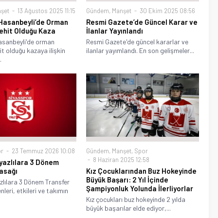
Gündem
,
Manşet
30 Ekim 2025 08:56
şet
13 Ağustos 2025 11:15
Resmi Gazete’de Güncel Karar ve
Hasanbeyli’de Orman
İlanlar Yayınlandı
Şehit Olduğu Kaza
Resmi Gazete'de güncel kararlar ve
sanbeyli'de orman
ilanlar yayımlandı. En son gelişmeler...
it olduğu kazaya ilişkin
.
r
23 Temmuz 2026 10:08
Gündem
,
Manşet
,
Spor
8 Haziran 2025 12:58
yazlılara 3 Dönem
asağı
Kız Çocuklarından Buz Hokeyinde
Büyük Başarı: 2 Yıl İçinde
zlılara 3 Dönem Transfer
Şampiyonluk Yolunda İlerliyorlar
leri, etkileri ve takımın
Kız çocukları buz hokeyinde 2 yılda
büyük başarılar elde ediyor,...