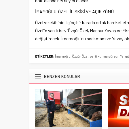
noktasında belirleyici olacak.
İMAMOĞLU-ÖZEL İLİŞKİSİ VE AÇIK YÖNÜ
Özel ve ekibinin ilginç bir kararla ortak hareket et
Özel’in yanıtı ise, “Özgür Özel, Mansur Yavaş ve E
değiştirecek. İmamoğlu’nu bırakmam ve Yavaş olm
ETİKETLER:
İmamoğlu
,
Özgür Özel
,
parti kurma süreci
,
Yargıt
BENZER KONULAR