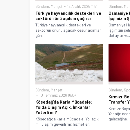
Gündem
,
Manşet
12 Aralık 2025 11:51
Gündem
,
Man
Türkiye hayvancılık destekleri ve
Osmaniye 
sektörün önü açılsın çağrısı
İşçimizin 
Türkiye hayvancılık destekleri ve
Osmaniye Ha
sektörün önünü açacak cesur adımlar
işçimizin şeh
gün...
detaylar ve..
Gündem
,
Spo
Gündem
,
Manşet
10 Temmuz 2026 16:04
Kırmızı-Be
Transfer Y
Kösedağ’da Karla Mücadele:
Yolda Ulaşım Açık, İmkanlar
Kırmızı-Beya
Yeterli mi?
Yasağı: neden
geleceğine...
Kösedağ’da karla mücadele: Yol açık
mı, ulaşım güvenli mi; hizmetler...