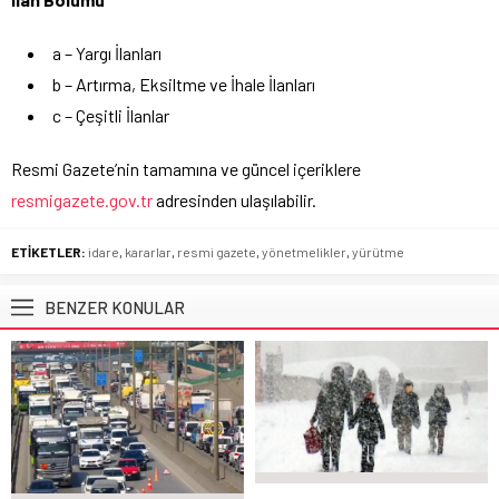
a – Yargı İlanları
b – Artırma, Eksiltme ve İhale İlanları
c – Çeşitli İlanlar
Resmi Gazete’nin tamamına ve güncel içeriklere
resmigazete.gov.tr
adresinden ulaşılabilir.
ETİKETLER:
idare
,
kararlar
,
resmi gazete
,
yönetmelikler
,
yürütme
BENZER KONULAR