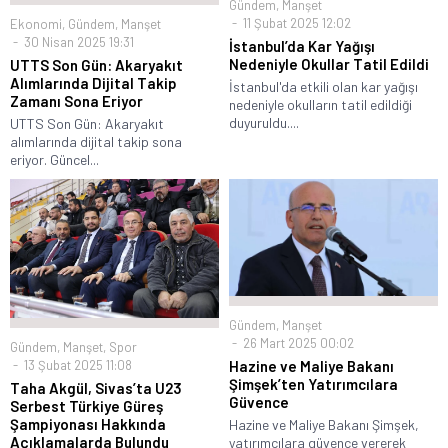
Gündem
,
Manşet
11 Şubat 2025 12:02
Ekonomi
,
Gündem
,
Manşet
30 Nisan 2025 19:31
İstanbul’da Kar Yağışı
Nedeniyle Okullar Tatil Edildi
UTTS Son Gün: Akaryakıt
Alımlarında Dijital Takip
İstanbul'da etkili olan kar yağışı
Zamanı Sona Eriyor
nedeniyle okulların tatil edildiği
duyuruldu....
UTTS Son Gün: Akaryakıt
alımlarında dijital takip sona
eriyor. Güncel...
Gündem
,
Manşet
26 Mart 2025 00:02
Gündem
,
Manşet
,
Spor
13 Şubat 2025 11:08
Hazine ve Maliye Bakanı
Şimşek’ten Yatırımcılara
Taha Akgül, Sivas’ta U23
Güvence
Serbest Türkiye Güreş
Şampiyonası Hakkında
Hazine ve Maliye Bakanı Şimşek,
Açıklamalarda Bulundu
yatırımcılara güvence vererek