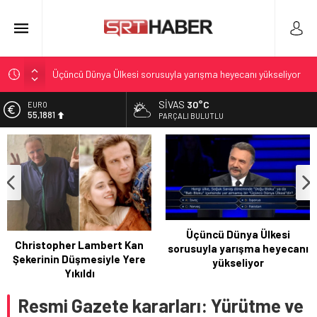
Üçüncü Dünya Ülkesi sorusuyla yarışma heyecanı yükseliyor
Kadınların Halay Buluşmasıyla Sivas’ta Büyük Coşku
SIVAS
30°C
ALTIN
6.660,55
Akar: Şehit aileleri ve gazilerinin durumu siyasete alet
PARÇALI BULUTLU
edilmemeli
BİST
13.779,39
Drake, Lin Lamar ile Canlı Yayında Şaşkınlık Yarattı
Christopher Lambert Kan Şekerinin Düşmesiyle Yere Yıkıldı
DOLAR
47,7111
EURO
55,1881
Kadınların Halay
Üçüncü Dünya Ülkesi
Buluşmasıyla Sivas’ta Büyük
sorusuyla yarışma heyecanı
Coşku
yükseliyor
Resmi Gazete kararları: Yürütme ve