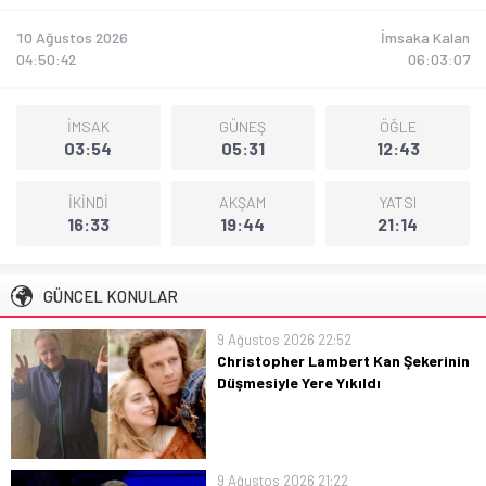
10 Ağustos 2026
İmsaka Kalan
04:50:43
06:03:06
İMSAK
GÜNEŞ
ÖĞLE
03:54
05:31
12:43
İKİNDİ
AKŞAM
YATSI
16:33
19:44
21:14
GÜNCEL KONULAR
9 Ağustos 2026 22:52
Christopher Lambert Kan Şekerinin
Düşmesiyle Yere Yıkıldı
Christopher Lambert’in kan şekeri
düşerken yere yıkıldığı olayın ayrıntılı ve
haber değeri yüksek özeti.
9 Ağustos 2026 21:22