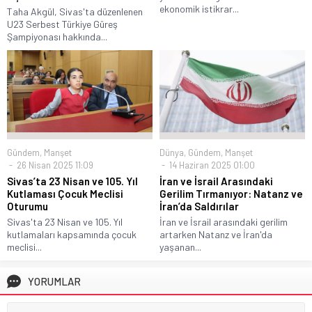
ekonomik istikrar...
Taha Akgül, Sivas'ta düzenlenen
U23 Serbest Türkiye Güreş
Şampiyonası hakkında...
Gündem
,
Manşet
Dünya
,
Gündem
,
Manşet
26 Nisan 2025 11:09
14 Haziran 2025 01:00
Sivas’ta 23 Nisan ve 105. Yıl
İran ve İsrail Arasındaki
Kutlaması Çocuk Meclisi
Gerilim Tırmanıyor: Natanz ve
Oturumu
İran’da Saldırılar
Sivas'ta 23 Nisan ve 105. Yıl
İran ve İsrail arasındaki gerilim
kutlamaları kapsamında çocuk
artarken Natanz ve İran'da
meclisi...
yaşanan...
YORUMLAR