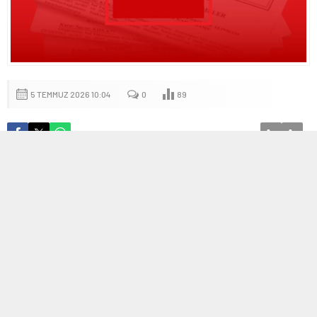
5 TEMMUZ 2026 10:04
0
89
A
A
+
-
Resmi Gazete’de Yayımlanan Güncel Kararlar
Resmi Gazete, Türkiye Cumhuriyeti’nin yasama, yürütme ve yargı
organları tarafından alınan kararları kamuoyuna duyuruyor. Günlük
olarak yayımlanan bu sayıda yer alan kararlar şu şekildedir.
Yürütme ve İdare Bölümü
— Aydın Adnan Menderes Üniversitesi Tarımsal