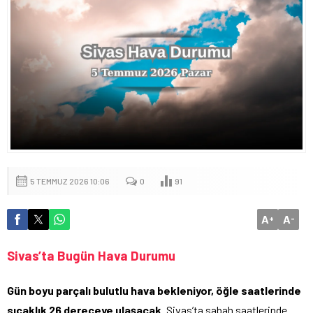
5 TEMMUZ 2026 10:06
0
91
A
A
+
-
Sivas’ta Bugün Hava Durumu
Gün boyu parçalı bulutlu hava bekleniyor, öğle saatlerinde
sıcaklık 26 dereceye ulaşacak.
Sivas’ta sabah saatlerinde