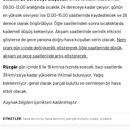
09.00-12.00 aralığında sıcaklık 24 dereceye kadar çıkıyor; günün
en yüksek seviyesi ise 12.00-15.00 saatlerinde kaydedilecek ve 26
derece olarak öngörülüyor. Öğle saatlerinden sonra sıcaklıklarda
kademeli düşüş bekleniyor. Akşam saatlerinde serinlik etkisini
gösterse de gece yarısına doğru hava koşulları serin olacak.
Nem
oranı gün içinde değişkenlik göstererek öğle saatlerinde düşük,
akşam ve gece saatlerinde artış gösterecek.
Rüzgâr
gün içinde 6 ile 19 km/sa hızında esecek, bazı saatlerde
39 km/sa’ya kadar yükselme ihtimali bulunuyor. Yağış
beklenmiyor; genel olarak parçalı bulutlu ve serinleyen bir hava
etkili olacak.
Kaynak bilgileri içerikten kaldırılmıştır.
ETİKETLER:
hava durumu
,
hava tahmini
,
parçalı bulutlu
,
sivas
,
sıcaklık