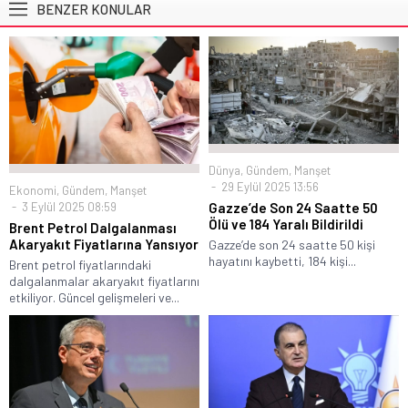
BENZER KONULAR
Dünya
,
Gündem
,
Manşet
29 Eylül 2025 13:56
Ekonomi
,
Gündem
,
Manşet
3 Eylül 2025 08:59
Gazze’de Son 24 Saatte 50
Ölü ve 184 Yaralı Bildirildi
Brent Petrol Dalgalanması
Akaryakıt Fiyatlarına Yansıyor
Gazze’de son 24 saatte 50 kişi
hayatını kaybetti, 184 kişi...
Brent petrol fiyatlarındaki
dalgalanmalar akaryakıt fiyatlarını
etkiliyor. Güncel gelişmeleri ve...