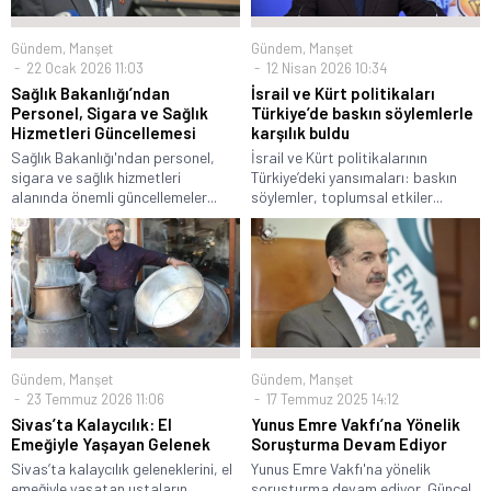
Gündem
,
Manşet
Gündem
,
Manşet
22 Ocak 2026 11:03
12 Nisan 2026 10:34
Sağlık Bakanlığı’ndan
İsrail ve Kürt politikaları
Personel, Sigara ve Sağlık
Türkiye’de baskın söylemlerle
Hizmetleri Güncellemesi
karşılık buldu
Sağlık Bakanlığı'ndan personel,
İsrail ve Kürt politikalarının
sigara ve sağlık hizmetleri
Türkiye’deki yansımaları: baskın
alanında önemli güncellemeler...
söylemler, toplumsal etkiler...
Gündem
,
Manşet
Gündem
,
Manşet
23 Temmuz 2026 11:06
17 Temmuz 2025 14:12
Sivas’ta Kalaycılık: El
Yunus Emre Vakfı’na Yönelik
Emeğiyle Yaşayan Gelenek
Soruşturma Devam Ediyor
Sivas’ta kalaycılık geleneklerini, el
Yunus Emre Vakfı'na yönelik
emeğiyle yaşatan ustaların
soruşturma devam ediyor. Güncel