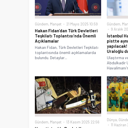
Gündem
,
Manşet
21 Mayıs 2025 10:59
Gündem
,
Man
9 Aralık 20
Hakan Fidan’dan Türk Devletleri
Teşkilatı Toplantısı’nda Önemli
İstanbul H
Açıklamalar
pistte aynı
yapılacak!
Hakan Fidan, Türk Devletleri Teşkilatı
Uraloğlu d
toplantısında önemli açıklamalarda
bulundu. Detaylar...
Ulaştırma ve
Abdulkadir U
Havalimanı'n
Dünya
,
Günd
Gündem
,
Manşet
13 Kasım 2025 22:56
11 Haziran