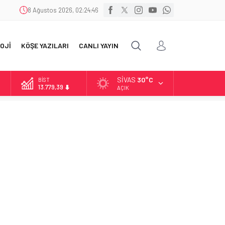
8 Ağustos 2026, 02:24:48
OJİ
KÖŞE YAZILARI
CANLI YAYIN
SIVAS
30°C
DOLAR
47,7111
AÇIK
EURO
55,1881
ALTIN
6.660,55
BİST
13.779,39