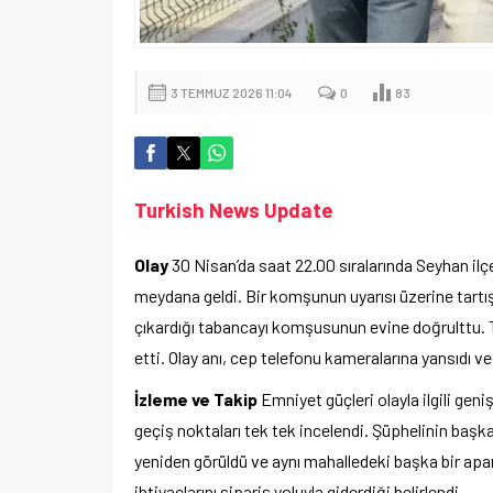
3 TEMMUZ 2026 11:04
0
83
Turkish News Update
Olay
30 Nisan’da saat 22.00 sıralarında Seyhan il
meydana geldi. Bir komşunun uyarısı üzerine tartı
çıkardığı tabancayı komşusunun evine doğrulttu. 
etti. Olay anı, cep telefonu kameralarına yansıdı ve
İzleme ve Takip
Emniyet güçleri olayla ilgili geni
geçiş noktaları tek tek incelendi. Şüphelinin başka
yeniden görüldü ve aynı mahalledeki başka bir apar
ihtiyaçlarını sipariş yoluyla giderdiği belirlendi.