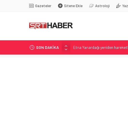
Gazeteler
Sitene Ekle
Astroloji
Yaz
SON DAKİKA
Etna Yanardağı yeniden hareketli:
Infantino’ya ilişkin eski UEFA d
Infantino’nun Geçmişi ve FIFA Kri
Eskien Doğrultusunda Sivasspor
Dunedin Meclis toplantısında b