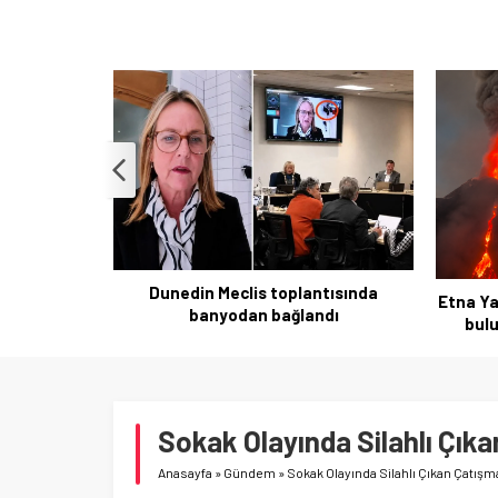
tısında
İzm
Etna Yanardağı yeniden hareketli: Kül
dı
bulutları ve uçuşlar etkileniyor
Sokak Olayında Silahlı Çık
Anasayfa
»
Gündem
»
Sokak Olayında Silahlı Çıkan Çatışm