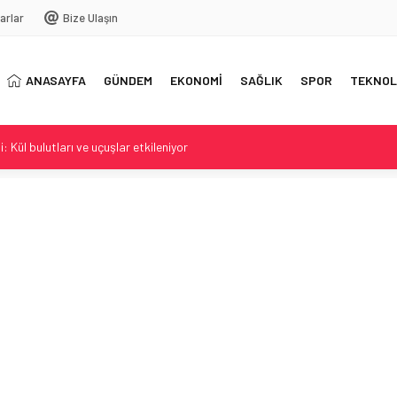
arlar
Bize Ulaşın
ANASAYFA
GÜNDEM
EKONOMİ
SAĞLIK
SPOR
TEKNOL
 Kül bulutları ve uçuşlar etkileniyor
önemi iddiaları yeniden gündemde
zi: Yeni İddialar
 Yeni Sezona Hazırlıkta
anyodan bağlandı