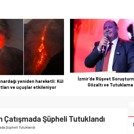
Sivasspor Esenler Eroks
hazırlıkları tamamland
ir’de Rüşvet Soruşturmada
Gözaltı ve Tutuklama
an Çatışmada Şüpheli Tutuklandı
ada Şüpheli Tutuklandı