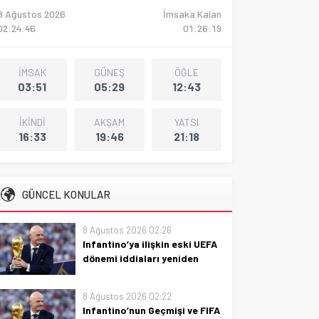
8 Ağustos 2026
İmsaka Kalan
02:24:48
01:26:18
İMSAK
GÜNEŞ
ÖĞLE
03:51
05:29
12:43
İKİNDİ
AKŞAM
YATSI
16:33
19:46
21:18
GÜNCEL KONULAR
8 Ağustos 2026 02:26
Infantino’ya ilişkin eski UEFA
dönemi iddiaları yeniden
gündemde
Eski UEFA dönemi iddiaları
8 Ağustos 2026 02:22
yeniden gündemde: Infantino’ya
Infantino’nun Geçmişi ve FIFA
yönelik yeni gelişmeler, süreçler