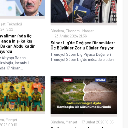
şet
,
Teknoloji
24 19:22
Gündem
,
Ekonomi
,
Manşet
avalimanı’nda üç
23 Aralık 2024 21:36
 anda iniş-kalkış
Süper Lig’de Değişen Dinamikler:
 Bakan Abdulkadir
Üç Büyükler Zorlu Günler Yaşıyor
uyurdu
Trendyol Süper Lig Piyasa Değerleri
 Altyapı Bakanı
Trendyol Süper Lig‘de mücadele eden...
raloğlu, İstanbul
da 17 Nisan...
em
,
Manşet
Gündem
,
Manşet
17 Şubat 2026 10:05
 2026 00:10