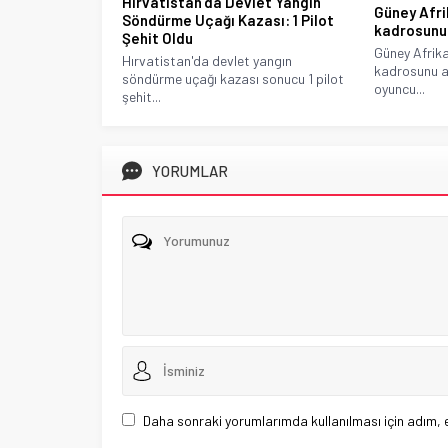
Hırvatistan’da Devlet Yangın
Güney Afri
Söndürme Uçağı Kazası: 1 Pilot
kadrosunu 
Şehit Oldu
Güney Afrik
Hırvatistan'da devlet yangın
kadrosunu açı
söndürme uçağı kazası sonucu 1 pilot
oyuncu...
şehit...
YORUMLAR
Daha sonraki yorumlarımda kullanılması için adım, 