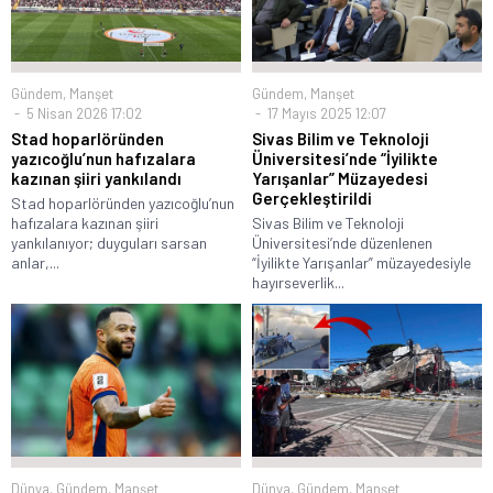
Gündem
,
Manşet
Gündem
,
Manşet
5 Nisan 2026 17:02
17 Mayıs 2025 12:07
Stad hoparlöründen
Sivas Bilim ve Teknoloji
yazıcoğlu’nun hafızalara
Üniversitesi’nde “İyilikte
kazınan şiiri yankılandı
Yarışanlar” Müzayedesi
Gerçekleştirildi
Stad hoparlöründen yazıcoğlu’nun
hafızalara kazınan şiiri
Sivas Bilim ve Teknoloji
yankılanıyor; duyguları sarsan
Üniversitesi’nde düzenlenen
anlar,...
“İyilikte Yarışanlar” müzayedesiyle
hayırseverlik...
Dünya
,
Gündem
,
Manşet
Dünya
,
Gündem
,
Manşet