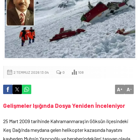
2 TEMMUZ 2026 13:04
0
108
A
A
+
-
Gelişmeler Işığında Dosya Yeniden İnceleniyor
25 Mart 2009 tarihinde Kahramanmaraş’ın Göksün ilçesindeki
Keş Dağı’nda meydana gelen helikopter kazasında hayatını
kaybeden Muhsin Yazıcıoğlu ve beraberindekileri taşıyan olayla