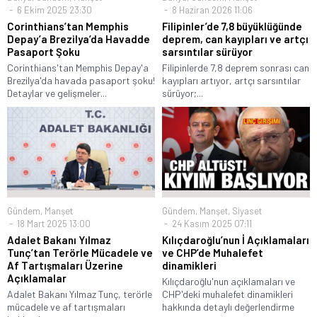
6 Ekim 2025 23:30
8 Haziran 2026 11:06
Corinthians’tan Memphis
Filipinler’de 7,8 büyüklüğünde
Depay’a Brezilya’da Havadde
deprem, can kayıpları ve artçı
Pasaport Şoku
sarsıntılar sürüyor
Corinthians'tan Memphis Depay'a
Filipinlerde 7,8 deprem sonrası can
Brezilya'da havada pasaport şoku!
kayıpları artıyor, artçı sarsıntılar
Detaylar ve gelişmeler...
sürüyor;...
Gündem
,
Manşet
Gündem
,
Manşet
,
Siyaset
18 Mart 2025 13:00
24 Kasım 2025 07:11
Adalet Bakanı Yılmaz
Kılıçdaroğlu’nun İ Açıklamaları
Tunç’tan Terörle Mücadele ve
ve CHP’de Muhalefet
Af Tartışmaları Üzerine
dinamikleri
Açıklamalar
Kılıçdaroğlu'nun açıklamaları ve
Adalet Bakanı Yılmaz Tunç, terörle
CHP'deki muhalefet dinamikleri
mücadele ve af tartışmaları
hakkında detaylı değerlendirme