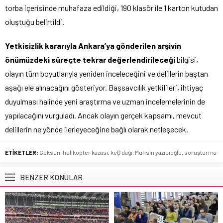
torba içerisinde muhafaza edildiği, 190 klasör ile 1 karton kutudan
oluştuğu belirtildi.
Yetkisizlik kararıyla Ankara’ya gönderilen arşivin
önümüzdeki süreçte tekrar değerlendirileceği
bilgisi,
olayın tüm boyutlarıyla yeniden inceleceğini ve delillerin baştan
aşağı ele alınacağını gösteriyor. Başsavcılık yetkilileri, ihtiyaç
duyulması halinde yeni araştırma ve uzman incelemelerinin de
yapılacağını vurguladı. Ancak olayın gerçek kapsamı, mevcut
delillerin ne yönde ilerleyeceğine bağlı olarak netleşecek.
ETİKETLER:
Göksun
,
helikopter kazası
,
keĢ dağı
,
Muhsin yazıcıoğlu
,
soruşturma
BENZER KONULAR