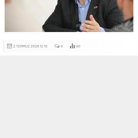
2 TEMMUZ 2026 12:10
0
80
A
A
+
-
İzmir’in Bergama ilçesinde kermes öncesi meydana gelen
gelişme, belediye bünyesinde çalışan personeli sarsan bir
tartışmayı gündeme taşıdı. Belediye Başkanı Tanju Çelik’in birim
müdürlerine yönlendirdiği mesajlar, 90. Bergama kermesinin
açılışına tüm personelin katılımını zorunlu kılarken, korteje
katılamayanların isimlerinin istenmesi yönünde ifadeler
içeriyordu.
“90. Bergama kermesimizin açılışına tüm