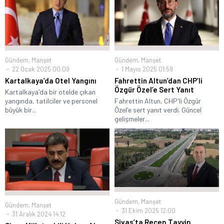
Gündem
,
Manşet
Gündem
,
Manşet
22 Ocak 2025 00:09
1 Mayıs 2025 01:59
Kartalkaya’da Otel Yangını
Fahrettin Altun’dan CHP’li
Özgür Özel’e Sert Yanıt
Kartalkaya'da bir otelde çıkan
yangında, tatilciler ve personel
Fahrettin Altun, CHP'li Özgür
büyük bir...
Özel'e sert yanıt verdi. Güncel
gelişmeler...
Gündem
,
Manşet
Gündem
,
Manşet
31 Ekim 2025 12:00
31 Aralık 2024 14:12
Sivas’ta Recep Tayyip