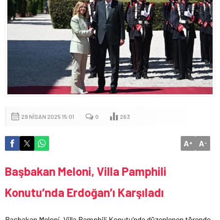
29 NISAN 2025 15:01
0
263
A
A
+
-
Başbakan Meloni, Villa Pamphili
Konutu’nda Erdoğan’ı Karşıladı
Başbakan Meloni, Villa Pamphili Konutu’nda düzenlenen törende,