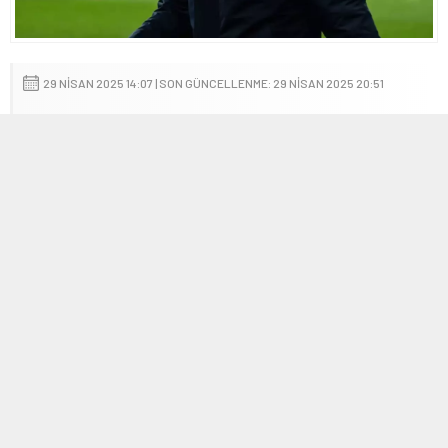
29 NISAN 2025 14:07 | SON GÜNCELLENME: 29 NISAN 2025 20:51
0
254
A
A
+
-
İspanyol devi
Real Madrid
, gelecek sezon için teknik direktörlük
konusunda önemli bir adım attı. Kulüple yakın zamanda anlaşma
sağlayan Xabi Alonso, takımın yeni teknik direktörü olacak.
Mevcut sezonun sonucuna göre karar verilecek olan bu
transferde, Carlo Ancelotti’nin ligde başarı sağlayamaması
durumunda Alonso’nun göreve başlayacağı öğrenildi.
Alonso’nun, Mart ayından itibaren Leverkusen’in yeni sözleşme
tekliflerini geri çevirmesi ve Real Madrid ile anlaşmaya varması