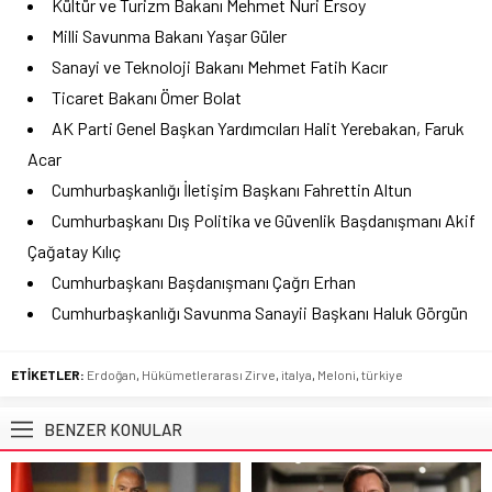
Kültür ve Turizm Bakanı Mehmet Nuri Ersoy
Milli Savunma Bakanı Yaşar Güler
Sanayi ve Teknoloji Bakanı Mehmet Fatih Kacır
Ticaret Bakanı Ömer Bolat
AK Parti Genel Başkan Yardımcıları Halit Yerebakan, Faruk
Acar
Cumhurbaşkanlığı İletişim Başkanı Fahrettin Altun
Cumhurbaşkanı Dış Politika ve Güvenlik Başdanışmanı Akif
Çağatay Kılıç
Cumhurbaşkanı Başdanışmanı Çağrı Erhan
Cumhurbaşkanlığı Savunma Sanayii Başkanı Haluk Görgün
ETİKETLER:
Erdoğan
,
Hükümetlerarası Zirve
,
italya
,
Meloni
,
türkiye
BENZER KONULAR