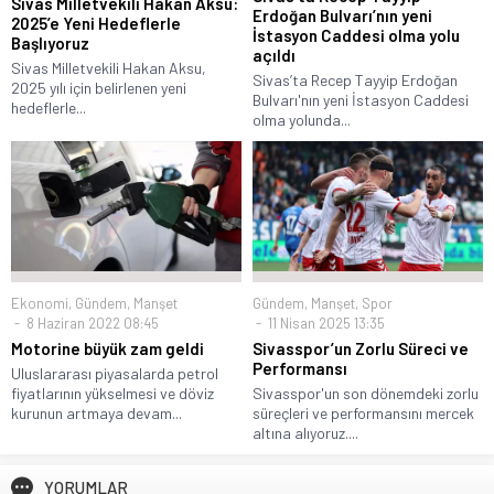
Sivas Milletvekili Hakan Aksu:
Erdoğan Bulvarı’nın yeni
2025’e Yeni Hedeflerle
İstasyon Caddesi olma yolu
Başlıyoruz
açıldı
Sivas Milletvekili Hakan Aksu,
Sivas’ta Recep Tayyip Erdoğan
2025 yılı için belirlenen yeni
Bulvarı'nın yeni İstasyon Caddesi
hedeflerle...
olma yolunda...
Ekonomi
,
Gündem
,
Manşet
Gündem
,
Manşet
,
Spor
8 Haziran 2022 08:45
11 Nisan 2025 13:35
Motorine büyük zam geldi
Sivasspor’un Zorlu Süreci ve
Performansı
Uluslararası piyasalarda petrol
fiyatlarının yükselmesi ve döviz
Sivasspor'un son dönemdeki zorlu
kurunun artmaya devam...
süreçleri ve performansını mercek
altına alıyoruz....
YORUMLAR