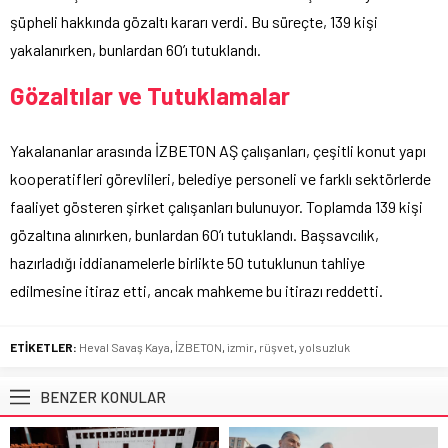
şüpheli hakkında gözaltı kararı verdi. Bu süreçte, 139 kişi
yakalanırken, bunlardan 60’ı tutuklandı.
Gözaltılar ve Tutuklamalar
Yakalananlar arasında İZBETON AŞ çalışanları, çeşitli konut yapı
kooperatifleri görevlileri, belediye personeli ve farklı sektörlerde
faaliyet gösteren şirket çalışanları bulunuyor. Toplamda 139 kişi
gözaltına alınırken, bunlardan 60’ı tutuklandı. Başsavcılık,
hazırladığı iddianamelerle birlikte 50 tutuklunun tahliye
edilmesine itiraz etti, ancak mahkeme bu itirazı reddetti.
ETİKETLER:
Heval Savaş Kaya
,
İZBETON
,
izmir
,
rüşvet
,
yolsuzluk
BENZER KONULAR