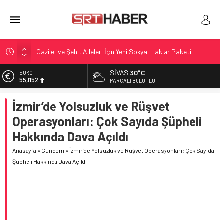
Gaziler ve Şehit Aileleri İçin Yeni Sosyal Haklar Paketi
Millî Dayanışma ve Toplumsal Bütünleşme İçin Kanun Teklifi
SIVAS
30°C
ALTIN
Mecliste
6.529,72
PARÇALI BULUTLU
Erdoğan’a suikast girişimi iddiası ve soruşturma talebi
BİST
İzmir’de Yolsuzluk ve Rüşvet
13.703,13
Jetstar’ın bagaj politikasında devrim niteliğinde güncelleme
Operasyonları: Çok Sayıda Şüpheli
Florida’da çıplak yemek deneyimi akım mı, rekabette fark mı
DOLAR
47,5844
arıyorlar
Hakkında Dava Açıldı
EURO
Anasayfa
»
Gündem
»
İzmir’de Yolsuzluk ve Rüşvet Operasyonları: Çok Sayıda
55,1152
Şüpheli Hakkında Dava Açıldı