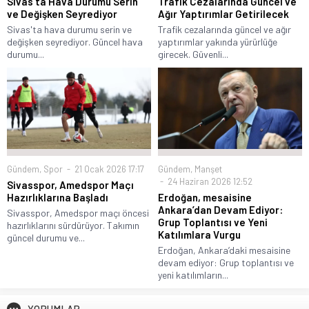
Sivas’ta Hava Durumu Serin
Trafik Cezalarında Güncel ve
ve Değişken Seyrediyor
Ağır Yaptırımlar Getirilecek
Sivas'ta hava durumu serin ve
Trafik cezalarında güncel ve ağır
değişken seyrediyor. Güncel hava
yaptırımlar yakında yürürlüğe
durumu...
girecek. Güvenli...
Gündem
,
Spor
21 Ocak 2026 17:17
Gündem
,
Manşet
24 Haziran 2026 12:52
Sivasspor, Amedspor Maçı
Hazırlıklarına Başladı
Erdoğan, mesaisine
Ankara’dan Devam Ediyor:
Sivasspor, Amedspor maçı öncesi
Grup Toplantısı ve Yeni
hazırlıklarını sürdürüyor. Takımın
Katılımlara Vurgu
güncel durumu ve...
Erdoğan, Ankara’daki mesaisine
devam ediyor: Grup toplantısı ve
yeni katılımların...
YORUMLAR