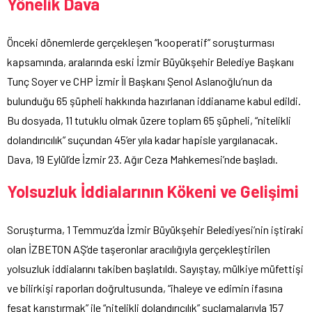
Yönelik Dava
Önceki dönemlerde gerçekleşen “kooperatif” soruşturması
kapsamında, aralarında eski İzmir Büyükşehir Belediye Başkanı
Tunç Soyer ve CHP İzmir İl Başkanı Şenol Aslanoğlu’nun da
bulunduğu 65 şüpheli hakkında hazırlanan iddianame kabul edildi.
Bu dosyada, 11 tutuklu olmak üzere toplam 65 şüpheli, “nitelikli
dolandırıcılık” suçundan 45’er yıla kadar hapisle yargılanacak.
Dava, 19 Eylül’de İzmir 23. Ağır Ceza Mahkemesi’nde başladı.
Yolsuzluk İddialarının Kökeni ve Gelişimi
Soruşturma, 1 Temmuz’da İzmir Büyükşehir Belediyesi’nin iştiraki
olan İZBETON AŞ’de taşeronlar aracılığıyla gerçekleştirilen
yolsuzluk iddialarını takiben başlatıldı. Sayıştay, mülkiye müfettişi
ve bilirkişi raporları doğrultusunda, “ihaleye ve edimin ifasına
fesat karıştırmak” ile “nitelikli dolandırıcılık” suçlamalarıyla 157