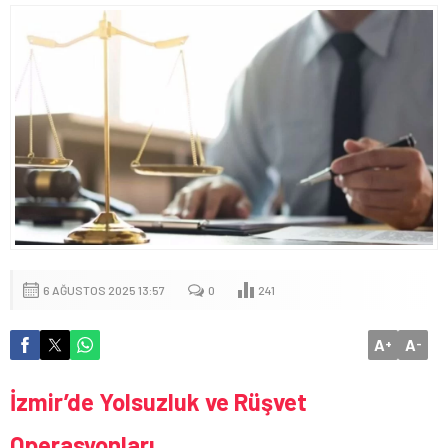
6 AĞUSTOS 2025 13:57
0
241
A
A
+
-
İzmir’de Yolsuzluk ve Rüşvet
Operasyonları