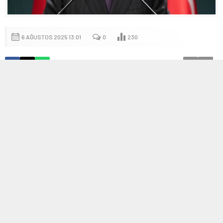
6 AĞUSTOS 2025 13:01
0
230
A
A
+
-
Mustafa Demir’in Vefatı ve Anısı
64 yaşındaki Mustafa Demir, tedavi gördüğü hastanede yaşam
mücadelesini kaybetti. Demir, kamu hayatında önemli görevler
üstlenmiş ve birçok projeye imza atmış bir isim olarak tanınıyor.
Kamu Görevleri ve Siyasi Kariyeri
Demir, daha önce Bayındırlık ve İskan Bakanlığı görevini
yürütmüş, Samsun Büyükşehir Belediye Başkanlığı ve AK