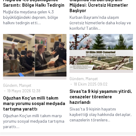
Sarsıntı: Bölge Halkı Tedirgin
Müjdesi: Ücretsiz Hizmetler
Başlıyor
Muğla'da meydana gelen 4,3
büyüklüğündeki deprem, bölge
Kurban Bayramı'nda ulaşım
halkını tedirgin etti....
ücretsiz hizmetlerle daha kolay ve
konforlu! Tatilin...
Gündem
,
Manşet
18 Ekim 2025 09:02
Gündem
,
Manşet
19 Mayıs 2026 12:38
Sivas’ta 9 kişi yaşamını yitirdi,
cenazeler törenlere
Oğuzhan Koç’un milli takım
hazırlandı
marşı yorumu sosyal medyada
tartışma yarattı
Sivas'ta 9 kişinin hayatını
kaybettiği olay hakkında detaylar,
Oğuzhan Koç’un milli takım marşı
cenazelerin törenlere...
yorumu sosyal medyada tartışma
yarattı....