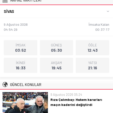
SIVAS
9 Ağustos 2026
İmsaka Kalan
04:54:30
00:37:17
İMSAK
GÜNEŞ
ÖĞLE
03:52
05:30
12:43
İKİNDİ
AKŞAM
YATSI
16:33
19:45
21:16
GÜNCEL KONULAR
9 Ağustos 2026 05:24
Rıza Çalımbay: Hakem kararları
maçın kaderini değiştirdi
Rıza Çalımbay: Hakem kararları maçın