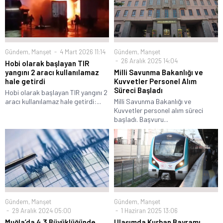
Gündem
,
Manşet
4 Mart 2026 11:14
Gündem
,
Manşet
26 Aralık 2025 14:04
Hobi olarak başlayan TIR
yangını 2 aracı kullanılamaz
Milli Savunma Bakanlığı ve
hale getirdi
Kuvvetler Personel Alım
Süreci Başladı
Hobi olarak başlayan TIR yangını 2
aracı kullanılamaz hale getirdi:...
Milli Savunma Bakanlığı ve
Kuvvetler personel alım süreci
başladı. Başvuru...
Gündem
,
Manşet
Gündem
,
Manşet
29 Aralık 2024 05:00
1 Haziran 2025 13:06
Muğla’da 4,3 Büyüklüğünde
Ulaşımda Kurban Bayramı