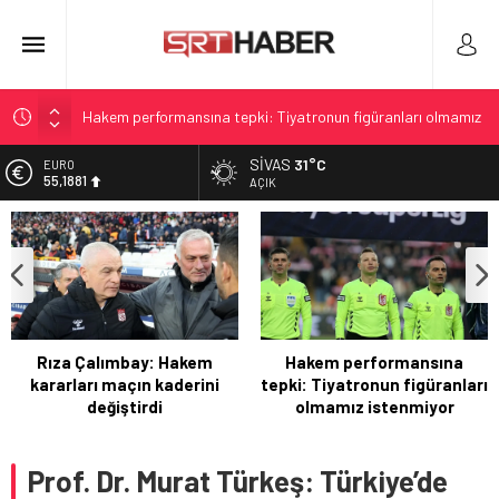
Hakem performansına tepki: Tiyatronun figüranları olmamız
istenmiyor
SIVAS
31°C
ALTIN
Sivasspor-Fenerbahçe maçı öncesi kar ve zemine dair
6.660,55
AÇIK
güncel gelişmeler
BİST
Kinahan’ın İadesiyle İlgili Kritik Gelişme
13.779,39
İrlanda’daki Kinahan iadesi için operasyon başlatıldı
DOLAR
47,7111
Rıza Çalımbay: Hakem kararları maçın kaderini değiştirdi
EURO
55,1881
Hakem performansına
Sivasspor-Fenerbahçe maçı
tepki: Tiyatronun figüranları
öncesi kar ve zemine dair
olmamız istenmiyor
güncel gelişmeler
Prof. Dr. Murat Türkeş: Türkiye’de