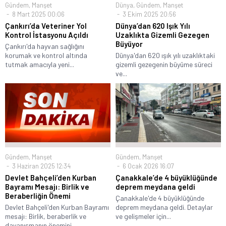
Gündem
,
Manşet
Dünya
,
Gündem
,
Manşet
8 Mart 2025 00:06
3 Ekim 2025 20:56
Çankırı’da Veteriner Yol
Dünya’dan 620 Işık Yılı
Kontrol İstasyonu Açıldı
Uzaklıkta Gizemli Gezegen
Büyüyor
Çankırı'da hayvan sağlığını
korumak ve kontrol altında
Dünya'dan 620 ışık yılı uzaklıktaki
tutmak amacıyla yeni...
gizemli gezegenin büyüme süreci
ve...
Gündem
,
Manşet
Gündem
,
Manşet
6 Ocak 2026 16:07
3 Haziran 2025 12:34
Çanakkale’de 4 büyüklüğünde
Devlet Bahçeli’den Kurban
deprem meydana geldi
Bayramı Mesajı: Birlik ve
Beraberliğin Önemi
Çanakkale'de 4 büyüklüğünde
deprem meydana geldi. Detaylar
Devlet Bahçeli'den Kurban Bayramı
ve gelişmeler için...
mesajı: Birlik, beraberlik ve
dayanışmanın önemini...