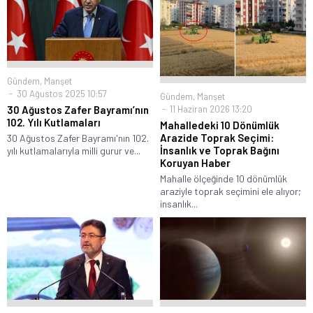
Gündem
,
Manşet
30 Ağustos 2025 10:57
Gündem
,
Manşet
11 Haziran 2026 13:20
30 Ağustos Zafer Bayramı’nın
102. Yılı Kutlamaları
Mahalledeki 10 Dönümlük
Arazide Toprak Seçimi:
30 Ağustos Zafer Bayramı'nın 102.
İnsanlık ve Toprak Bağını
yılı kutlamalarıyla milli gurur ve...
Koruyan Haber
Mahalle ölçeğinde 10 dönümlük
araziyle toprak seçimini ele alıyor;
insanlık...