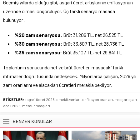
Geçmiş yıllarda olduğu gibi, asgari ücret artışlarının enflasyonun
üzerinde olması öngörülüyor. Üç farklı senaryo masada
bulunuyor:
%20 zam senaryosu:
Brüt 31.206 TL, net 26.525 TL
%30 zam senaryosu:
Brüt 33.807 TL, net 28.736 TL
%35 zam senaryosu:
Brüt 35.107 TL, net 29.841 TL
Toplantının sonucunda net ve brüt ücretler, masadaki farklı
ihtimaller doğrultusunda netleşecek. Milyonlarca çalışan, 2026 yılı
zam oranlarını ve alacakları ücretleri merakla bekliyor.
ETİKETLER:
asgari ücret 2026
,
emekli zamları
,
enflasyon oranları
,
maaş artışları
ocak 2026
,
memur maaşları
BENZER KONULAR