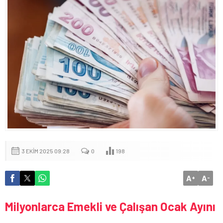
3 EKIM 2025 09:28
0
198
A
A
+
-
Milyonlarca Emekli ve Çalışan Ocak Ayını