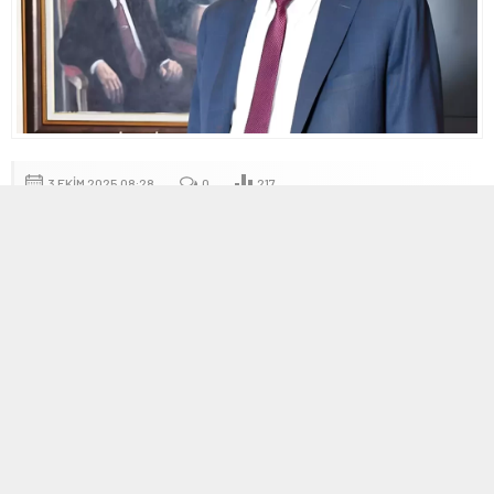
3 EKIM 2025 08:28
0
217
A
A
+
-
Türkiye’nin En Zengin İnsanları 2025
Listesi Açıklandı
Türkiye’nin en zengin isimleri, 2025 listesinde büyük değişiklikler
yaşadı. Forbes’un yayımladığı listenin başında 5,4 milyar dolarlık
servetiyle Murat Ülker yer alıyor. Listenin dikkat çeken bir diğer