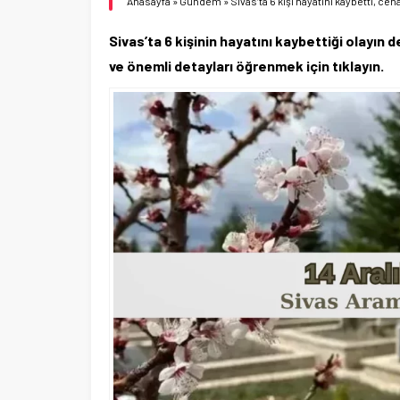
Anasayfa
»
Gündem
»
Sivas’ta 6 kişi hayatını kaybetti, cen
Sivas’ta 6 kişinin hayatını kaybettiği olayın d
ve önemli detayları öğrenmek için tıklayın.