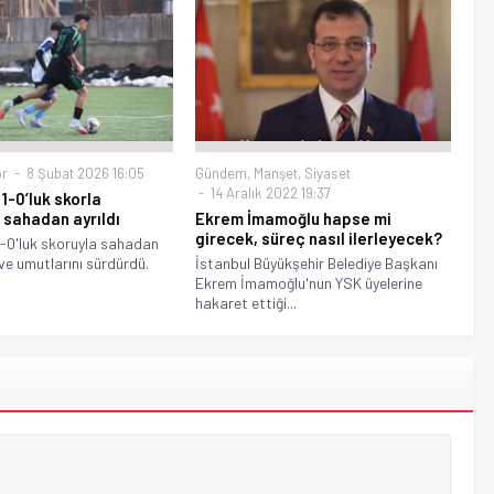
r
8 Şubat 2026 16:05
Gündem
,
Manşet
,
Siyaset
14 Aralık 2022 19:37
1-0’luk skorla
e sahadan ayrıldı
Ekrem İmamoğlu hapse mi
girecek, süreç nasıl ilerleyecek?
1-0'luk skoruyla sahadan
 ve umutlarını sürdürdü.
İstanbul Büyükşehir Belediye Başkanı
Ekrem İmamoğlu'nun YSK üyelerine
hakaret ettiği...