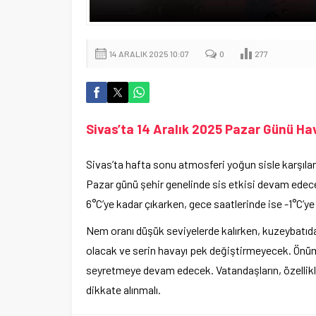
14 ARALIK 2025 10:07
0
277
Sivas’ta 14 Aralık 2025 Pazar Günü H
Sivas’ta hafta sonu atmosferi yoğun sisle karşılan
Pazar günü şehir genelinde sis etkisi devam edece
6°C’ye kadar çıkarken, gece saatlerinde ise -1°C’ye
Nem oranı düşük seviyelerde kalırken, kuzeybatıda
olacak ve serin havayı pek değiştirmeyecek. Önüm
seyretmeye devam edecek. Vatandaşların, özellikl
dikkate alınmalı.