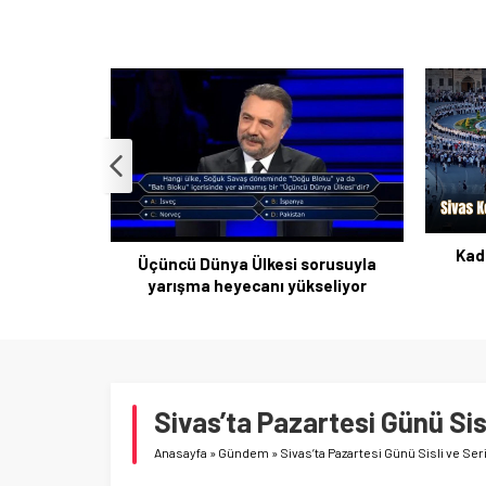
Kad
Üçüncü Dünya Ülkesi sorusuyla
 Şekerinin
yarışma heyecanı yükseliyor
kıldı
Sivas’ta Pazartesi Günü Sis
Anasayfa
»
Gündem
»
Sivas’ta Pazartesi Günü Sisli ve Seri