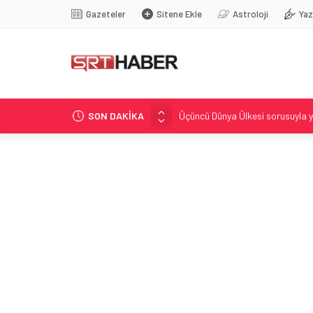
Gazeteler
Sitene Ekle
Astroloji
Yaz
SON DAKİKA
Üçüncü Dünya Ülkesi sorusuyla y
Kadınların Halay Buluşmasıyla 
Akar: Şehit aileleri ve gazilerin
Drake, Lin Lamar ile Canlı Yayınd
Christopher Lambert Kan Şekerin