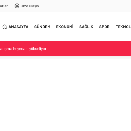
arlar
Bize Ulaşın
ANASAYFA
GÜNDEM
EKONOMİ
SAĞLIK
SPOR
TEKNOL
arışma heyecanı yükseliyor
Sivas’ta Büyük Coşku
in durumu siyasete alet edilmemeli
a Şaşkınlık Yarattı
in Düşmesiyle Yere Yıkıldı