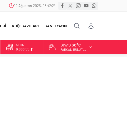
10 Ağustos 2026, 05:42:25
OJİ
KÖŞE YAZILARI
CANLI YAYIN
SIVAS
30°C
BİST
13.779,39
PARÇALI BULUTLU
DOLAR
47,7111
EURO
55,1881
ALTIN
6.660,55