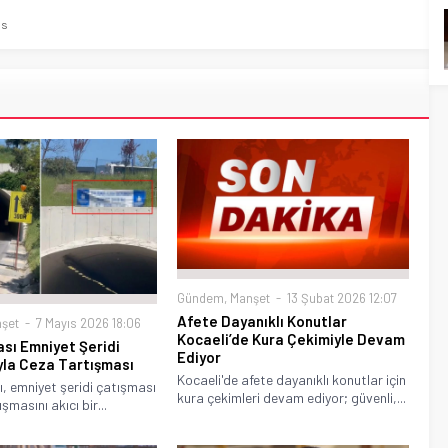
as
Gündem
,
Manşet
13 Şubat 2026 12:07
Afete Dayanıklı Konutlar
şet
7 Mayıs 2026 18:06
Kocaeli’de Kura Çekimiyle Devam
ası Emniyet Şeridi
Ediyor
yla Ceza Tartışması
Kocaeli'de afete dayanıklı konutlar için
ı, emniyet şeridi çatışması
kura çekimleri devam ediyor; güvenli,...
şmasını akıcı bir...