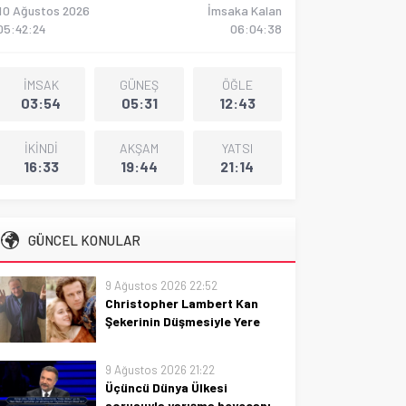
10 Ağustos 2026
İmsaka Kalan
05:42:25
06:04:37
İMSAK
GÜNEŞ
ÖĞLE
03:54
05:31
12:43
İKİNDİ
AKŞAM
YATSI
16:33
19:44
21:14
GÜNCEL KONULAR
9 Ağustos 2026 22:52
Christopher Lambert Kan
Şekerinin Düşmesiyle Yere
Yıkıldı
Christopher Lambert’in kan
9 Ağustos 2026 21:22
şekeri düşerken yere yıkıldığı
Üçüncü Dünya Ülkesi
olayın ayrıntılı ve haber değeri
sorusuyla yarışma heyecanı