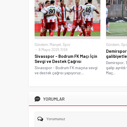
Gündem
,
Manşet
,
Spor
Gündem
,
Spo
8 Mayıs 2025 11:59
Demirspor 
Sivasspor – Bodrum FK Maçı İçin
galibiyetl
Sevgi ve Destek Çağrısı
Demirspor, 
Sivasspor - Bodrum FK maçına sevgi
galip ayrıldı
ve destek çağrısı yapıyoruz....
Maç...
YORUMLAR