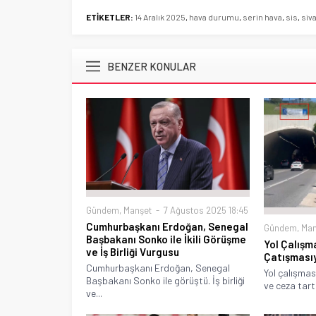
ETİKETLER:
14 Aralık 2025
,
hava durumu
,
serin hava
,
sis
,
siv
BENZER KONULAR
Gündem
,
Manşet
7 Ağustos 2025 18:45
Cumhurbaşkanı Erdoğan, Senegal
Gündem
,
Man
Başbakanı Sonko ile İkili Görüşme
Yol Çalışm
ve İş Birliği Vurgusu
Çatışması
Cumhurbaşkanı Erdoğan, Senegal
Yol çalışmas
Başbakanı Sonko ile görüştü. İş birliği
ve ceza tartı
ve...