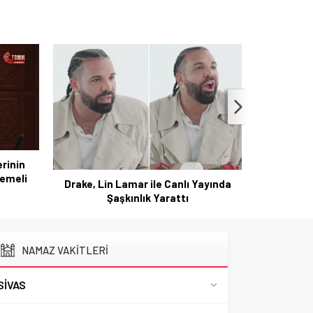
erinin
Yangınla
memeli
Yakı
Drake, Lin Lamar ile Canlı Yayında
Şaşkınlık Yarattı
NAMAZ VAKİTLERİ
SIVAS