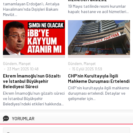
tamamlayan Erdoğan'ı, Antalya
19 Mayıs tatilinde resmi kurumlar
Havalimanı'nda Dışişleri Bakanı
kapalı; hastane ve acil hizmetleri...
Mevlüt...
Gündem
,
Manşet
Gündem
,
Manşet
23 Mart 2025 10:48
15 Eylül 2025 11:59
Ekrem İmamoğlu’nun Gözaltı
CHP’nin Kurultayıyla İlgili
ve İstanbul Büyükşehir
Mahkeme Duruşması Ertelendi
Belediyesi Süreci
CHP'nin kurultayıyla ilgili mahkeme
Ekrem İmamoğlu'nun gözaltı süreci
duruşması ertelendi. Detaylar ve
ve İstanbul Büyükşehir
gelişmeler için...
Belediyesi'ndeki etkileri hakkında...
YORUMLAR