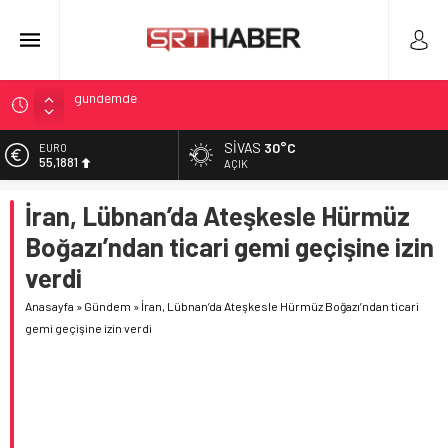
Infantino’nun Geçmişi ve FIFA Krizi: Yeni İddialar
Eskien Doğrultusunda Sivasspor Yeni Sezona Hazırlıkta
SIVAS
30°C
ALTIN
6.660,55
Dunedin Meclis toplantısında banyodan bağlandı
AÇIK
Etna Yanardağı yeniden hareketli: Kül bulutları ve uçuşlar
BİST
İran, Lübnan’da Ateşkesle Hürmüz
13.779,39
etkileniyor
Boğazı’ndan ticari gemi geçişine izin
Infantino’ya ilişkin eski UEFA dönemi iddiaları yeniden
DOLAR
47,7111
gündemde
verdi
EURO
Anasayfa
»
Gündem
»
İran, Lübnan’da Ateşkesle Hürmüz Boğazı’ndan ticari
55,1881
gemi geçişine izin verdi