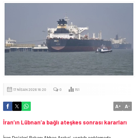
17 NISAN 2026 16:20
0
151
A
A
+
-
İran’ın Lübnan’a bağlı ateşkes sonrası kararları
İran Dışişleri Bakanı Abbas Arakçi, yaptığı açıklamada