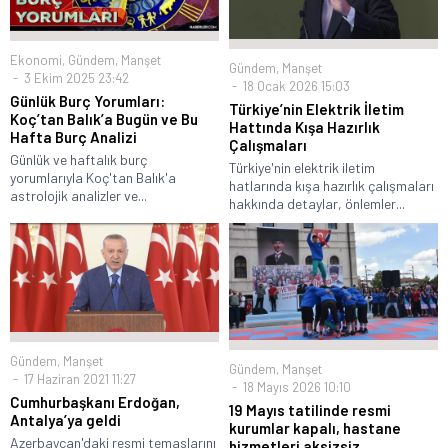
Ekonomi
,
Gündem
,
Manşet
Gündem
,
Manşet
3 Ekim 2025 23:42
18 Ocak 2026 15:03
Günlük Burç Yorumları:
Türkiye’nin Elektrik İletim
Koç’tan Balık’a Bugün ve Bu
Hattında Kışa Hazırlık
Hafta Burç Analizi
Çalışmaları
Günlük ve haftalık burç
Türkiye'nin elektrik iletim
yorumlarıyla Koç'tan Balık'a
hatlarında kışa hazırlık çalışmaları
astrolojik analizler ve...
hakkında detaylar, önlemler...
Gündem
,
Manşet
Gündem
,
Manşet
17 Haziran 2021 11:27
18 Mayıs 2026 10:10
Cumhurbaşkanı Erdoğan,
19 Mayıs tatilinde resmi
Antalya’ya geldi
kurumlar kapalı, hastane
Azerbaycan'daki resmi temaslarını
hizmetleri aksizsiz