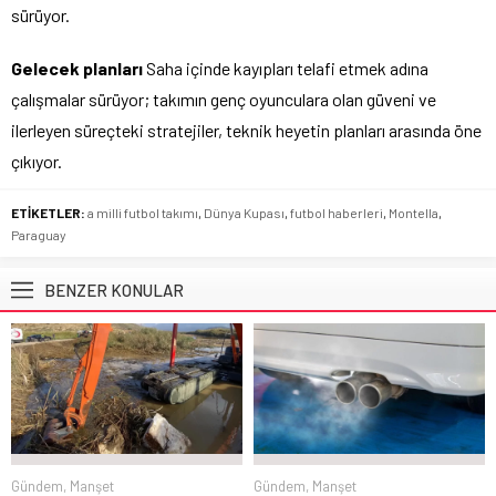
sürüyor.
Gelecek planları
Saha içinde kayıpları telafi etmek adına
çalışmalar sürüyor; takımın genç oyunculara olan güveni ve
ilerleyen süreçteki stratejiler, teknik heyetin planları arasında öne
çıkıyor.
ETİKETLER:
a milli futbol takımı
,
Dünya Kupası
,
futbol haberleri
,
Montella
,
Paraguay
BENZER KONULAR
Gündem
,
Manşet
Gündem
,
Manşet