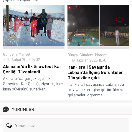
Gündem
,
Manşet
Dünya
,
Gündem
,
Manşet
10 Şubat 2025 14:02
16 Haziran 2025 11:30
Akıncılar’da İlk Snowfest Kar
İran-İsrail Savaşında
Şenliği Düzenlendi
Lübnan’da İlginç Görüntüler
Gün yüzüne çıktı
Akıncılar'da gerçekleşen ilk
Snowfest Kar Şenliği, ziyaretçilere
İran-İsrail savaşında Lübnan'da
kışın büyüsünü sunarken,...
ortaya çıkan ilginç görüntüler ve
gelişmeleri öğrenmek...
YORUMLAR