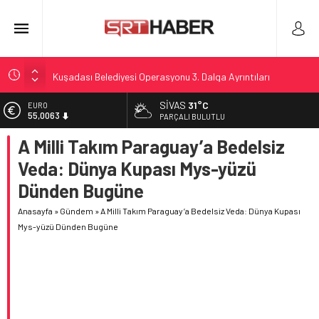
Kuşadası Belediyesi Operasyonu 3. Dalga Ayrıntıları
Sivas’ta Fermuar Sistemiyle Acil Yol Verme Uygulaması
SIVAS
31°C
EURO
55,0063
Sivas’ta 7-9 Ağustos Etkinlikleri: Festival ve Gurbetçi
PARÇALI BULUTLU
Buluşmaları
A Milli Takım Paraguay’a Bedelsiz
ALTIN
6.543,59
Kuzey Çevre Yolu: 23,20 km için ihale yaklaşıyor
Veda: Dünya Kupası Mys-yüzü
Bhogapuram Havalimanı Açılışı Sonrası Olaylar
BİST
Dünden Bugüne
13.798,82
Anasayfa
»
Gündem
»
A Milli Takım Paraguay’a Bedelsiz Veda: Dünya Kupası
DOLAR
47,7010
Mys-yüzü Dünden Bugüne