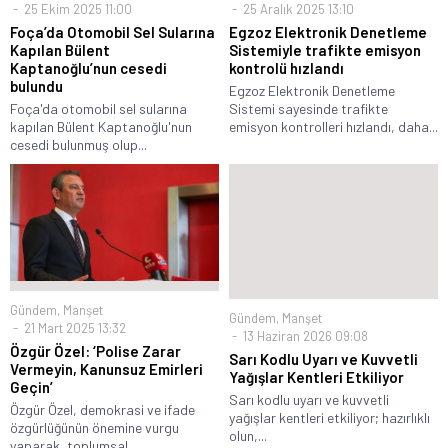
25 Ekim 2025 11:00
25 Aralık 2025 13:10
Foça’da Otomobil Sel Sularına
Egzoz Elektronik Denetleme
Kapılan Bülent
Sistemiyle trafikte emisyon
Kaptanoğlu’nun cesedi
kontrolü hızlandı
bulundu
Egzoz Elektronik Denetleme
Foça'da otomobil sel sularına
Sistemi sayesinde trafikte
kapılan Bülent Kaptanoğlu'nun
emisyon kontrolleri hızlandı, daha...
cesedi bulunmuş olup...
Gündem
,
Manşet
Gündem
,
Manşet
21 Mart 2025 13:32
13 Haziran 2026 09:08
Özgür Özel: ‘Polise Zarar
Sarı Kodlu Uyarı ve Kuvvetli
Vermeyin, Kanunsuz Emirleri
Yağışlar Kentleri Etkiliyor
Geçin’
Sarı kodlu uyarı ve kuvvetli
Özgür Özel, demokrasi ve ifade
yağışlar kentleri etkiliyor; hazırlıklı
özgürlüğünün önemine vurgu
olun,...
yaparak, toplumsal...