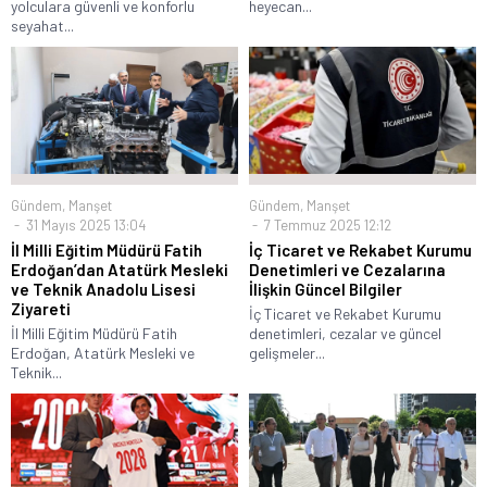
yolculara güvenli ve konforlu
heyecan...
seyahat...
Gündem
,
Manşet
Gündem
,
Manşet
31 Mayıs 2025 13:04
7 Temmuz 2025 12:12
İl Milli Eğitim Müdürü Fatih
İç Ticaret ve Rekabet Kurumu
Erdoğan’dan Atatürk Mesleki
Denetimleri ve Cezalarına
ve Teknik Anadolu Lisesi
İlişkin Güncel Bilgiler
Ziyareti
İç Ticaret ve Rekabet Kurumu
İl Milli Eğitim Müdürü Fatih
denetimleri, cezalar ve güncel
Erdoğan, Atatürk Mesleki ve
gelişmeler...
Teknik...