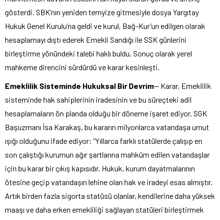
gösterdi. SBK’nın yeniden temyize gitmesiyle dosya Yargıtay
Hukuk Genel Kurulu’na geldi ve kurul, Bağ-Kur’un edilgen olarak
hesaplamayı dıştı ederek Emekli Sandığı ile SSK günlerini
birleştirme yönündeki talebi haklı buldu. Sonuç olarak yerel
mahkeme direncini sürdürdü ve karar kesinleşti.
Emeklilik Sisteminde Hukuksal Bir Devrim
— Karar, Emeklilik
sisteminde hak sahiplerinin iradesinin ve bu süreçteki adil
hesaplamaların ön planda olduğu bir döneme işaret ediyor. SGK
Başuzmanı İsa Karakaş, bu kararın milyonlarca vatandaşa umut
ışığı olduğunu ifade ediyor: “Yıllarca farklı statülerde çalışıp en
son çalıştığı kurumun ağır şartlarına mahkûm edilen vatandaşlar
için bu karar bir çıkış kapısıdır. Hukuk, kurum dayatmalarının
ötesine geçip vatandaşın lehine olan hak ve iradeyi esas almıştır.
Artık birden fazla sigorta statüsü olanlar, kendilerine daha yüksek
maaşı ve daha erken emekliliği sağlayan statüleri birleştirmek