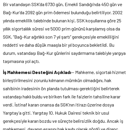
Bir vatandaşın SSK’da 6730 gün, Emekli Sandığı’nda 450 gün ve
Bağ-Kur’da 2092 gün prim ödemesi bulunduğu belirtiliyor. 2002
yılında emeklilik talebinde bulunan kişi, SSK koşullarına göre 25
yıllık sigortalılık süresi ve 5000 prim gününü karşılamış olsa da
SGK, “Bağ-Kur ağırlıklı son 7 yıl şartı” gerekçesiyle emekliliğini
reddetti ve daha düşük maaşla bir yıl boyunca bekletildi. Bu
durum, vatandaşı Bağ-Kur günlerini saydırmama talebiyle yargıya
taşımasına yol açtı.
İş Mahkemesi Desteğini Açıkladı
— Mahkeme, sigortalı hizmet
birleştirilmesini zorunlu kılmanın mümkün olmadığını, hak
sahibinin iradesinin ön planda tutulması gerektiğini belirterek
vatandaşı haklı buldu ve biriken fark ile faizlerin tahsiline karar
verdi. İstinaf kararı onansa da SGK’nın itirazı üzerine dosya
Yargıtay’a gitti. Yargıtay 10. Hukuk Dairesi teknik bir usul
gerekçesiyle kararı bozdu ve süreçte belirsizlik doğdu. Ancak iş
mahkemesi, davanın esasını hak kaybı olarak gördü ve direnç