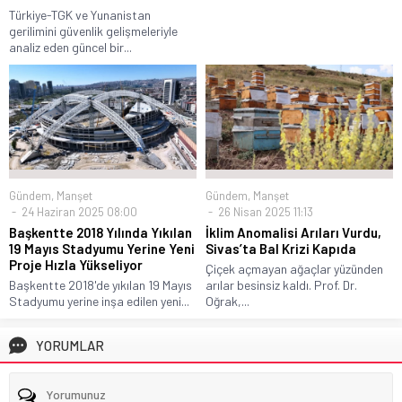
Türkiye-TGK ve Yunanistan
gerilimini güvenlik gelişmeleriyle
analiz eden güncel bir...
Gündem
,
Manşet
Gündem
,
Manşet
24 Haziran 2025 08:00
26 Nisan 2025 11:13
Başkentte 2018 Yılında Yıkılan
İklim Anomalisi Arıları Vurdu,
19 Mayıs Stadyumu Yerine Yeni
Sivas’ta Bal Krizi Kapıda
Proje Hızla Yükseliyor
Çiçek açmayan ağaçlar yüzünden
Başkentte 2018'de yıkılan 19 Mayıs
arılar besinsiz kaldı. Prof. Dr.
Stadyumu yerine inşa edilen yeni...
Oğrak,...
YORUMLAR