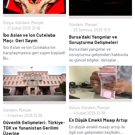
Dünya
,
Gündem
,
Manşet
Gündem
,
Manşet
21 Şubat 2025 21:46
29 Temmuz 2025 13:17
İbo Aslan ve Ion Cutelaba
Bursa’daki Yangınlar ve
Maçı: Geri Sayım
Soruşturma Gelişmeleri
İbo Aslan ve Ion Cutelaba'nın
Bursa'daki yangınlar ve
karşılaşmasına geri sayım başladı!
soruşturma gelişmeleri hakkında
Bu...
en güncel bilgiler, detaylar...
Dünya
,
Gündem
,
Manşet
Gündem
,
Manşet
4 Şubat 2025 12:38
4 Haziran 2026 12:38
En Düşük Emekli Maaşı Artışı
Güvenlik Gelişmeleri: Türkiye-
En düşük emekli maaşı artışı ile
TGK ve Yunanistan Gerilimi
ilgili son gelişmeleri keşfedin....
Üzerine