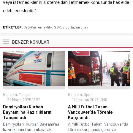
veya istemediklerini sisteme dahil etmemek konusunda hak elde
edebileceklerdir.”
ETİKETLER:
Bağ-Kur
,
emeklilik
,
SGK
,
sigorta
,
Yargıtay
BENZER KONULAR
Gündem
,
Manşet
Gündem
,
Spor
24 Mayıs 2025 12:59
12 Haziran 2026 10:16
Demiryolları Kurban
A Milli Futbol Takımı
Bayramı’na Hazırlıklarını
Vancouver’da Törenle
Tamamladı
Karşılandı
Demiryolları, Kurban Bayramı'na
A Milli Futbol Takımı Vancouver’da
hazırlıklarını tamamlayarak
törenle karşılandı; gurur ve