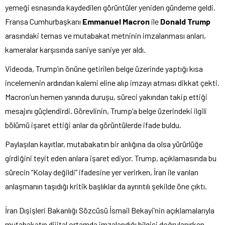
yemeği esnasında kaydedilen görüntüler yeniden gündeme geldi.
Fransa Cumhurbaşkanı
Emmanuel Macron
ile
Donald Trump
arasındaki temas ve mutabakat metninin imzalanması anları,
kameralar karşısında saniye saniye yer aldı.
Videoda, Trump’ın önüne getirilen belge üzerinde yaptığı kısa
incelemenin ardından kalemi eline alıp imzayı atması dikkat çekti.
Macron’un hemen yanında duruşu, süreci yakından takip ettiği
mesajını güçlendirdi. Görevlinin, Trump’a belge üzerindeki ilgili
bölümü işaret ettiği anlar da görüntülerde ifade buldu.
Paylaşılan kayıtlar, mutabakatın bir anlığına da olsa yürürlüğe
girdiğini teyit eden anlara işaret ediyor. Trump, açıklamasında bu
sürecin “Kolay değildi” ifadesine yer verirken, İran ile varılan
anlaşmanın taşıdığı kritik başlıklar da ayrıntılı şekilde öne çıktı.
İran Dışişleri Bakanlığı Sözcüsü İsmail Bekayi’nin açıklamalarıyla
mutabakatın dijital ortamda imzalandığı bilgisi doğrulanırken,