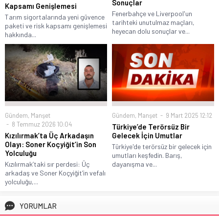
Sonuçlar
Kapsamı Genişlemesi
Fenerbahçe ve Liverpool'un
Tarım sigortalarında yeni güvence
tarihteki unutulmaz maçları,
paketi ve risk kapsamı genişlemesi
heyecan dolu sonuçlar ve...
hakkında...
Gündem
,
Manşet
Gündem
,
Manşet
9 Mart 2025 12:12
8 Temmuz 2026 10:04
Türkiye’de Terörsüz Bir
Kızılırmak’ta Üç Arkadaşın
Gelecek İçin Umutlar
Olayı: Soner Koçyiğit’in Son
Türkiye'de terörsüz bir gelecek için
Yolculuğu
umutları keşfedin. Barış,
Kızılırmak’taki sır perdesi: Üç
dayanışma ve...
arkadaş ve Soner Koçyiğit’in vefalı
yolculuğu,...
YORUMLAR