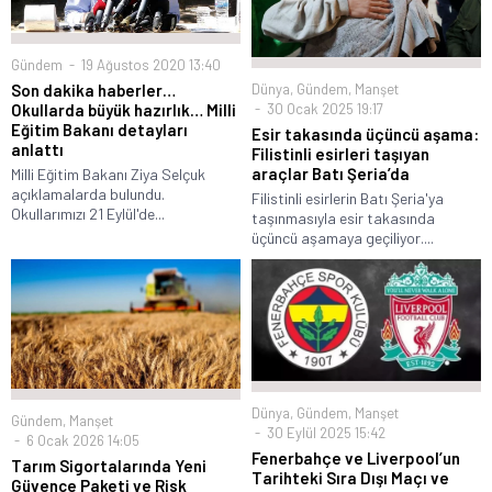
Gündem
19 Ağustos 2020 13:40
Dünya
,
Gündem
,
Manşet
Son dakika haberler…
30 Ocak 2025 19:17
Okullarda büyük hazırlık… Milli
Eğitim Bakanı detayları
Esir takasında üçüncü aşama:
anlattı
Filistinli esirleri taşıyan
araçlar Batı Şeria’da
Milli Eğitim Bakanı Ziya Selçuk
açıklamalarda bulundu.
Filistinli esirlerin Batı Şeria'ya
Okullarımızı 21 Eylül'de...
taşınmasıyla esir takasında
üçüncü aşamaya geçiliyor....
Dünya
,
Gündem
,
Manşet
Gündem
,
Manşet
30 Eylül 2025 15:42
6 Ocak 2026 14:05
Fenerbahçe ve Liverpool’un
Tarım Sigortalarında Yeni
Tarihteki Sıra Dışı Maçı ve
Güvence Paketi ve Risk