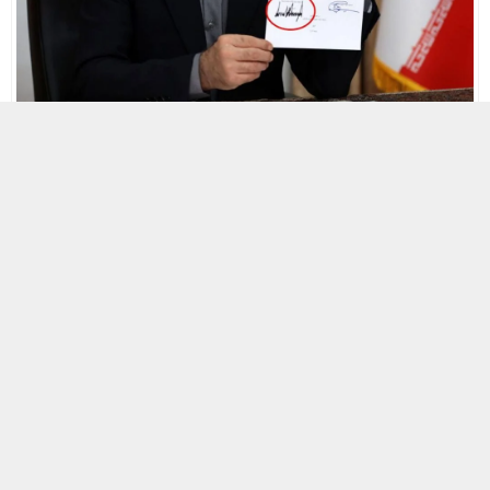
18 HAZIRAN 2026 10:22
0
109
A
A
+
-
ABD-İran mutabakatı yürürlüğe girdi
İran ile ABD arasında uzun süren temasların sonunda üzerinde
uzlaşı sağlanan 14 maddelik mutabakat, iki ülkenin liderleri
tarafından resmen imzalandı ve yürürlüğe girdi. İran
Cumhurbaşkanı Mesud Pezeşkiyan ile ABD Başkanı Donald
Trump’ın imzalarının bulunduğu belgede, onay süreci kamuoyuna
açıklandı.